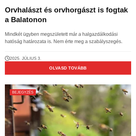
Orvhalászt és orvhorgászt is fogtak
a Balatonon
Mindkét ügyben megszületett már a halgazdálkodási
hatóság határozata is. Nem érte meg a szabályszegés.
2025. JÚLIUS 3.
OLVASD TOVÁBB
BEJEGYZÉS