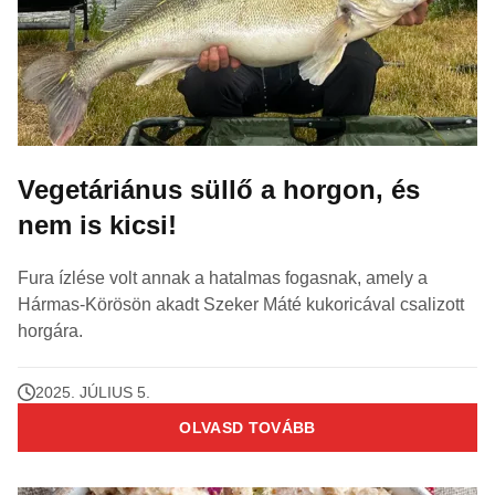
Vegetáriánus süllő a horgon, és
nem is kicsi!
Fura ízlése volt annak a hatalmas fogasnak, amely a
Hármas-Körösön akadt Szeker Máté kukoricával csalizott
horgára.
2025. JÚLIUS 5.
OLVASD TOVÁBB