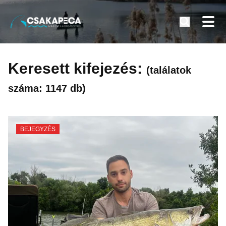
Minden a horgászatról
Tovább
a
Keresett kifejezés:
(találatok
tartalomra
száma: 1147 db)
BEJEGYZÉS