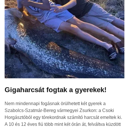
Gigaharcsát fogtak a gyerekek!
Nem mindennapi fogásnak örülhetett két gyerek a
Szabolcs-Szatmár-Bereg vármegyei Zsurkon: a Csoki
Horgásztóból egy tórekordnak számító harcsát emeltek ki.
A 10 és 12 éves fiú több mint két órán át, felváltva küzdött