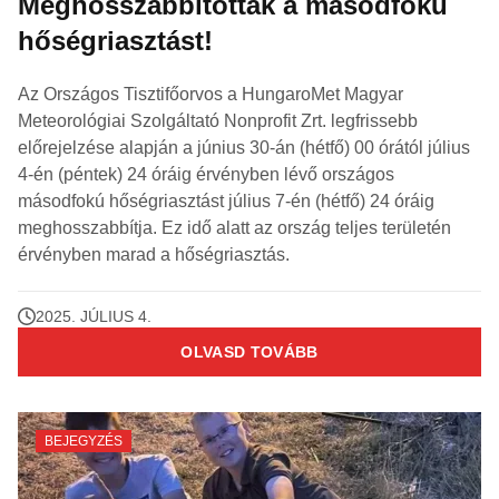
Meghosszabbították a másodfokú
hőségriasztást!
Az Országos Tisztifőorvos a HungaroMet Magyar
Meteorológiai Szolgáltató Nonprofit Zrt. legfrissebb
előrejelzése alapján a június 30-án (hétfő) 00 órától július
4-én (péntek) 24 óráig érvényben lévő országos
másodfokú hőségriasztást július 7-én (hétfő) 24 óráig
meghosszabbítja. Ez idő alatt az ország teljes területén
érvényben marad a hőségriasztás.
2025. JÚLIUS 4.
OLVASD TOVÁBB
BEJEGYZÉS