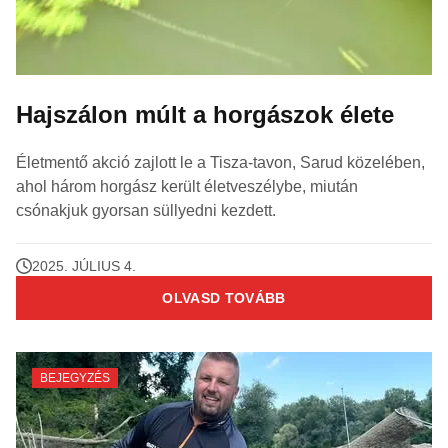
Hajszálon múlt a horgászok élete
Életmentő akció zajlott le a Tisza-tavon, Sarud közelében,
ahol három horgász került életveszélybe, miután
csónakjuk gyorsan süllyedni kezdett.
2025. JÚLIUS 4.
OLVASD TOVÁBB
BEJEGYZÉS