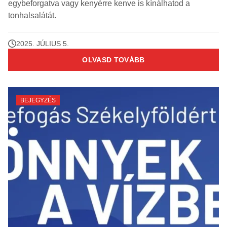
egybeforgatva vagy kenyérre kenve is kínálhatod a
tonhalsalátát.
2025. JÚLIUS 5.
OLVASD TOVÁBB
BEJEGYZÉS