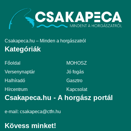
Csakapeca.hu – Minden a horgászatról
Kategóriák
Főoldal
MOHOSZ
Versenynaptár
Jó fogás
Halhíradó
Gasztro
Hírcentrum
Kapcsolat
Csakapeca.hu - A horgász portál
e-mail:
csakapeca@ctfn.hu
Kövess minket!