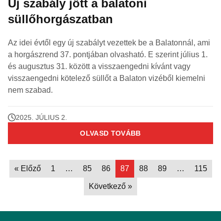
Új szabály jött a balatoni
süllőhorgászatban
Az idei évtől egy új szabályt vezettek be a Balatonnál, ami
a horgászrend 37. pontjában olvasható. E szerint július 1.
és augusztus 31. között a visszaengedni kívánt vagy
visszaengedni kötelező süllőt a Balaton vizéből kiemelni
nem szabad.
2025. JÚLIUS 2.
OLVASD TOVÁBB
« Előző
1
…
85
86
87
88
89
…
115
Következő »