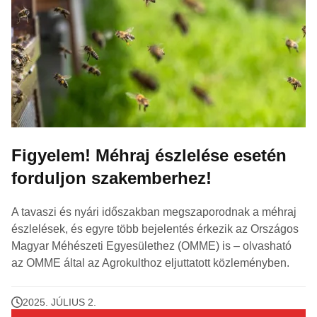
Figyelem! Méhraj észlelése esetén
forduljon szakemberhez!
A tavaszi és nyári időszakban megszaporodnak a méhraj
észlelések, és egyre több bejelentés érkezik az Országos
Magyar Méhészeti Egyesülethez (OMME) is – olvasható
az OMME által az Agrokulthoz eljuttatott közleményben.
2025. JÚLIUS 2.