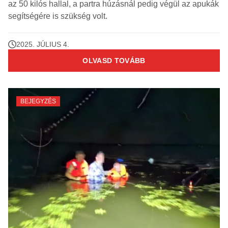
az 50 kilós hallal, a partra húzásnál pedig végül az apukák
segítségére is szükség volt.
2025. JÚLIUS 4.
OLVASD TOVÁBB
BEJEGYZÉS