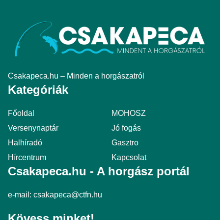
Csakapeca.hu – Minden a horgászatról
Kategóriák
Főoldal
MOHOSZ
Versenynaptár
Jó fogás
Halhíradó
Gasztro
Hírcentrum
Kapcsolat
Csakapeca.hu - A horgász portál
e-mail:
csakapeca@ctfn.hu
Kövess minket!