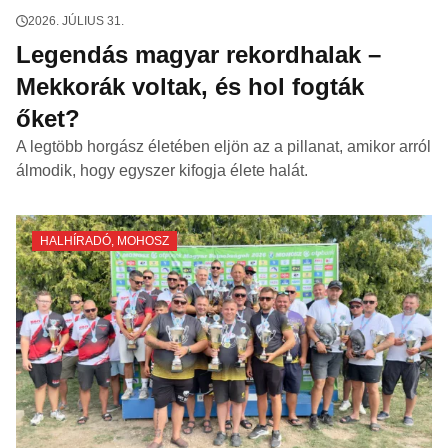
2026. JÚLIUS 31.
Legendás magyar rekordhalak –
Mekkorák voltak, és hol fogták
őket?
A legtöbb horgász életében eljön az a pillanat, amikor arról
álmodik, hogy egyszer kifogja élete halát.
HALHÍRADÓ
,
MOHOSZ