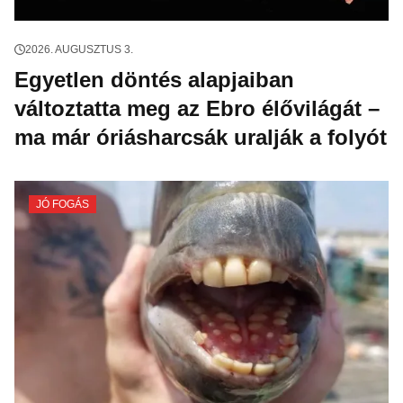
2026. AUGUSZTUS 3.
Egyetlen döntés alapjaiban
változtatta meg az Ebro élővilágát –
ma már óriásharcsák uralják a folyót
JÓ FOGÁS