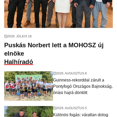
2026. JÚLIUS 18.
Puskás Norbert lett a MOHOSZ új
elnöke
Halhíradó
2026. AUGUSZTUS 8.
Guinness-rekorddal zárult a
Pontyfogó Országos Bajnokság,
óriási hajrá döntött
2026. AUGUSZTUS 5.
Különös fogás: váratlan dolog