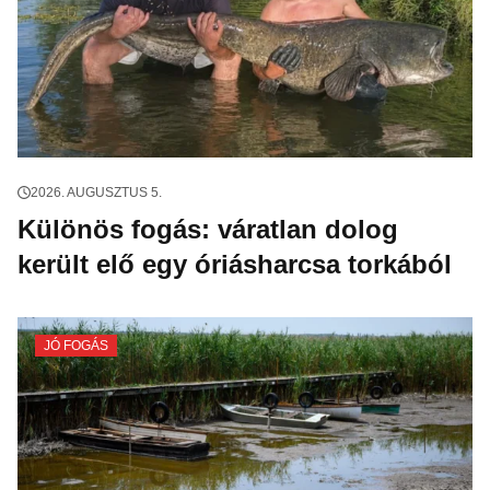
2026. AUGUSZTUS 5.
Különös fogás: váratlan dolog
került elő egy óriásharcsa torkából
JÓ FOGÁS