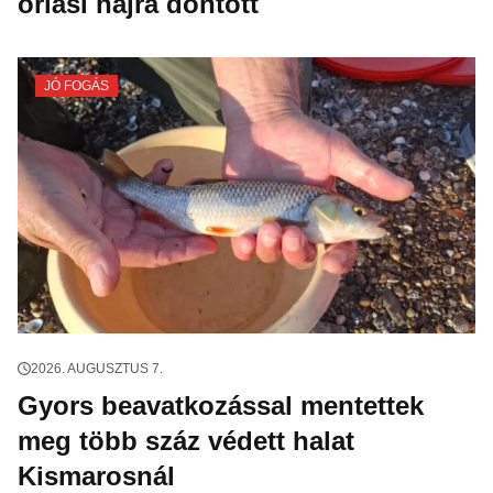
óriási hajrá döntött
JÓ FOGÁS
2026. AUGUSZTUS 7.
Gyors beavatkozással mentettek
meg több száz védett halat
Kismarosnál