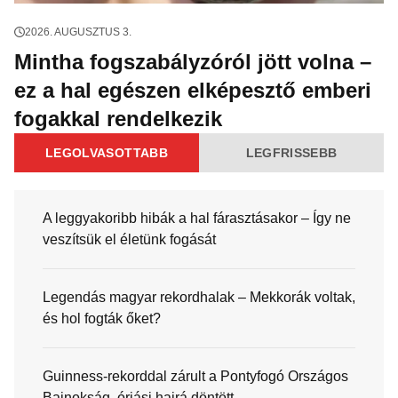
2026. AUGUSZTUS 3.
Mintha fogszabályzóról jött volna –
ez a hal egészen elképesztő emberi
fogakkal rendelkezik
LEGOLVASOTTABB
LEGFRISSEBB
A leggyakoribb hibák a hal fárasztásakor – Így ne
veszítsük el életünk fogását
Legendás magyar rekordhalak – Mekkorák voltak,
és hol fogták őket?
Guinness-rekorddal zárult a Pontyfogó Országos
Bajnokság, óriási hajrá döntött