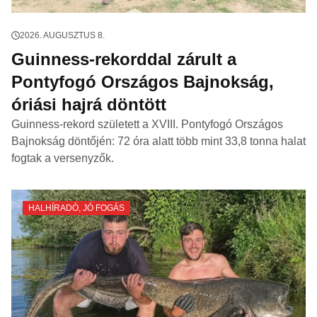
2026. AUGUSZTUS 8.
Guinness-rekorddal zárult a
Pontyfogó Országos Bajnokság,
óriási hajrá döntött
Guinness-rekord született a XVIII. Pontyfogó Országos
Bajnokság döntőjén: 72 óra alatt több mint 33,8 tonna halat
fogtak a versenyzők.
HALHÍRADÓ
,
JÓ FOGÁS