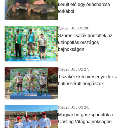
került elő egy óriásharcsa
torkából
2026. JÚLIUS 28.
Szoros csaták döntöttek az
utánpótlás országos
bajnokságon
2026. JÚLIUS 27.
Tiszakécskén versenyeztek a
hallássérült horgászok
2026. JÚLIUS 24.
Magyar horgászsportolók a
Casting Világbajnokságon