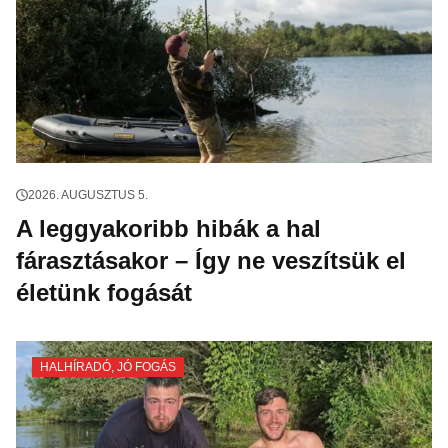
2026. AUGUSZTUS 5.
A leggyakoribb hibák a hal
fárasztásakor – Így ne veszítsük el
életünk fogását
HALHÍRADÓ
,
JÓ FOGÁS