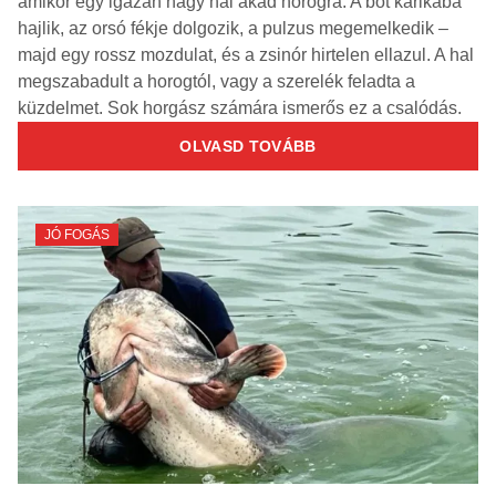
amikor egy igazán nagy hal akad horogra. A bot karikába
hajlik, az orsó fékje dolgozik, a pulzus megemelkedik –
majd egy rossz mozdulat, és a zsinór hirtelen ellazul. A hal
megszabadult a horogtól, vagy a szerelék feladta a
küzdelmet. Sok horgász számára ismerős ez a csalódás.
OLVASD TOVÁBB
JÓ FOGÁS