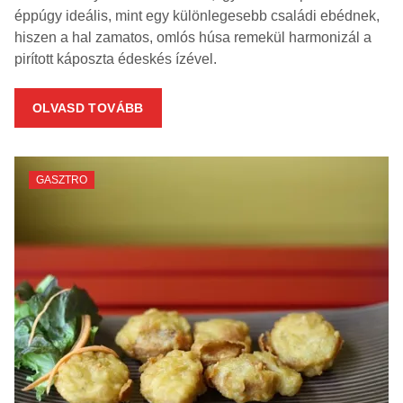
éppúgy ideális, mint egy különlegesebb családi ebédnek,
hiszen a hal zamatos, omlós húsa remekül harmonizál a
pirított káposzta édeskés ízével.
OLVASD TOVÁBB
GASZTRO