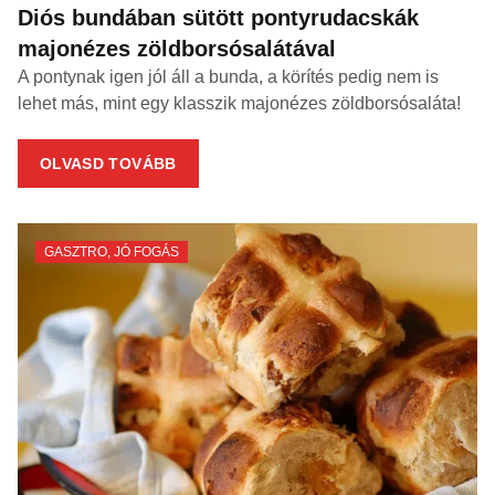
Diós bundában sütött pontyrudacskák
majonézes zöldborsósalátával
A pontynak igen jól áll a bunda, a körítés pedig nem is
lehet más, mint egy klasszik majonézes zöldborsósaláta!
OLVASD TOVÁBB
GASZTRO
,
JÓ FOGÁS