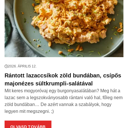
2026. ÁPRILIS 12.
Rántott lazaccsíkok zöld bundában, csípős
majonézes sültkrumpli-salátával
Mit keres mogyoróvaj egy burgonyasalátában? Meg hát a
lazac sem a legszokványosabb rántani való hal, főleg nem
zöld bundában… De azért vannak a szabályok, hogy
legyen mit megszegni. ;)
OLVASD TOVÁBB