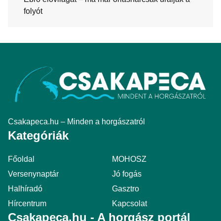
folyót
Csakapeca.hu – Minden a horgászatról
Kategóriák
Főoldal
MOHOSZ
Versenynaptár
Jó fogás
Halhíradó
Gasztro
Hírcentrum
Kapcsolat
Csakapeca.hu - A horgász portál