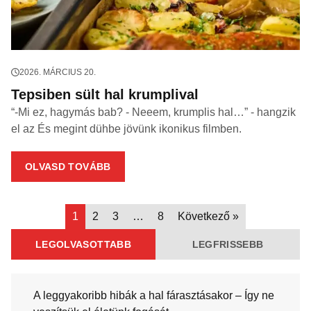
2026. MÁRCIUS 20.
Tepsiben sült hal krumplival
“-Mi ez, hagymás bab? - Neeem, krumplis hal…” - hangzik
el az És megint dühbe jövünk ikonikus filmben.
OLVASD TOVÁBB
1
2
3
…
8
Következő »
LEGOLVASOTTABB
LEGFRISSEBB
A leggyakoribb hibák a hal fárasztásakor – Így ne