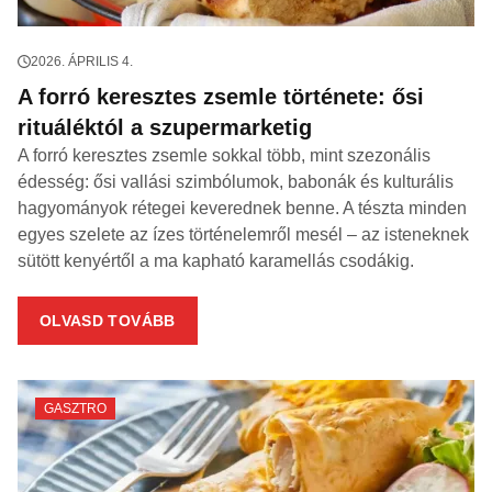
2026. ÁPRILIS 4.
A forró keresztes zsemle története: ősi
rituáléktól a szupermarketig
A forró keresztes zsemle sokkal több, mint szezonális
édesség: ősi vallási szimbólumok, babonák és kulturális
hagyományok rétegei keverednek benne. A tészta minden
egyes szelete az ízes történelemről mesél – az isteneknek
sütött kenyértől a ma kapható karamellás csodákig.
OLVASD TOVÁBB
GASZTRO