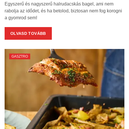
Egyszerű és nagyszerű halrudacskás bagel, ami nem
rabolja az idődet, és ha betolod, biztosan nem fog korogni
a gyomrod sem!
OLVASD TOVÁBB
GASZTRO