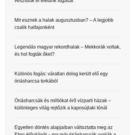
veszítsük el életünk fogását
Mit esznek a halak augusztusban? – A legjobb
csalik halfajonként
Legendás magyar rekordhalak – Mekkorák voltak,
és hol fogták őket?
Különös fogás: váratlan dolog került elő egy
óriásharcsa torkából
Óriásharcsák és milliókat érő vízparti házak –
különleges világ rejtőzik a kaposújlaki tónál
Egyetlen döntés alapjaiban változtatta meg az
Ebro élővilágát – ma már óriásharcsák uralják a