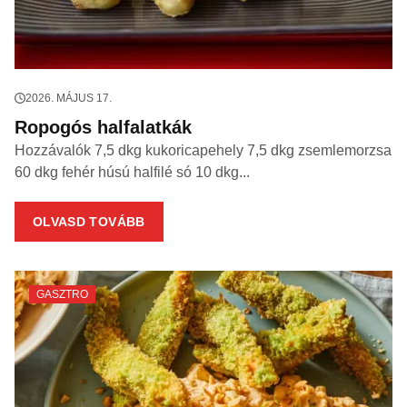
2026. MÁJUS 17.
Ropogós halfalatkák
Hozzávalók 7,5 dkg kukoricapehely 7,5 dkg zsemlemorzsa
60 dkg fehér húsú halfilé só 10 dkg...
OLVASD TOVÁBB
GASZTRO