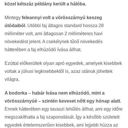
közel kétszáz példány került a hálóba
.
Mintegy
feleannyi volt a vörösszárnyú keszeg
útódaiból
. Utóbbi faj átlagos standard hossza 28
milliméter volt, ami átlagosan 2 milliméteres havi
növekedést jelent. A csekélynek tűnő növekedés
hátterében a faj elhúzódó ívása állhat.
Ezúttal előkerültek olyan apró egyedek, amelyek kisebbek
voltak a júliusi legkisebbektől is, azaz utánuk jöhettek
világra.
A bodorka – habár ívása nem elhúzódó, mint a
vörösszárnyúé – szintén keveset nőtt egy hónap alatt.
Ennek hátterében egy tavaszi lehűlés állhat, ami egy időre
megszakíthatta a faj szaporodását. Így a később született
egyedek értelemszerűen kisebbek, ami lejjebb húzza az