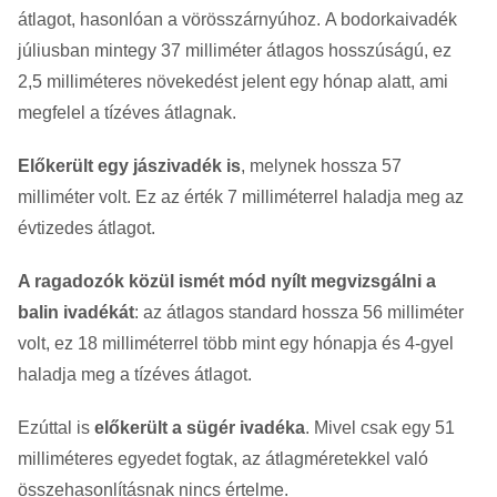
átlagot, hasonlóan a vörösszárnyúhoz. A bodorkaivadék
júliusban mintegy 37 milliméter átlagos hosszúságú, ez
2,5 milliméteres növekedést jelent egy hónap alatt, ami
megfelel a tízéves átlagnak.
Előkerült egy jászivadék is
, melynek hossza 57
milliméter volt. Ez az érték 7 milliméterrel haladja meg az
évtizedes átlagot.
A ragadozók közül ismét mód nyílt megvizsgálni a
balin ivadékát
: az átlagos standard hossza 56 milliméter
volt, ez 18 milliméterrel több mint egy hónapja és 4-gyel
haladja meg a tízéves átlagot.
Ezúttal is
előkerült a sügér ivadéka
. Mivel csak egy 51
milliméteres egyedet fogtak, az átlagméretekkel való
összehasonlításnak nincs értelme.