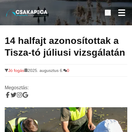
Minden a horgászatról
Tovább
a
14 halfajt azonosítottak a
tartalomra
Tisza-tó júliusi vizsgálatán
Jó fogás
2025. augusztus 6.
0
Megosztás: