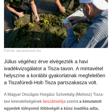
Forrás: pecaverzum.hu
Július végéhez érve elvégezték a havi
ivadékvizsgálatot a Tisza-tavon. A mintavétel
helyszíne a korábbi gyakorlatnak megfelelően
a Tiszafüredi-Holt-Tisza partszakasza volt.
A Magyar Országos Horgász Szövetség (Mohosz) Tisza-
tavi kirendeltségének
beszámolója
szerint
a kimutatott
egyedek túlnyomó többségét a küsz ivadéka adta,