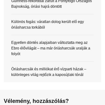
Guinness-rekorddal zárult a Pontyfogó Országos
Bajnokság, óriási hajrá döntött
Különös fogás: váratlan dolog került elő egy
óriásharcsa torkából
Egyetlen döntés alapjaiban változtatta meg az
Ebro élővilágát – ma már óriásharcsák uralják a
folyót
Óriásharcsák és milliókat érő vízparti házak –
különleges világ rejtőzik a kaposújlaki tónál
Vélemény, hozzászólás?