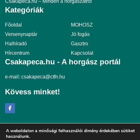
Csakapeca.hu – Minden a horgászatról
Kategóriák
Főoldal
MOHOSZ
Versenynaptár
Jó fogás
Halhíradó
Gasztro
Hírcentrum
Kapcsolat
Csakapeca.hu - A horgász portál
e-mail:
csakapeca@ctfn.hu
Kövess minket!
A weboldalon a minőségi felhasználói élmény érdekében sütiket
Copyright © 2024 csakapeca.hu. Minden jog fenntartva.
használunk.