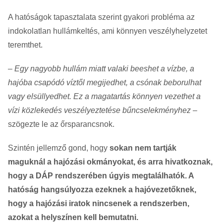
A hatóságok tapasztalata szerint gyakori probléma az
indokolatlan hullámkeltés, ami könnyen veszélyhelyzetet
teremthet.
– Egy nagyobb hullám miatt valaki beeshet a vízbe, a
hajóba csapódó víztől megijedhet, a csónak beborulhat
vagy elsüllyedhet. Ez a magatartás könnyen vezethet a
vízi közlekedés veszélyeztetése bűncselekményhez
–
szögezte le az őrsparancsnok.
Szintén jellemző gond, hogy
sokan nem tartják
maguknál a hajózási okmányokat, és arra hivatkoznak,
hogy a DÁP rendszerében úgyis megtalálhatók. A
hatóság hangsúlyozza ezeknek a hajóvezetőknek,
hogy a hajózási iratok nincsenek a rendszerben,
azokat a helyszínen kell bemutatni.