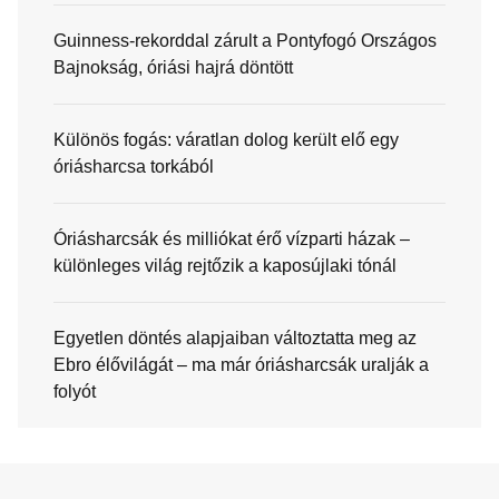
Guinness-rekorddal zárult a Pontyfogó Országos
Bajnokság, óriási hajrá döntött
Különös fogás: váratlan dolog került elő egy
óriásharcsa torkából
Óriásharcsák és milliókat érő vízparti házak –
különleges világ rejtőzik a kaposújlaki tónál
Egyetlen döntés alapjaiban változtatta meg az
Ebro élővilágát – ma már óriásharcsák uralják a
folyót