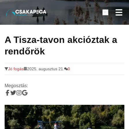
Minden a horgászatról
Tovább
a
A Tisza-tavon akcióztak a
tartalomra
rendőrök
Jó fogás
2025. augusztus 21.
0
Megosztás: