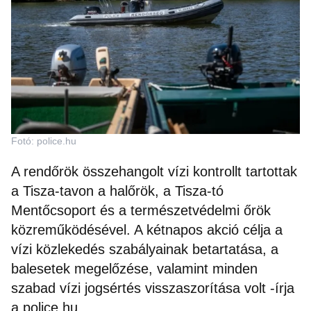
Fotó: police.hu
A rendőrök összehangolt vízi kontrollt tartottak
a Tisza-tavon a halőrök, a Tisza-tó
Mentőcsoport és a természetvédelmi őrök
közreműködésével. A kétnapos akció célja a
vízi közlekedés szabályainak betartatása, a
balesetek megelőzése, valamint minden
szabad vízi jogsértés visszaszorítása volt -írja
a police.hu.