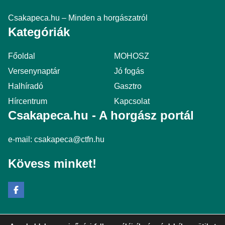
Csakapeca.hu – Minden a horgászatról
Kategóriák
Főoldal
MOHOSZ
Versenynaptár
Jó fogás
Halhíradó
Gasztro
Hírcentrum
Kapcsolat
Csakapeca.hu - A horgász portál
e-mail:
csakapeca@ctfn.hu
Kövess minket!