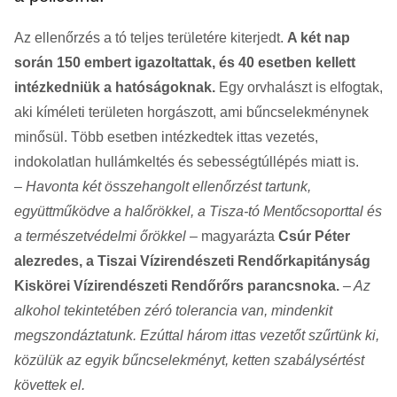
Az ellenőrzés a tó teljes területére kiterjedt.
A két nap
során 150 embert igazoltattak, és 40 esetben kellett
intézkedniük a hatóságoknak.
Egy orvhalászt is elfogtak,
aki kíméleti területen horgászott, ami bűncselekménynek
minősül. Több esetben intézkedtek ittas vezetés,
indokolatlan hullámkeltés és sebességtúllépés miatt is.
– Havonta két összehangolt ellenőrzést tartunk,
együttműködve a halőrökkel, a Tisza-tó Mentőcsoporttal és
a természetvédelmi őrökkel
– magyarázta
Csúr Péter
alezredes, a Tiszai Vízirendészeti Rendőrkapitányság
Kiskörei Vízirendészeti Rendőrőrs parancsnoka.
– Az
alkohol tekintetében zéró tolerancia van, mindenkit
megszondáztatunk. Ezúttal három ittas vezetőt szűrtünk ki,
közülük az egyik bűncselekményt, ketten szabálysértést
követtek el.