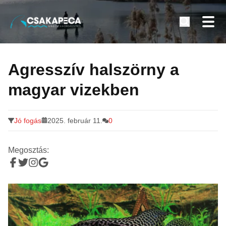
Minden a horgászatról
Tovább
a
Agresszív halszörny a
tartalomra
magyar vizekben
Jó fogás
2025. február 11.
0
Megosztás: