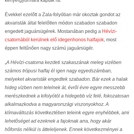
kenyérgyurmára kaptak rá.
Évekkel ezelőtt a Zala-folyóban már okoztak gondot az
akvaristák által felelőtlen módon szabadon szabadon
engedett jaguársügérek. Mostanában pedig a
Hévízi-
csatornából kerülnek elő idegenhonos halfajok
, most
éppen feltűnően nagy számú jaguársügér.
„
A Hévízi-csatorna kezdeti szakaszának meleg vizében
számos trópusi halfaj él igen nagy egyedszámban,
melyeket akvaristák engedtek szabadon. Bár ezek a halak
hideg vízben nem telelnek át, évről évre egyre messzebb
merészkednek a kifolyótól a hidegebb víz felé, fokozatosan
alkalmazkodva a magyarországi viszonyokhoz. A
klímaváltozás következtében teleink egyre enyhébbek, ami
lehetőséget ad ezeknek a fajoknak arra, hogy akár
hőforrás nélkül is átteleljenek. Ennek következményei a