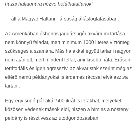
hazai halfaunára nézve beláthatatlanok”
— áll a Magyar Haltani Társaság állásfoglalásában.
Az Amerikában őshonos jaguársügér akváriumi tartása
nem könnyű feladat, mert minimum 1000 literes víztömeg
szükséges a számára. Más halakkal együtt tartani nagyon
nem ajánlott, mert mindent felfal, ami kisebb nála. Erősen
territoriális és igen agresszív, az akvaristák szerint még az
eltérő nemű példányokat is érdemes ráccsal elválasztva
tartani.
Egy-egy sügérpár akár 500 ikrát is lerakhat, melyeket
közösen védenek mások elől, hiszen a hím és a nőstény
példány is részt vesz az utódgondozásban.