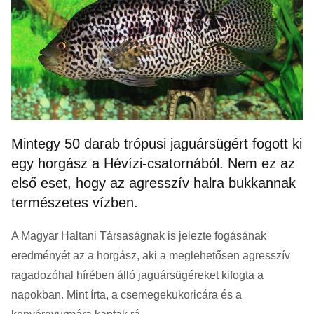
Mintegy 50 darab trópusi jaguársügért fogott ki
egy horgász a Hévízi-csatornából. Nem ez az
első eset, hogy az agresszív halra bukkannak
természetes vízben.
A Magyar Haltani Társaságnak is jelezte fogásának
eredményét az a horgász, aki a meglehetősen agresszív
ragadozóhal hírében álló jaguársügéreket kifogta a
napokban. Mint írta, a csemegekukoricára és a