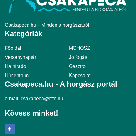
Csakapeca.hu – Minden a horgászatról
Kategóriák
Főoldal
MOHOSZ
Versenynaptár
Jó fogás
Halhíradó
Gasztro
Hírcentrum
Kapcsolat
Csakapeca.hu - A horgász portál
e-mail:
csakapeca@ctfn.hu
Kövess minket!