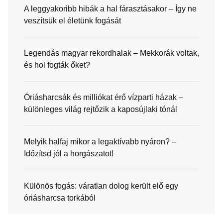
A leggyakoribb hibák a hal fárasztásakor – Így ne
veszítsük el életünk fogását
Legendás magyar rekordhalak – Mekkorák voltak,
és hol fogták őket?
Óriásharcsák és milliókat érő vízparti házak –
különleges világ rejtőzik a kaposújlaki tónál
Melyik halfaj mikor a legaktívabb nyáron? –
Időzítsd jól a horgászatot!
Különös fogás: váratlan dolog került elő egy
óriásharcsa torkából