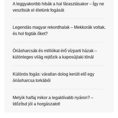
A leggyakoribb hibák a hal fárasztásakor – Így ne
veszítsük el életünk fogását
Legendás magyar rekordhalak – Mekkorák voltak,
és hol fogták őket?
Óriásharcsák és milliókat érő vízparti házak –
különleges világ rejtőzik a kaposújlaki tónál
Különös fogás: váratlan dolog került elő egy
óriásharcsa torkából
Melyik halfaj mikor a legaktívabb nyáron? –
Időzítsd jól a horgászatot!