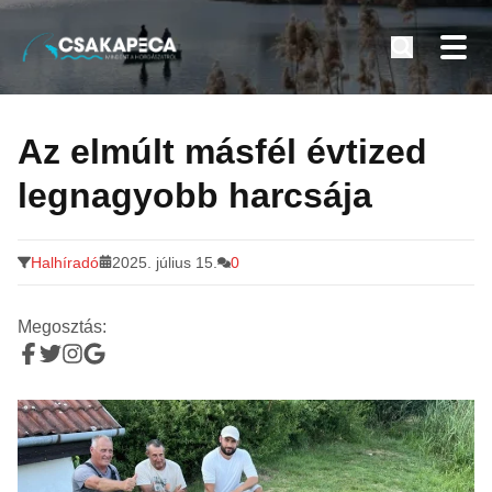
Minden a horgászatról
Tovább
a
Az elmúlt másfél évtized
tartalomra
legnagyobb harcsája
Halhíradó
2025. július 15.
0
Megosztás: