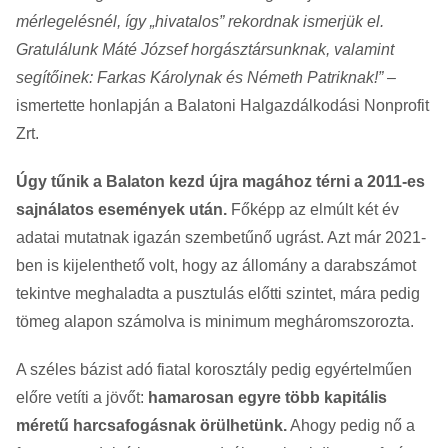
mérlegelésnél, így „hivatalos” rekordnak ismerjük el.
Gratulálunk Máté József horgásztársunknak, valamint
segítőinek: Farkas Károlynak és Németh Patriknak!”
–
ismertette honlapján a Balatoni Halgazdálkodási Nonprofit
Zrt.
Úgy tűnik a Balaton kezd újra magához térni a 2011-es
sajnálatos események után.
Főképp az elmúlt két év
adatai mutatnak igazán szembetűnő ugrást. Azt már 2021-
ben is kijelenthető volt, hogy az állomány a darabszámot
tekintve meghaladta a pusztulás előtti szintet, mára pedig
tömeg alapon számolva is minimum megháromszorozta.
A széles bázist adó fiatal korosztály pedig egyértelműen
előre vetíti a jövőt:
hamarosan egyre több kapitális
méretű harcsafogásnak örülhetünk.
Ahogy pedig nő a