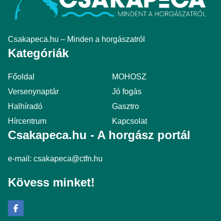
Csakapeca.hu – Minden a horgászatról
Kategóriák
Főoldal
MOHOSZ
Versenynaptár
Jó fogás
Halhíradó
Gasztro
Hírcentrum
Kapcsolat
Csakapeca.hu - A horgász portál
e-mail:
csakapeca@ctfn.hu
Kövess minket!