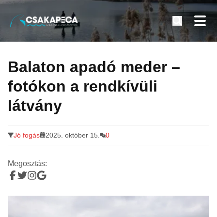
Minden a horgászatról
Tovább
a
Balaton apadó meder –
tartalomra
fotókon a rendkívüli
látvány
Jó fogás
2025. október 15.
0
Megosztás: