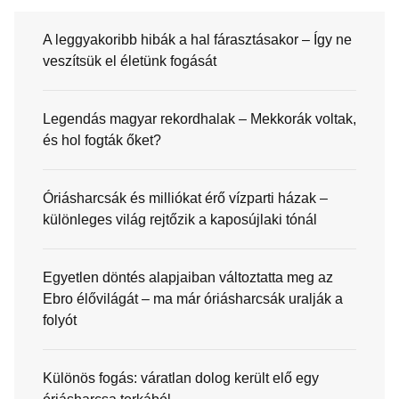
A leggyakoribb hibák a hal fárasztásakor – Így ne
veszítsük el életünk fogását
Legendás magyar rekordhalak – Mekkorák voltak,
és hol fogták őket?
Óriásharcsák és milliókat érő vízparti házak –
különleges világ rejtőzik a kaposújlaki tónál
Egyetlen döntés alapjaiban változtatta meg az
Ebro élővilágát – ma már óriásharcsák uralják a
folyót
Különös fogás: váratlan dolog került elő egy