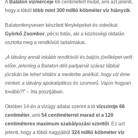
A
Balaton vízmércéje
66 centimétert mutat, ami azt jelenti,
hogy a tóból
több mint 300 millió köbméter víz hiányzik
.
Balatonfenyvesen készített fényképeket és videókat
Györkő Zsombor
, pécsi fotós, aki a közösségi oldalán
osztotta meg a rendkívüli tartalmakat.
„
A látvány annál inkább rendkívüli és baljós jövőképet vetít
előre, jelenleg a Balaton déli partjainál száraz lábbal
jócskán be lehet sétálni a mederbe anélkül, hogy víz érne
minket, a látvány apokaliptikus és szomorú. Vajon hogyan
tovább?!
” – írta posztjában.
Október 14-én a vízügy adatai szerint a tó
vízszintje 66
centiméter
, ami
54 centiméterrel marad el a 120
centiméteres maximum szabályozási szinttől
. Ez azt
jelenti, hogy a tóból nagyjából
324 millió köbméter víz