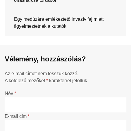
óriásharcsa torkából
Egy medúzára emlékeztető invazív faj miatt
figyelmeztetnek a kutatók
Vélemény, hozzászólás?
Az e-mail címet nem tesszük közzé.
A kötelező mezőket
*
karakterrel jelöltük
Név
*
E-mail cím
*