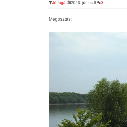
Jó fogás
2026. június 9.
0
Megosztás: