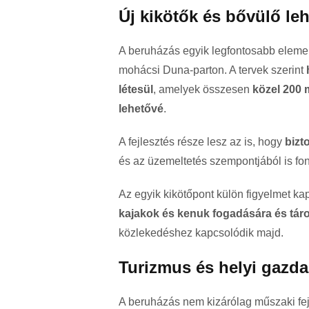
Új kikötők és bővülő le
A beruházás egyik legfontosabb eleme
mohácsi Duna-parton. A tervek szerint
létesül
, amelyek összesen
közel 200 
lehetővé
.
A fejlesztés része lesz az is, hogy
bizt
és az üzemeltetés szempontjából is font
Az egyik kikötőpont külön figyelmet ka
kajakok és kenuk fogadására és táro
közlekedéshez kapcsolódik majd.
Turizmus és helyi gazdas
A beruházás nem kizárólag műszaki fej