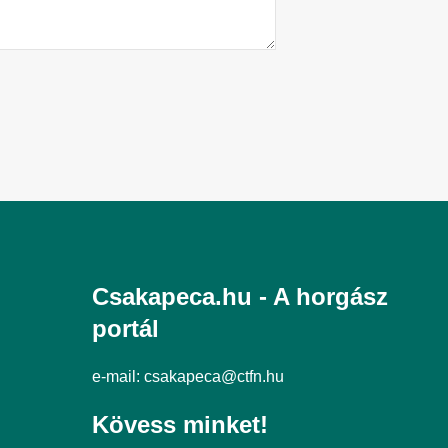
Csakapeca.hu - A horgász
portál
e-mail:
csakapeca@ctfn.hu
Kövess minket!