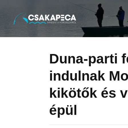
Minden a horgászatról
Tovább
a
tartalomra
Duna-parti f
indulnak Mo
kikötők és v
épül