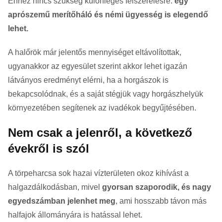
Ehhez nincs szükség különleges felszerelésre:
egy
aprószemű merítőháló és némi ügyesség is elegendő
lehet.
A halőrök már jelentős mennyiséget eltávolítottak,
ugyanakkor az egyesület szerint akkor lehet igazán
látványos eredményt elérni, ha a horgászok is
bekapcsolódnak, és a saját stégjük vagy horgászhelyük
környezetében segítenek az ivadékok begyűjtésében.
Nem csak a jelenről, a következő
évekről is szól
A törpeharcsa sok hazai vízterületen okoz kihívást a
halgazdálkodásban, mivel
gyorsan szaporodik, és nagy
egyedszámban jelenhet meg
, ami hosszabb távon más
halfajok állományára is hatással lehet.