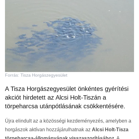
Forrás: Tisza Horgászegyesület
A Tisza Horgászegyesület önkéntes gyérítési
akciót hirdetett az Alcsi Holt-Tiszán a
törpeharcsa utánpótlásának csökkentésére.
Újra elindult az a közösségi kezdeményezés, amelyben a
horgászok aktívan hozzájárulhatnak az
Alcsi Holt-Tisza
törpeharcsa-állományának visszaszorításához
. A