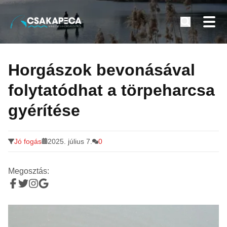
Minden a horgászatról
Tovább
a
Horgászok bevonásával
tartalomra
folytatódhat a törpeharcsa
gyérítése
Jó fogás
2025. július 7.
0
Megosztás: