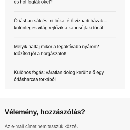
és hol fogták őket?
Óriásharcsák és milliókat érő vízparti házak –
különleges világ rejtőzik a kaposújlaki tónál
Melyik halfaj mikor a legaktívabb nyáron? –
Időzítsd jól a horgászatot!
Különös fogás: váratlan dolog került elő egy
óriásharcsa torkából
Vélemény, hozzászólás?
Az e-mail címet nem tesszük közzé.