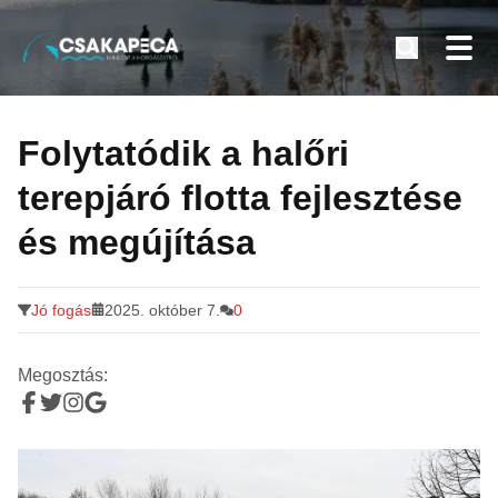
Minden a horgászatról
Tovább
a
Folytatódik a halőri
tartalomra
terepjáró flotta fejlesztése
és megújítása
Jó fogás
2025. október 7.
0
Megosztás: