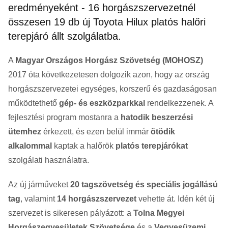
eredményeként - 16 horgászszervezetnél
összesen 19 db új Toyota Hilux platós halőri
terepjáró állt szolgálatba.
A
Magyar Országos Horgász Szövetség (MOHOSZ)
2017 óta következetesen dolgozik azon, hogy az ország
horgászszervezetei egységes, korszerű és gazdaságosan
működtethető
gép- és eszközparkkal
rendelkezzenek. A
fejlesztési program mostanra a
hatodik beszerzési
ütemhez
érkezett, és ezen belül immár
ötödik
alkalommal
kaptak a halőrök
platós terepjárókat
szolgálati használatra.
Az új járműveket
20 tagszövetség és speciális jogállású
tag
, valamint
14 horgászszervezet
vehette át. Idén két új
szervezet is sikeresen pályázott: a
Tolna Megyei
Horgászegyesületek Szövetsége
és a
Vegyesüzemi