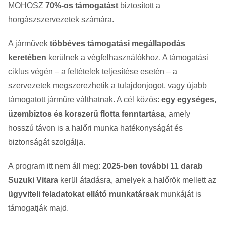
MOHOSZ
70%-os támogatást
biztosított a
horgászszervezetek számára.
A járművek
többéves támogatási megállapodás
keretében
kerülnek a végfelhasználókhoz. A támogatási
ciklus végén – a feltételek teljesítése esetén – a
szervezetek megszerezhetik a tulajdonjogot, vagy újabb
támogatott járműre válthatnak. A cél közös:
egy egységes,
üzembiztos és korszerű flotta fenntartása
, amely
hosszú távon is a halőri munka hatékonyságát és
biztonságát szolgálja.
A program itt nem áll meg:
2025-ben további 11 darab
Suzuki Vitara
kerül átadásra, amelyek a halőrök mellett az
ügyviteli feladatokat ellátó munkatársak
munkáját is
támogatják majd.