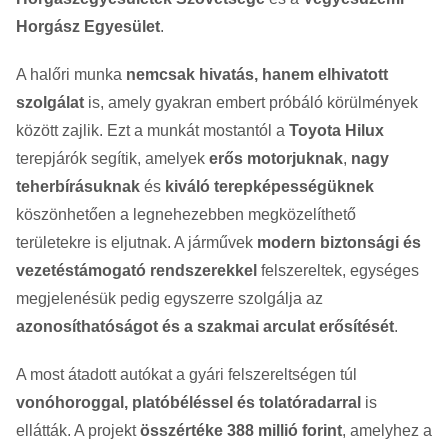
Horgász Egyesület
.
A halőri munka
nemcsak hivatás, hanem elhivatott
szolgálat
is, amely gyakran embert próbáló körülmények
között zajlik. Ezt a munkát mostantól a
Toyota Hilux
terepjárók segítik, amelyek
erős motorjuknak
,
nagy
teherbírásuknak
és
kiváló terepképességüknek
köszönhetően a legnehezebben megközelíthető
területekre is eljutnak. A járművek
modern biztonsági és
vezetéstámogató rendszerekkel
felszereltek, egységes
megjelenésük pedig egyszerre szolgálja az
azonosíthatóságot és a szakmai arculat erősítését
.
A most átadott autókat a gyári felszereltségen túl
vonóhoroggal, platóbéléssel és tolatóradarral
is
ellátták. A projekt
összértéke 388 millió forint
, amelyhez a