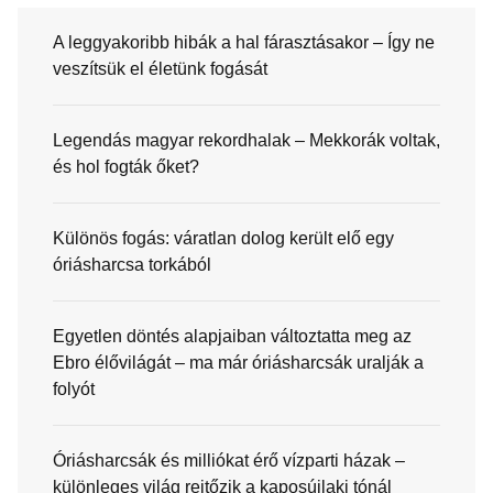
A leggyakoribb hibák a hal fárasztásakor – Így ne
veszítsük el életünk fogását
Legendás magyar rekordhalak – Mekkorák voltak,
és hol fogták őket?
Különös fogás: váratlan dolog került elő egy
óriásharcsa torkából
Egyetlen döntés alapjaiban változtatta meg az
Ebro élővilágát – ma már óriásharcsák uralják a
folyót
Óriásharcsák és milliókat érő vízparti házak –
különleges világ rejtőzik a kaposújlaki tónál