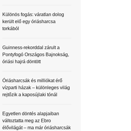
Különös fogás: váratlan dolog
került elő egy óriásharcsa
torkából
Guinness-rekorddal zárult a
Pontyfogó Országos Bajnokság,
óriási hajrá döntött
Óriásharcsák és milliókat érő
vízparti házak – különleges világ
rejtőzik a kaposújlaki tónál
Egyetlen döntés alapjaiban
változtatta meg az Ebro
élővilágát – ma már óriásharcsák