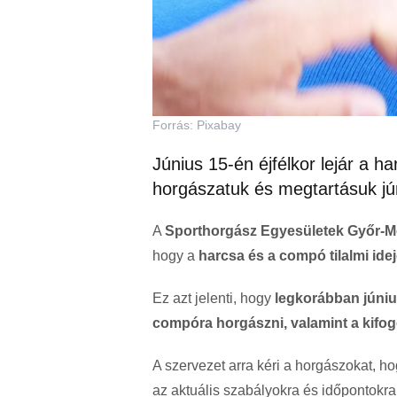
Forrás: Pixabay
Június 15-én éjfélkor lejár a ha
horgászatuk és megtartásuk jún
A
Sporthorgász Egyesületek Győr-
hogy a
harcsa és a compó tilalmi idej
Ez azt jelenti, hogy
legkorábban június
compóra horgászni, valamint a kifog
A szervezet arra kéri a horgászokat, h
az aktuális szabályokra és időpontokra