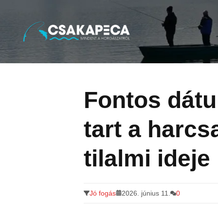
Minden a horgászatról
Tovább
a
tartalomra
Fontos dátu
tart a harc
tilalmi ideje
Jó fogás
2026. június 11.
0