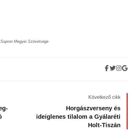
n Sopron Megyei Szövetsége
Következő cikk
eg-
Horgászverseny és
ó
ideiglenes tilalom a Gyálaréti
Holt-Tiszán