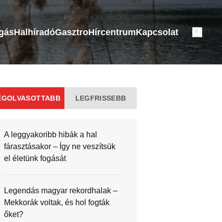
ogás
Halhíradó
Gasztro
Hírcentrum
Kapcsolat
EGOLVASOTTABB
LEGFRISSEBB
A leggyakoribb hibák a hal
fárasztásakor – Így ne veszítsük
el életünk fogását
Legendás magyar rekordhalak –
Mekkorák voltak, és hol fogták
őket?