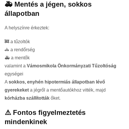
🚑 Mentés a jégen, sokkos
állapotban
A helyszínre érkeztek:
🚒 a tűzoltók
🚓 a rendőrség
🚑 a mentők
valamint a
Vámosmikola Önkormányzati Tűzoltóság
egységei
A
sokkos, enyhén hipotermiás állapotban lévő
gyerekeket
a jégről a mentőautókhoz vitték, majd
kórházba szállították
őket.
⚠️ Fontos figyelmeztetés
mindenkinek