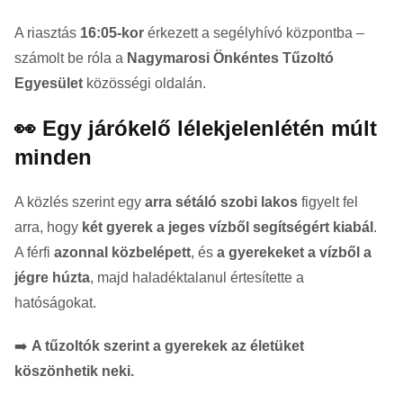
A riasztás
16:05-kor
érkezett a segélyhívó központba –
számolt be róla a
Nagymarosi Önkéntes Tűzoltó
Egyesület
közösségi oldalán.
👀 Egy járókelő lélekjelenlétén múlt
minden
A közlés szerint egy
arra sétáló szobi lakos
figyelt fel
arra, hogy
két gyerek a jeges vízből segítségért kiabál
.
A férfi
azonnal közbelépett
, és
a gyerekeket a vízből a
jégre húzta
, majd haladéktalanul értesítette a
hatóságokat.
➡️
A tűzoltók szerint a gyerekek az életüket
köszönhetik neki.