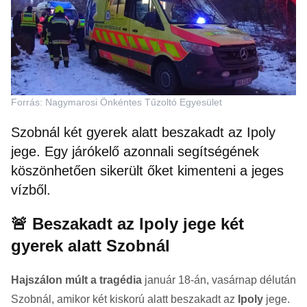
Forrás: Nagymarosi Önkéntes Tűzoltó Egyesület
Szobnál két gyerek alatt beszakadt az Ipoly
jege. Egy járókelő azonnali segítségének
köszönhetően sikerült őket kimenteni a jeges
vízből.
🚨 Beszakadt az Ipoly jege két
gyerek alatt Szobnál
Hajszálon múlt a tragédia
január 18-án, vasárnap délután
Szobnál, amikor két kiskorú alatt beszakadt az
Ipoly
jege.