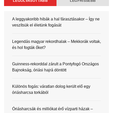
LEGOLVASOTTABB
LEGFRISSEBB
A leggyakoribb hibák a hal fárasztásakor – Így ne
veszítsük el életünk fogását
Legendás magyar rekordhalak – Mekkorák voltak,
és hol fogták őket?
Guinness-rekorddal zárult a Pontyfogó Országos
Bajnokság, óriási hajrá döntött
Különös fogás: váratlan dolog került elő egy
óriásharcsa torkából
Óriásharcsák és milliókat érő vízparti házak –