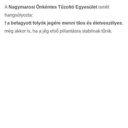
A
Nagymarosi Önkéntes Tűzoltó Egyesület
ismét
hangsúlyozta:
❗
a befagyott folyók jegére menni tilos és életveszélyes
,
még akkor is, ha a jég első pillantásra stabilnak tűnik.