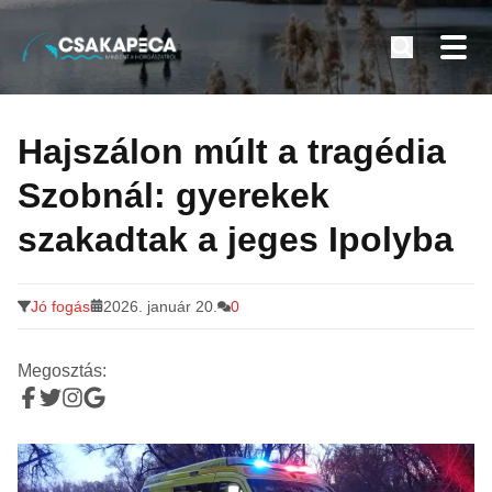
Minden a horgászatról
Tovább
a
Hajszálon múlt a tragédia
tartalomra
Szobnál: gyerekek
szakadtak a jeges Ipolyba
Jó fogás
2026. január 20.
0
Megosztás: