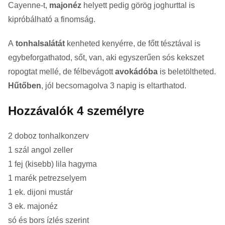
Cayenne-t,
majonéz
helyett pedig görög joghurttal is
kipróbálható a finomság.
A
tonhalsalátát
kenheted kenyérre, de főtt tésztával is
egybeforgathatod, sőt, van, aki egyszerűen sós kekszet
ropogtat mellé, de félbevágott
avokádóba
is beletöltheted.
Hűtőben
, jól becsomagolva 3 napig is eltarthatod.
Hozzávalók 4 személyre
2
doboz
tonhalkonzerv
1
szál
angol zeller
1
fej (kisebb)
lila hagyma
1
marék
petrezselyem
1
ek.
dijoni mustár
3
ek.
majonéz
só és bors ízlés szerint