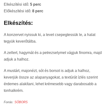
Elkészítési idő:
5 perc
Előkészítési idő:
8 perc
Elkészítés:
A konzervet nyissuk ki, a levet csepegtessük le, a halat
tegyük keverőtálba.
A zellert, hagymát és a petrezselymet vágjuk finomra, majd
adjuk a halhoz.
A mustárt, majonézt, sót és borsot is adjuk a halhoz,
keverjük össze az alapanyagokat, a textúrát ízlés szerint
érdemes alakítani, lehet krémesebb vagy darabosabb a
tonhalkrém.
Forrás:
SÓBORS