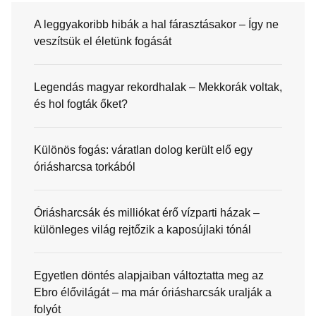
A leggyakoribb hibák a hal fárasztásakor – Így ne
veszítsük el életünk fogását
Legendás magyar rekordhalak – Mekkorák voltak,
és hol fogták őket?
Különös fogás: váratlan dolog került elő egy
óriásharcsa torkából
Óriásharcsák és milliókat érő vízparti házak –
különleges világ rejtőzik a kaposújlaki tónál
Egyetlen döntés alapjaiban változtatta meg az
Ebro élővilágát – ma már óriásharcsák uralják a
folyót