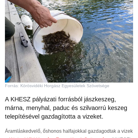
Forrás: Körösvidéki Horgász Egyesületek Szövetsége
A KHESZ pályázati forrásból jászkeszeg,
márna, menyhal, paduc és szilvaorrú keszeg
telepítésével gazdagította a vizeket.
Áramláskedvelő, őshonos halfajokkal gazdagodtak a vizek