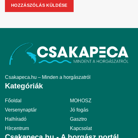
Csakapeca.hu – Minden a horgászatról
Kategóriák
Főoldal
MOHOSZ
Versenynaptár
Jó fogás
Halhíradó
Gasztro
Hírcentrum
Kapcsolat
Csakapeca.hu - A horgász portál