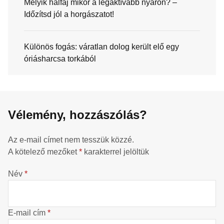
Melyik halfaj mikor a legaktívabb nyáron? –
Időzítsd jól a horgászatot!
Különös fogás: váratlan dolog került elő egy
óriásharcsa torkából
Vélemény, hozzászólás?
Az e-mail címet nem tesszük közzé.
A kötelező mezőket
*
karakterrel jelöltük
Név
*
E-mail cím
*