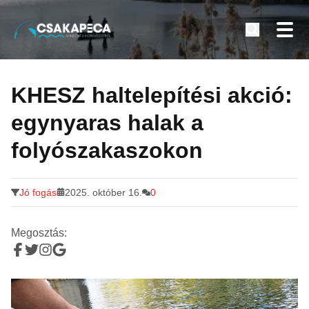
Minden a horgászatról
Tovább
a
KHESZ haltelepítési akció:
tartalomra
egynyaras halak a
folyószakaszokon
Jó fogás
2025. október 16.
0
Megosztás: