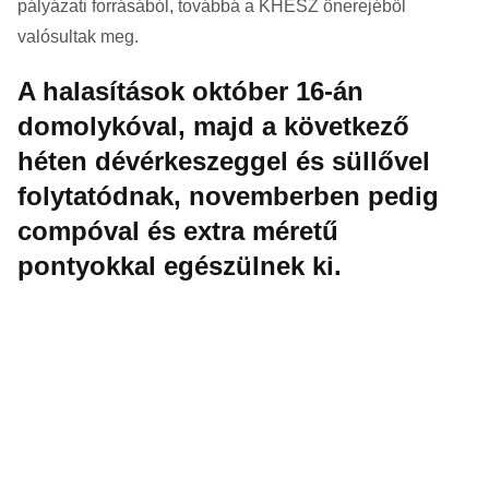
pályázati forrásából, továbbá a KHESZ önerejéből
valósultak meg.
A halasítások október 16-án
domolykóval, majd a következő
héten dévérkeszeggel és süllővel
folytatódnak, novemberben pedig
compóval és extra méretű
pontyokkal egészülnek ki.