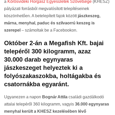
a
Körösvidéki Horgász Egyesületek Szövetsége
(KHESZ)
pályázati forrásból megvalósított telepítéseinek
köszönhetően. A betelepített fajok között
jászkeszeg,
márna, menyhal, paduc és szilvaorrú keszeg is
szerepel
– számoltak be a Facebookon.
Október 2-án a Megafish Kft. bajai
telepéről 300 kilogramm, azaz
30.000 darab egynyaras
jászkeszeget helyeztek ki a
folyószakaszokba, holtágakba és
csatornákba egyaránt.
Ugyanezen a napon
Bognár Attila
családi gazdálkodó
attalai telepéről 360 kilogramm, vagyis
36.000 egynyaras
menyhal került a KHESZ kezelésében lévő