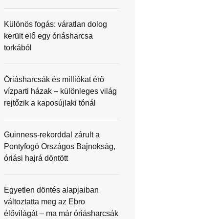
Különös fogás: váratlan dolog
került elő egy óriásharcsa
torkából
Óriásharcsák és milliókat érő
vízparti házak – különleges világ
rejtőzik a kaposújlaki tónál
Guinness-rekorddal zárult a
Pontyfogó Országos Bajnokság,
óriási hajrá döntött
Egyetlen döntés alapjaiban
változtatta meg az Ebro
élővilágát – ma már óriásharcsák