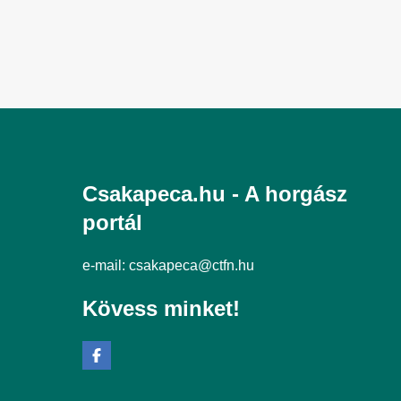
Csakapeca.hu - A horgász
portál
e-mail:
csakapeca@ctfn.hu
Kövess minket!