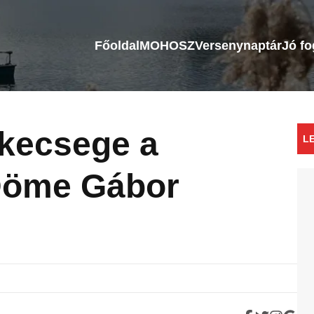
Főoldal
MOHOSZ
Versenynaptár
Jó f
 kecsege a
L
Döme Gábor