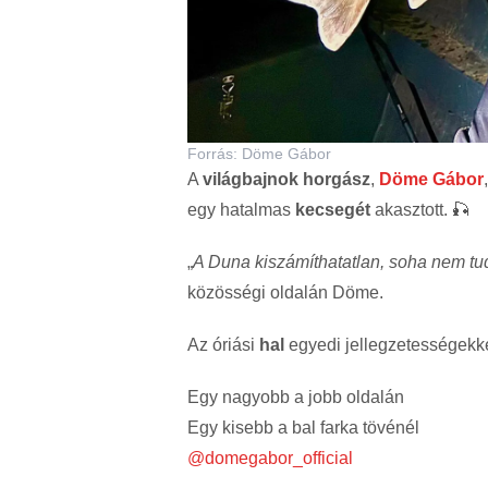
Forrás: Döme Gábor
A
világbajnok horgász
,
Döme Gábor
egy hatalmas
kecsegét
akasztott. 🎣
„
A Duna kiszámíthatatlan, soha nem tud
közösségi oldalán Döme.
Az óriási
hal
egyedi jellegzetességekke
Egy nagyobb a jobb oldalán
Egy kisebb a bal farka tövénél
@domegabor_official