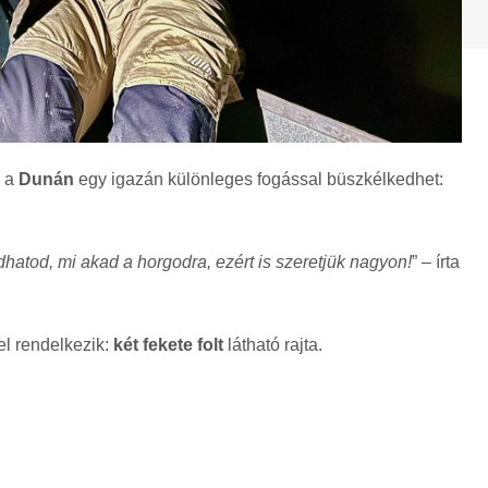
, a
Dunán
egy igazán különleges fogással büszkélkedhet:
hatod, mi akad a horgodra, ezért is szeretjük nagyon!
” – írta
l rendelkezik:
két fekete folt
látható rajta.