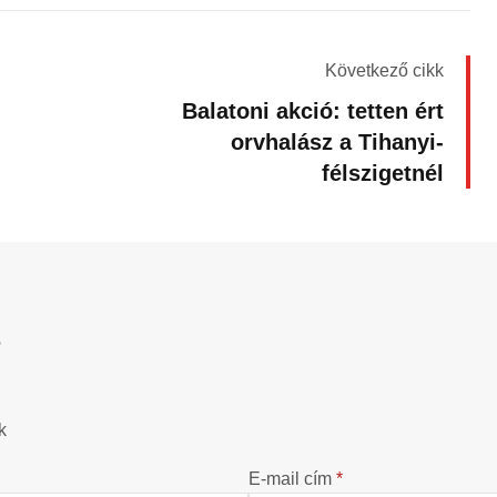
Következő cikk
Balatoni akció: tetten ért
orvhalász a Tihanyi-
félszigetnél
?
k
E-mail cím
*