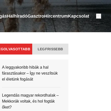
ogás
Halhíradó
Gasztro
Hírcentrum
Kapcsolat
EGOLVASOTTABB
LEGFRISSEBB
A leggyakoribb hibák a hal
fárasztásakor – Így ne veszítsük
el életünk fogását
Legendás magyar rekordhalak –
Mekkorák voltak, és hol fogták
őket?