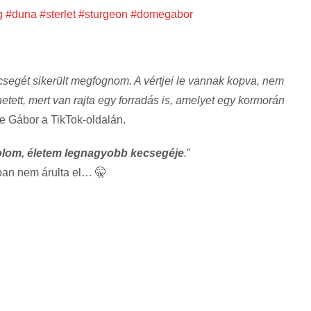
g
#duna
#sterlet
#sturgeon
#domegabor
segét sikerült megfognom. A vértjei le vannak kopva, nem
tett, mert van rajta egy forradás is, amelyet egy kormorán
e Gábor a TikTok-oldalán.
lom, életem legnagyobb kecsegéje
.
”
ban nem árulta el… 🤫