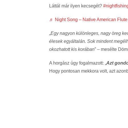
Láttál már ilyen kecsegét?
#nightfishin
♬ Night Song – Native American Flute
„
Egy nagyon különleges, nagy öreg kec
élesek egyáltalán. Sok mindent megélhe
okozhatott kis korában
” – mesélte Döm
A horgász úgy fogalmazott: „
Azt gondo
Hogy pontosan mekkora volt, azt azon