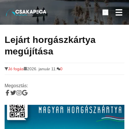
Minden a horgászatról
Tovább
a
Lejárt horgászkártya
tartalomra
megújítása
Jó fogás
2026. január 11.
0
Megosztás: