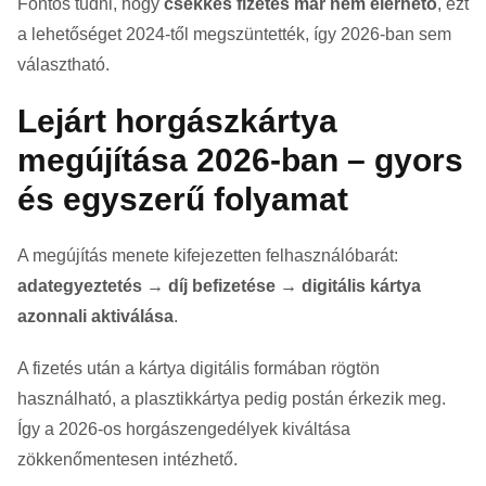
Fontos tudni, hogy
csekkes fizetés már nem elérhető
, ezt
a lehetőséget 2024-től megszüntették, így 2026-ban sem
választható.
Lejárt horgászkártya
megújítása 2026-ban – gyors
és egyszerű folyamat
A megújítás menete kifejezetten felhasználóbarát:
adategyeztetés → díj befizetése → digitális kártya
azonnali aktiválása
.
A fizetés után a kártya digitális formában rögtön
használható, a plasztikkártya pedig postán érkezik meg.
Így a 2026-os horgászengedélyek kiváltása
zökkenőmentesen intézhető.