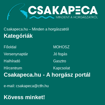
Csakapeca.hu – Minden a horgászatról
Kategóriák
Főoldal
MOHOSZ
Versenynaptár
Jó fogás
Halhíradó
Gasztro
Hírcentrum
Kapcsolat
Csakapeca.hu - A horgász portál
e-mail:
csakapeca@ctfn.hu
Kövess minket!