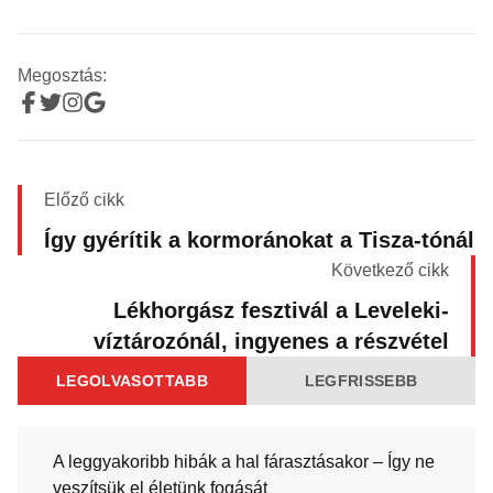
Megosztás:
Előző cikk
Így gyérítik a kormoránokat a Tisza-tónál
Következő cikk
Lékhorgász fesztivál a Leveleki-
víztározónál, ingyenes a részvétel
LEGOLVASOTTABB
LEGFRISSEBB
A leggyakoribb hibák a hal fárasztásakor – Így ne
veszítsük el életünk fogását