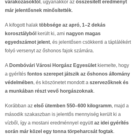
várakozásoktól
, ugyanakkor az
összesített eredményt
már jelentősnek minősítették
.
A kifogott halak
többsége az apró, 1–2 dekás
korosztályból
került ki, ami
nagyon magas
egyedszámot jelent
, és jelentősen csökkenti a táplálékért
folyó versenyt az őshonos fajok számára.
A
Dombóvári Városi Horgász Egyesület
kiemelte, hogy
a gyérítés
fontos szerepet játszik az őshonos állomány
védelmében
, és köszönetet mondott a
szervezőknek és
a munkában részt vevő horgászoknak
.
Korábban az
első ütemben 550–600 kilogramm
, majd a
második szakaszban is jelentős mennyiség került ki a
vízből, így a mostani eredménnyel együtt
az idei gyérítés
során már közel egy tonna törpeharcsát fogtak
.