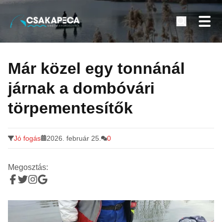
Minden a horgászatról
Tovább
a
Már közel egy tonnánál
tartalomra
járnak a dombóvári
törpementesítők
Jó fogás
2026. február 25.
0
Megosztás: