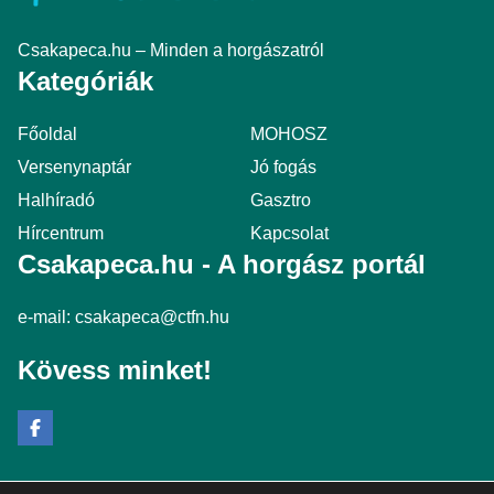
Csakapeca.hu – Minden a horgászatról
Kategóriák
Főoldal
MOHOSZ
Versenynaptár
Jó fogás
Halhíradó
Gasztro
Hírcentrum
Kapcsolat
Csakapeca.hu - A horgász portál
e-mail:
csakapeca@ctfn.hu
Kövess minket!