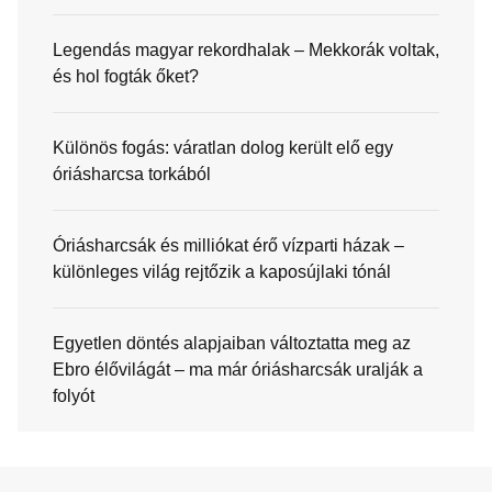
Legendás magyar rekordhalak – Mekkorák voltak,
és hol fogták őket?
Különös fogás: váratlan dolog került elő egy
óriásharcsa torkából
Óriásharcsák és milliókat érő vízparti házak –
különleges világ rejtőzik a kaposújlaki tónál
Egyetlen döntés alapjaiban változtatta meg az
Ebro élővilágát – ma már óriásharcsák uralják a
folyót