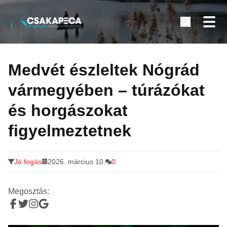
Minden a horgászatról
Tovább
a
Medvét észleltek Nógrád
tartalomra
vármegyében – túrázókat
és horgászokat
figyelmeztetnek
Jó fogás
2026. március 10.
0
Megosztás: