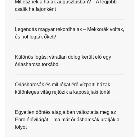
Mit esznek a halak augusztusban? – A legjobb
csalik halfajonként
Legendás magyar rekordhalak – Mekkorák voltak,
és hol fogták őket?
Különös fogás: váratlan dolog került elő egy
óriásharcsa torkából
Óriásharcsák és milliókat érő vízparti házak –
különleges világ rejtőzik a kaposújlaki tónál
Egyetlen döntés alapjaiban változtatta meg az
Ebro élővilágát – ma már óriásharcsák uralják a
folyót