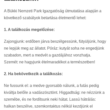
A Bükki Nemzeti Park Igazgatóság útmutatása alapján a
következő szabályok betartása életmentő lehet:
1. A találkozás megelőzése:
Zajongjunk: erdőben járva beszélgessünk, fütyüljünk, hogy
ne lepjük meg az állatot. Póráz: kutyát soha ne engedjünk
szabadon, mert a medvét a gazdájához vonzhatja.
Szemét: ne hagyjunk ételmaradékot a természetben!
2. Ha bekövetkezik a találkozás:
Ne fussunk el: a medve gyorsabb nálunk, a futás pedig
kiváltja belőle a vadászösztönt. Higgadtság: ne nézzünk a
szemébe, és ne fordítsunk neki hátat. Lassú hátrálás:
halkan beszélve, szemkontaktus nélkül kezdjünk el