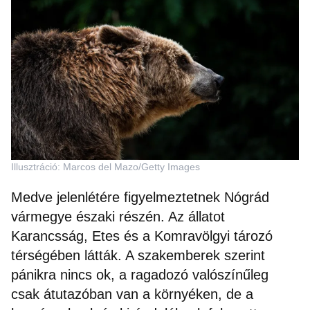
Illusztráció: Marcos del Mazo/Getty Images
Medve jelenlétére figyelmeztetnek Nógrád
vármegye északi részén. Az állatot
Karancsság, Etes és a Komravölgyi tározó
térségében látták. A szakemberek szerint
pánikra nincs ok, a ragadozó valószínűleg
csak átutazóban van a környéken, de a