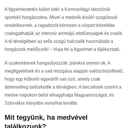
A figyelmeztetés külön kitér a Komravölgyi tározónál
sportoló horgászokra. Mivel a medvék kiváló szaglással
rendelkeznek, a ragadozót könnyen a vízpart közelébe
csalogathatják az intenzív aromájú etetőanyagok és csalik.
A tó térségében az erős szagú halcsalik használatát a
horgászok mellőzzék! − hívja fel a figyelmet a tájékoztató.
A szakemberek hangsúlyozzák: pánikra semmi ok. A
megfigyelések és a vad mozgása alapján valószínűsíthető,
hogy egy kóborló egyedről van szó, amely csak
átmenetileg tartózkodik a térségben. A becslések szerint a
medve napokon belül elhagyhatja Magyarországot, és
Szlovákia irányába vonulhat tovább.
Mit tegyünk, ha medvével
találkozunk?