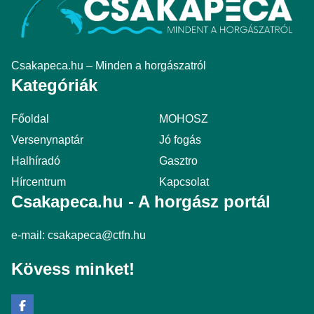
Csakapeca.hu – Minden a horgászatról
Kategóriák
Főoldal
MOHOSZ
Versenynaptár
Jó fogás
Halhíradó
Gasztro
Hírcentrum
Kapcsolat
Csakapeca.hu - A horgász portál
e-mail:
csakapeca@ctfn.hu
Kövess minket!