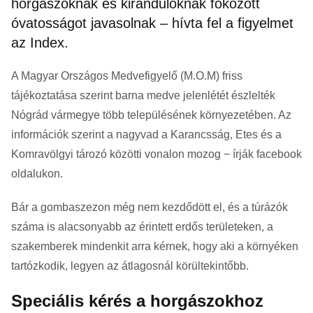
horgászoknak és kirándulóknak fokozott
óvatosságot javasolnak – hívta fel a figyelmet
az Index.
A Magyar Országos Medvefigyelő (M.O.M) friss
tájékoztatása szerint barna medve jelenlétét észlelték
Nógrád vármegye több településének környezetében. Az
információk szerint a nagyvad a Karancsság, Etes és a
Komravölgyi tározó közötti vonalon mozog − írják facebook
oldalukon.
Bár a gombaszezon még nem kezdődött el, és a túrázók
száma is alacsonyabb az érintett erdős területeken, a
szakemberek mindenkit arra kérnek, hogy aki a környéken
tartózkodik, legyen az átlagosnál körültekintőbb.
Speciális kérés a horgászokhoz