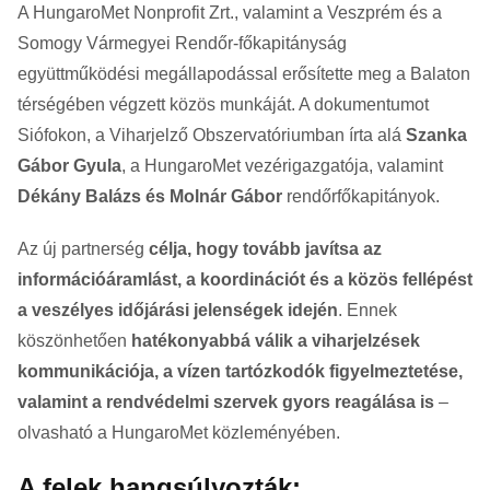
A HungaroMet Nonprofit Zrt., valamint a Veszprém és a
Somogy Vármegyei Rendőr-főkapitányság
együttműködési megállapodással erősítette meg a Balaton
térségében végzett közös munkáját. A dokumentumot
Siófokon, a Viharjelző Obszervatóriumban írta alá
Szanka
Gábor Gyula
, a HungaroMet vezérigazgatója, valamint
Dékány Balázs és Molnár Gábor
rendőrfőkapitányok.
Az új partnerség
célja, hogy tovább javítsa az
információáramlást, a koordinációt és a közös fellépést
a veszélyes időjárási jelenségek idején
. Ennek
köszönhetően
hatékonyabbá válik a viharjelzések
kommunikációja, a vízen tartózkodók figyelmeztetése,
valamint a rendvédelmi szervek gyors reagálása is
–
olvasható a HungaroMet közleményében.
A felek hangsúlyozták: