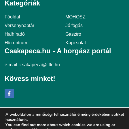
Kategóriák
Főoldal
MOHOSZ
Versenynaptár
Jó fogás
Halhíradó
Gasztro
Hírcentrum
Kapcsolat
Csakapeca.hu - A horgász portál
e-mail:
csakapeca@ctfn.hu
Kövess minket!
A weboldalon a minőségi felhasználói élmény érdekében sütiket
Copyright © 2024 csakapeca.hu. Minden jog fenntartva.
használunk.
You can find out more about which cookies we are using or
Általános Szerződési Feltételek