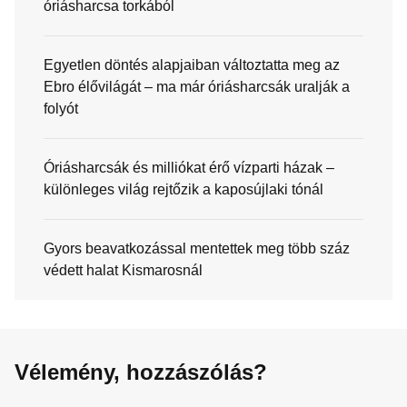
óriásharcsa torkából
Egyetlen döntés alapjaiban változtatta meg az
Ebro élővilágát – ma már óriásharcsák uralják a
folyót
Óriásharcsák és milliókat érő vízparti házak –
különleges világ rejtőzik a kaposújlaki tónál
Gyors beavatkozással mentettek meg több száz
védett halat Kismarosnál
Vélemény, hozzászólás?