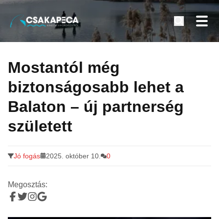
Minden a horgászatról
Tovább
a
Mostantól még
tartalomra
biztonságosabb lehet a
Balaton – új partnerség
született
Jó fogás
2025. október 10.
0
Megosztás: