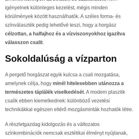
igényelnek különleges kezelést, mégis minden
körülmények között használhatók. A széles forma- és
színválaszték pedig lehetővé teszi, hogy a horgász
célzottan, a halfajhoz és a vízviszonyokhoz igazítva
válasszon csalit
.
Sokoldalúság a vízparton
A pergető horgászat egyik kulcsa a csali mozgatása,
amelynek célja, hogy
minél hitelesebben utánozza a
természetes táplálék viselkedését
. A modern plasztik
csalik ebben kiemelkednek: különböző vezetési
technikákkal egészen eltérő mozgásminták hozhatók létre.
A részletgazdag kidolgozás és a változatos
színkombinációk nemcsak esztétikai élményt nyújtanak,