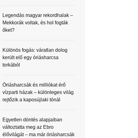
Legendás magyar rekordhalak –
Mekkorák voltak, és hol fogták
őket?
Különös fogás: váratlan dolog
került elő egy óriásharcsa
torkából
Óriásharcsák és milliókat érő
vízparti házak – különleges világ
rejtőzik a kaposújlaki tónál
Egyetlen döntés alapjaiban
változtatta meg az Ebro
élővilágát – ma már óriásharcsák