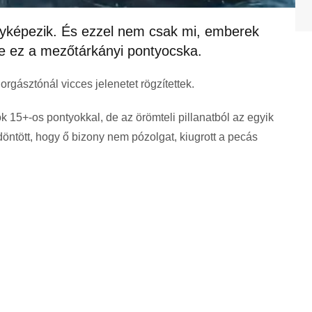
nyképezik. És ezzel nem csak mi, emberek
be ez a mezőtárkányi pontyocska.
rgásztónál vicces jelenetet rögzítettek.
 15+-os pontyokkal, de az örömteli pillanatból az egyik
döntött, hogy ő bizony nem pózolgat, kiugrott a pecás