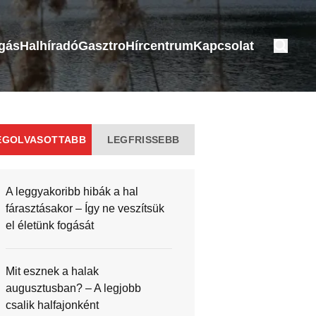
ogás
Halhíradó
Gasztro
Hírcentrum
Kapcsolat
EGOLVASOTTABB
LEGFRISSEBB
A leggyakoribb hibák a hal
fárasztásakor – Így ne veszítsük
el életünk fogását
Mit esznek a halak
augusztusban? – A legjobb
csalik halfajonként