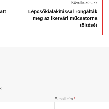
Következő cikk
att
Lépcsőkialakítással rongálták
meg az ikervári műcsatorna
töltését
?
k
E-mail cím
*