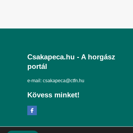
Csakapeca.hu - A horgász
portál
e-mail:
csakapeca@ctfn.hu
Kövess minket!