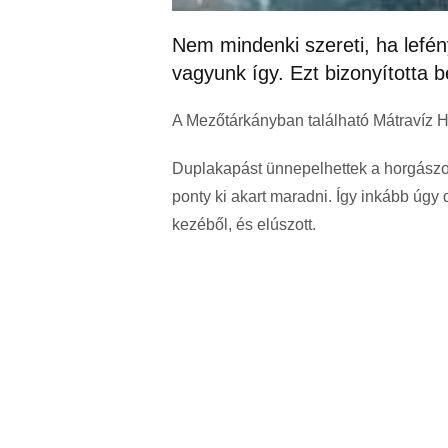
Nem mindenki szereti, ha lefé
vagyunk így. Ezt bizonyította 
A Mezőtárkányban található Mátravíz Ho
Duplakapást ünnepelhettek a horgászok
ponty ki akart maradni. Így inkább úgy 
kezéből, és elúszott.