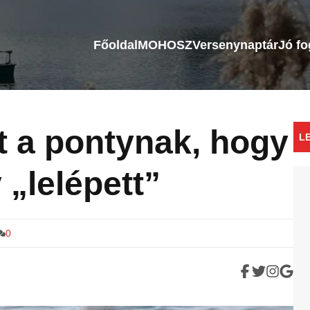
Főoldal
MOHOSZ
Versenynaptár
Jó f
t a pontynak, hogy
L
 „lelépett”
0