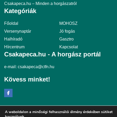
Csakapeca.hu – Minden a horgászatról
Kategóriák
Főoldal
MOHOSZ
Versenynaptár
Jó fogás
Halhíradó
Gasztro
Hírcentrum
Kapcsolat
Csakapeca.hu - A horgász portál
e-mail:
csakapeca@ctfn.hu
Kövess minket!
A weboldalon a minőségi felhasználói élmény érdekében sütiket
Copyright © 2024 csakapeca.hu. Minden jog fenntartva.
használunk.