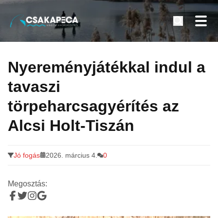
Minden a horgászatról
Tovább
a
Nyereményjátékkal indul a
tartalomra
tavaszi
törpeharcsagyérítés az
Alcsi Holt-Tiszán
Jó fogás
2026. március 4.
0
Megosztás: