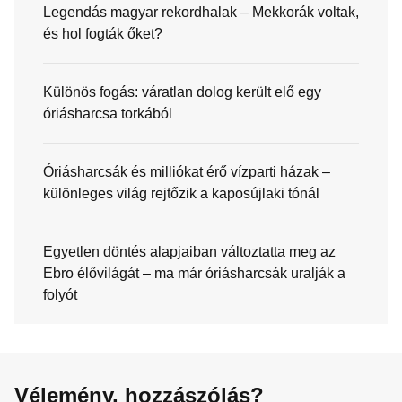
Legendás magyar rekordhalak – Mekkorák voltak,
és hol fogták őket?
Különös fogás: váratlan dolog került elő egy
óriásharcsa torkából
Óriásharcsák és milliókat érő vízparti házak –
különleges világ rejtőzik a kaposújlaki tónál
Egyetlen döntés alapjaiban változtatta meg az
Ebro élővilágát – ma már óriásharcsák uralják a
folyót
Vélemény, hozzászólás?