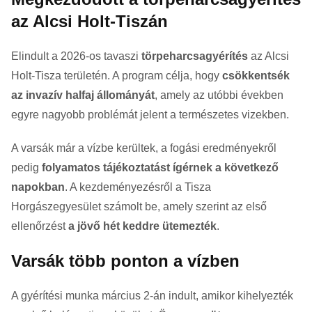
az Alcsi Holt-Tiszán
Elindult a 2026-os tavaszi
törpeharcsagyérítés
az
Alcsi
Holt-Tisza
területén. A program célja, hogy
csökkentsék
az invazív halfaj állományát
, amely az utóbbi években
egyre nagyobb problémát jelent a természetes vizekben.
A varsák már a vízbe kerültek, a fogási eredményekről
pedig
folyamatos tájékoztatást ígérnek a következő
napokban
. A kezdeményezésről a
Tisza
Horgászegyesület
számolt be, amely szerint az első
ellenőrzést
a jövő hét keddre ütemezték
.
Varsák több ponton a vízben
A gyérítési munka március 2-án indult, amikor kihelyezték