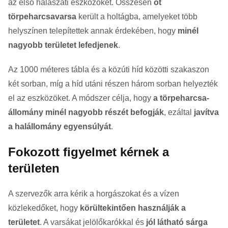
az első halászati eszközöket. Összesen
öt
törpeharcsavarsa
került a holtágba, amelyeket több
helyszínen telepítettek annak érdekében, hogy
minél
nagyobb területet lefedjenek
.
Az 1000 méteres tábla és a közúti híd közötti szakaszon
két sorban, míg a híd utáni részen három sorban helyezték
el az eszközöket. A módszer célja, hogy
a törpeharcsa-
állomány minél nagyobb részét befogják
, ezáltal
javítva
a halállomány egyensúlyát
.
Fokozott figyelmet kérnek a
területen
A szervezők arra kérik a horgászokat és a vízen
közlekedőket, hogy
körültekintően használják a
területet
. A varsákat jelölőkarókkal és
jól látható sárga