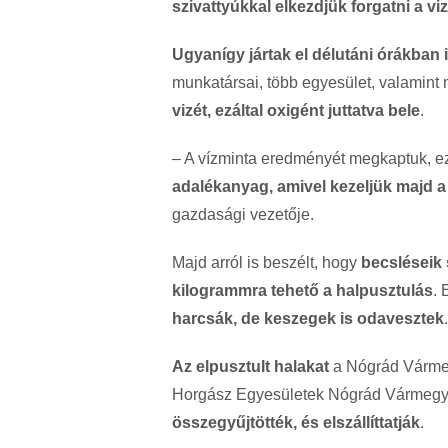
szivattyúkkal elkezdjük forgatni a viz
Ugyanígy jártak el délutáni órákban 
munkatársai, több egyesület, valamin
vizét, ezáltal oxigént juttatva bele
.
– A vízminta eredményét megkaptuk, e
adalékanyag, amivel kezeljük majd a 
gazdasági vezetője.
Majd arról is beszélt, hogy
becsléseik 
kilogrammra tehető a halpusztulás
.
harcsák, de keszegek is odavesztek
Az elpusztult halakat
a Nógrád Vármeg
Horgász Egyesületek Nógrád Vármegy
összegyűjtötték, és elszállíttatják
.