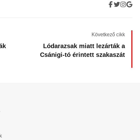
Következő cikk
lák
Lódarazsak miatt lezárták a
Csánigi-tó érintett szakaszát
?
k