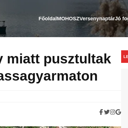
Főoldal
MOHOSZ
Versenynaptár
Jó f
 miatt pusztultak
L
lassagyarmaton