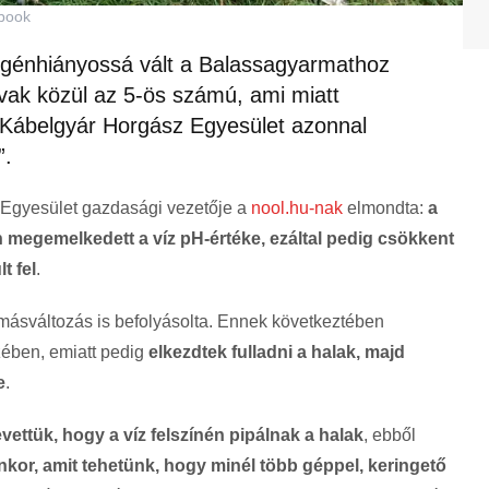
ebook
oxigénhiányossá vált a Balassagyarmathoz
avak közül az 5-ös számú, ami miatt
A Kábelgyár Horgász Egyesület azonnal
”.
 Egyesület gazdasági vezetője a
nool.hu-nak
elmondta:
a
 megemelkedett a víz pH-értéke, ezáltal pedig csökkent
t fel
.
másváltozás is befolyásolta. Ennek következtében
izében, emiatt pedig
elkezdtek fulladni a halak, majd
e
.
vettük, hogy a víz felszínén pipálnak a halak
, ebből
enkor, amit tehetünk, hogy minél több géppel, keringető