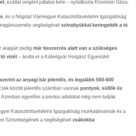
et
, ezáltal oxigént juttatva bele – nyilatkozta Kissimon Géza.
is
, és a Nógrád Vármegyei Katasztrófavédelmi Igazgatóság
t magánszemély segítségével
szivattyúkkal keringették a tó
z alapján pedig
már beszerzés alatt van a szükséges
tó vizét
– árulta el a Kábelgyár Horgász Egyesület
szerint az anyagi kár jelentős, és legalább 500-600
 Ezek között jelentős számban vannak
pontyok, süllők és
. Azonban egyelőre a pontos adatokat még nem tudják.
yei Katasztrófavédelmi Igazgatóság munkatársainak és a
ei Szövetségének a segítségével
zsákokba