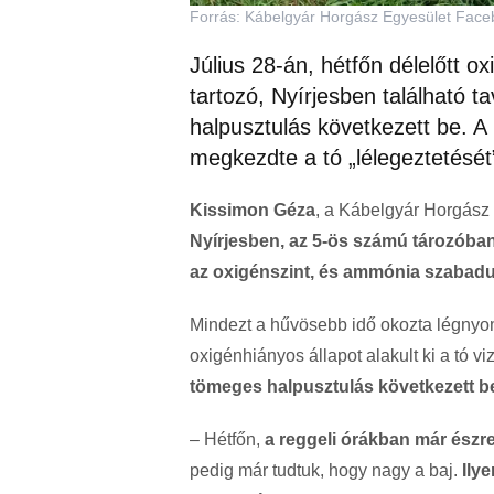
Forrás: Kábelgyár Horgász Egyesület Fac
Július 28-án, hétfőn délelőtt 
tartozó, Nyírjesben található t
halpusztulás következett be. 
megkezdte a tó „lélegeztetését
Kissimon Géza
, a Kábelgyár Horgász
Nyírjesben, az 5-ös számú tározóban
az oxigénszint, és ammónia szabadul
Mindezt a hűvösebb idő okozta légnyo
oxigénhiányos állapot alakult ki a tó v
tömeges halpusztulás következett b
– Hétfőn,
a reggeli órákban már észre
pedig már tudtuk, hogy nagy a baj.
Ily