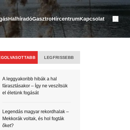
ogás
Halhíradó
Gasztro
Hírcentrum
Kapcsolat
EGOLVASOTTABB
LEGFRISSEBB
A leggyakoribb hibák a hal
fárasztásakor – Így ne veszítsük
el életünk fogását
Legendás magyar rekordhalak –
Mekkorák voltak, és hol fogták
őket?