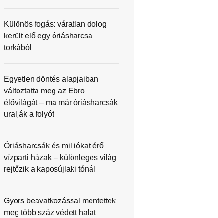
Különös fogás: váratlan dolog
került elő egy óriásharcsa
torkából
Egyetlen döntés alapjaiban
változtatta meg az Ebro
élővilágát – ma már óriásharcsák
uralják a folyót
Óriásharcsák és milliókat érő
vízparti házak – különleges világ
rejtőzik a kaposújlaki tónál
Gyors beavatkozással mentettek
meg több száz védett halat