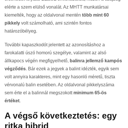
elérte a szem elülső vonalát. Az MHTT munkatársai
kiemelték, hogy az oldalvonal mentén
több mint 60
pikkely
volt számolható, ami szintén fontos
határozóbélyeg.
További kapaszkodót jelentett az azonosításhoz a
farokalatti úszó homorú szegélye, valamint az alsó
állkapocs végén megfigyelhető,
balinra jellemző kampós
végződés
. Bár ezek a jegyek a balint idézték, egyik sem
volt annyira karakteres, mint egy hasonló méretű, tiszta
vérvonalú balin esetében. Az oldalvonal pikkelyszáma
sem érte el a balinnál megszokott
minimum 65-ös
értéket
.
A végső következtetés: egy
ritka hibrid