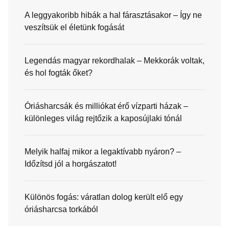
A leggyakoribb hibák a hal fárasztásakor – Így ne
veszítsük el életünk fogását
Legendás magyar rekordhalak – Mekkorák voltak,
és hol fogták őket?
Óriásharcsák és milliókat érő vízparti házak –
különleges világ rejtőzik a kaposújlaki tónál
Melyik halfaj mikor a legaktívabb nyáron? –
Időzítsd jól a horgászatot!
Különös fogás: váratlan dolog került elő egy
óriásharcsa torkából