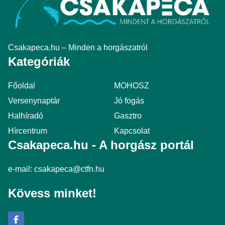
Csakapeca.hu – Minden a horgászatról
Kategóriák
Főoldal
MOHOSZ
Versenynaptár
Jó fogás
Halhíradó
Gasztro
Hírcentrum
Kapcsolat
Csakapeca.hu - A horgász portál
e-mail:
csakapeca@ctfn.hu
Kövess minket!