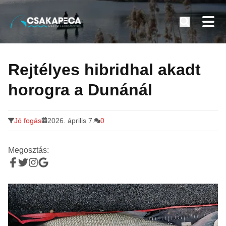
Minden a horgászatról
Tovább
a
Rejtélyes hibridhal akadt
tartalomra
horogra a Dunánál
Jó fogás
2026. április 7.
0
Megosztás: