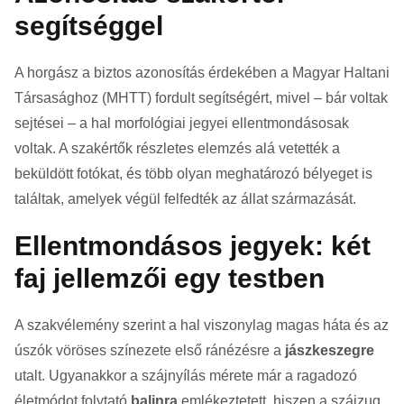
segítséggel
A horgász a biztos azonosítás érdekében a Magyar Haltani
Társasághoz (MHTT) fordult segítségért, mivel – bár voltak
sejtései – a hal morfológiai jegyei ellentmondásosak
voltak. A szakértők részletes elemzés alá vetették a
beküldött fotókat, és több olyan meghatározó bélyeget is
találtak, amelyek végül felfedték az állat származását.
Ellentmondásos jegyek: két
faj jellemzői egy testben
A szakvélemény szerint a hal viszonylag magas háta és az
úszók vöröses színezete első ránézésre a
jászkeszegre
utalt. Ugyanakkor a szájnyílás mérete már a ragadozó
életmódot folytató
balinra
emlékeztetett, hiszen a szájzug