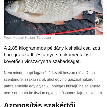
Fotó: Magyar Haltani Társaság
A 2,85 kilogrammos példány kishallal csalizott
horogra akadt, és a gyors dokumentálást
követően visszanyerte szabadságát.
Nem mindennapi fogásról érkezett beszámoló a Duna
szentendrei szakaszáról, ahol egy horgásznak sikerült
partra emelnie egy olyan különleges külsejű halat, amely
nem sorolható be tisztán egyetlen őshonos fajunkhoz sem.
Azonosítás szakértői