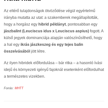
Az eltérő tulajdonságok ötvöződése végül egyértelmű
irányba mutatta az utat: a szakemberek megállapították,
hogy a horgász egy
hibrid példányt
, pontosabban egy
jászbalint (Leuciscus idus x Leuciscus aspius)
fogott. A
külső jegyek dominanciája alapján valószínűsíthető, hogy
a hal egy
ikrás jászkeszeg és egy tejes balin
összeívásából
jött létre.
Az ilyen hibridek előfordulása – bár ritka – a hasonló ívási
idejű és környezeti igényű fajoknál esetenként előfordulhat
a természetes vizekben.
Forrás:
MHTT