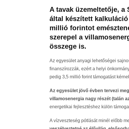
A tavak üzemeltetője, a
által készített kalkuláci
millió forintot emészten
szerepel a villamosenerg
összege is.
Az egyesület anyagi lehetőségei sajnos
finanszírozzák, ezért a helyi önkormány
pedig 3,5 millió forint támogatást kérne
Az egyesület jövő évben tervezi meg
villamosenergia nagy részét (talán a
energetikai fejlesztéshez külön támog
A vízveszteség pótlását minél előbb me
veszélyeztetné az élővilág, elsősorba