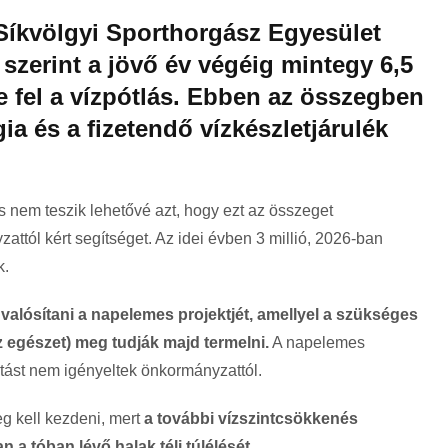
 Síkvölgyi Sporthorgász Egyesület
ó szerint a jövő év végéig mintegy 6,5
e fel a vízpótlás. Ebben az összegben
ia és a fizetendő vízkészletjárulék
 nem teszik lehetővé azt, hogy ezt az összeget
zattól kért segítséget. Az idei évben 3 millió, 2026-ban
k.
valósítani a napelemes projektjét, amellyel a szükséges
z egészet) meg tudják majd termelni.
A napelemes
atást nem igényeltek önkormányzattól.
g kell kezdeni, mert
a további vízszintcsökkenés
n a tóban lévő halak téli túlélését
.