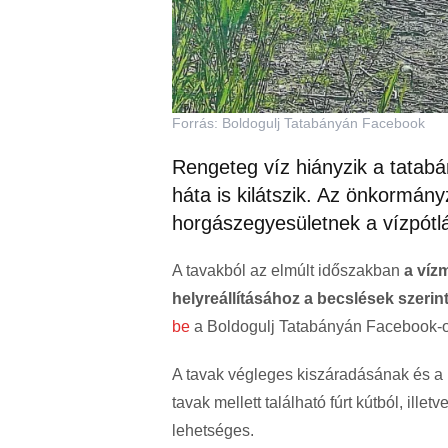
Forrás: Boldogulj Tatabányán Facebook
Rengeteg víz hiányzik a tatabá
háta is kilátszik. Az önkormányz
horgászegyesületnek a vízpótlá
A tavakból az elmúlt időszakban
a víz
helyreállításához a becslések szeri
be
a Boldogulj Tatabányán Facebook-o
A tavak végleges kiszáradásának és a 
tavak mellett található fúrt kútból, ille
lehetséges.