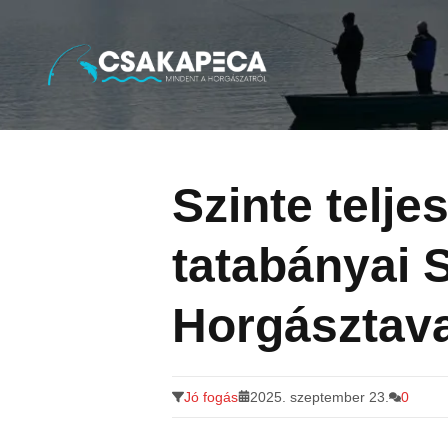
Minden a horgászatról
Tovább
a
tartalomra
Szinte telje
tatabányai 
Horgásztav
Jó fogás
2025. szeptember 23.
0