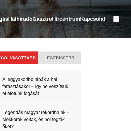
ogás
Halhíradó
Gasztro
Hírcentrum
Kapcsolat
EGOLVASOTTABB
LEGFRISSEBB
A leggyakoribb hibák a hal
fárasztásakor – Így ne veszítsük
el életünk fogását
Legendás magyar rekordhalak –
Mekkorák voltak, és hol fogták
őket?