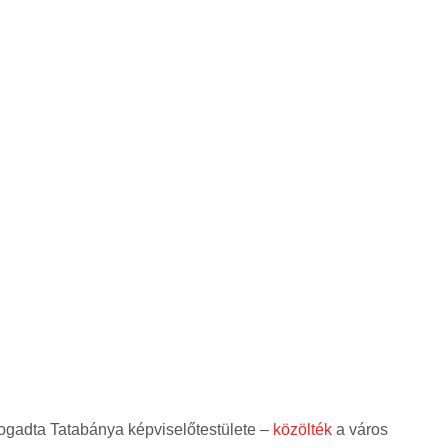
fogadta Tatabánya képviselőtestülete –
közölték
a város