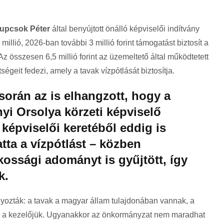
upcsok Péter
által benyújtott önálló képviselői indítvány
llió, 2026-ban további 3 millió forint támogatást biztosít a
 összesen 6,5 millió forint az üzemeltető által működtetett
tségeit fedezi, amely a tavak vízpótlását biztosítja.
során az is elhangzott, hogy a
i Orsolya körzeti képviselő
képviselői keretéből eddig is
atta a vízpótlást – közben
akossági adományt is gyűjtött, így
k.
lyozták: a tavak a magyar állam tulajdonában vannak, a
k a kezelőjük. Ugyanakkor az önkormányzat nem maradhat