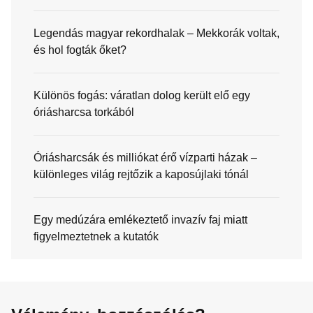
Legendás magyar rekordhalak – Mekkorák voltak,
és hol fogták őket?
Különös fogás: váratlan dolog került elő egy
óriásharcsa torkából
Óriásharcsák és milliókat érő vízparti házak –
különleges világ rejtőzik a kaposújlaki tónál
Egy medúzára emlékeztető invazív faj miatt
figyelmeztetnek a kutatók