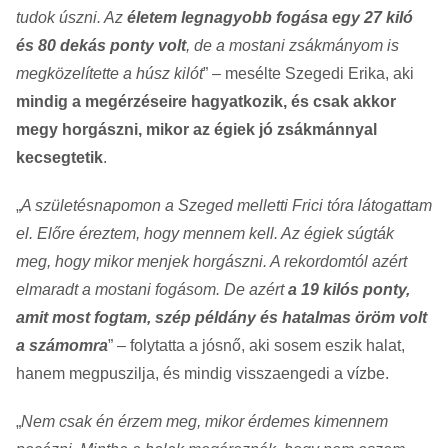
tudok úszni. Az
életem legnagyobb fogása egy 27 kiló
és 80 dekás ponty volt
, de a mostani zsákmányom is
megközelítette a húsz kilót
” – mesélte Szegedi Erika, aki
mindig a megérzéseire hagyatkozik, és csak akkor
megy horgászni, mikor az égiek jó zsákmánnyal
kecsegtetik
.
„
A születésnapomon a Szeged melletti Frici tóra látogattam
el. Előre éreztem, hogy mennem kell. Az égiek súgták
meg, hogy mikor menjek horgászni. A rekordomtól azért
elmaradt a mostani fogásom. De azért
a 19 kilós ponty,
amit most fogtam, szép példány és hatalmas öröm volt
a számomra
” – folytatta a jósnő, aki sosem eszik halat,
hanem megpuszilja, és mindig visszaengedi a vízbe.
„
Nem csak én érzem meg, mikor érdemes kimennem