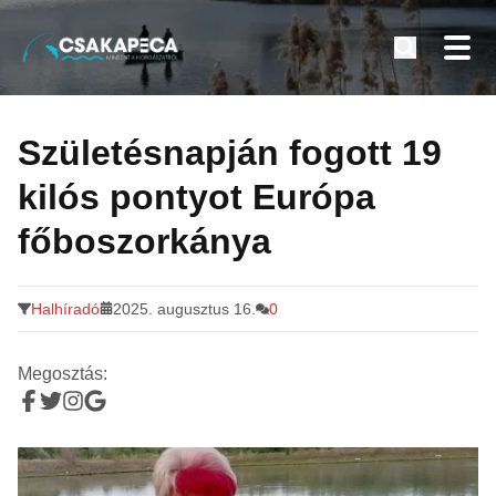
Minden a horgászatról
Tovább
a
Születésnapján fogott 19
tartalomra
kilós pontyot Európa
főboszorkánya
Halhíradó
2025. augusztus 16.
0
Megosztás: