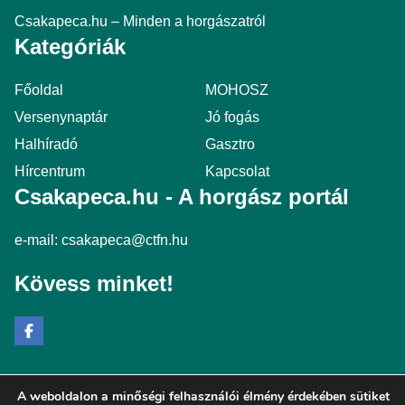
Csakapeca.hu – Minden a horgászatról
Kategóriák
Főoldal
MOHOSZ
Versenynaptár
Jó fogás
Halhíradó
Gasztro
Hírcentrum
Kapcsolat
Csakapeca.hu - A horgász portál
e-mail:
csakapeca@ctfn.hu
Kövess minket!
A weboldalon a minőségi felhasználói élmény érdekében sütiket