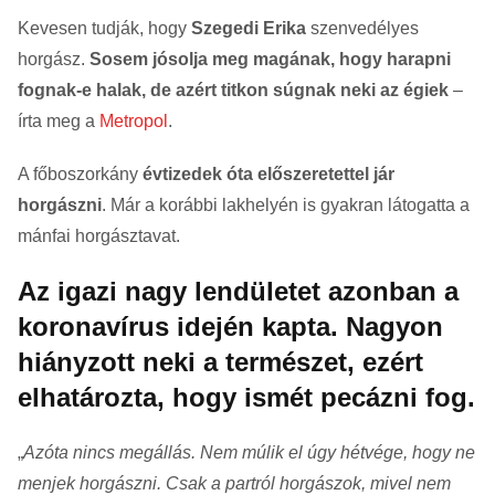
Kevesen tudják, hogy
Szegedi Erika
szenvedélyes
horgász.
Sosem jósolja meg magának, hogy harapni
fognak-e halak, de azért titkon súgnak neki az égiek
–
írta meg a
Metropol
.
A főboszorkány
évtizedek óta előszeretettel jár
horgászni
. Már a korábbi lakhelyén is gyakran látogatta a
mánfai horgásztavat.
Az igazi nagy lendületet azonban a
koronavírus idején kapta. Nagyon
hiányzott neki a természet, ezért
elhatározta, hogy ismét pecázni fog.
„
Azóta nincs megállás. Nem múlik el úgy hétvége, hogy ne
menjek horgászni. Csak a partról horgászok, mivel nem