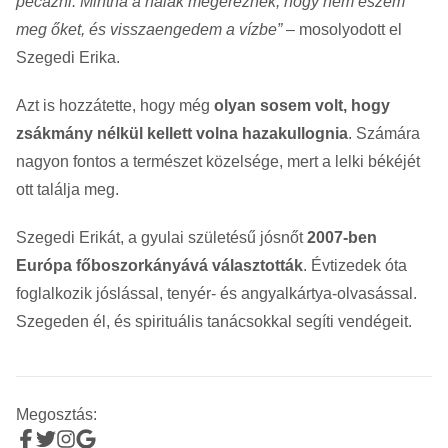
pecázni. Mintha a halak megéreznék, hogy nem eszem
meg őket, és visszaengedem a vízbe”
– mosolyodott el
Szegedi Erika.
Azt is hozzátette, hogy még
olyan sosem volt, hogy
zsákmány nélkül kellett volna hazakullognia
. Számára
nagyon fontos a természet közelsége, mert a lelki békéjét
ott találja meg.
Szegedi Erikát, a gyulai születésű jósnőt
2007-ben
Európa főboszorkányává választották
. Évtizedek óta
foglalkozik jóslással, tenyér- és angyalkártya-olvasással.
Szegeden él, és spirituális tanácsokkal segíti vendégeit.
Megosztás: