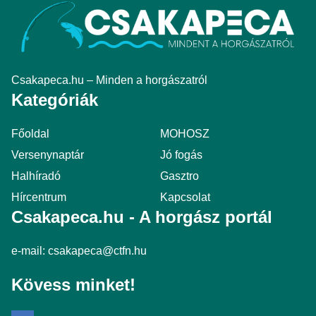
Csakapeca.hu – Minden a horgászatról
Kategóriák
Főoldal
MOHOSZ
Versenynaptár
Jó fogás
Halhíradó
Gasztro
Hírcentrum
Kapcsolat
Csakapeca.hu - A horgász portál
e-mail:
csakapeca@ctfn.hu
Kövess minket!