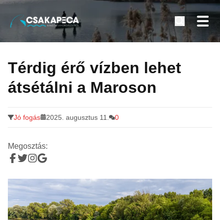
Minden a horgászatról
Tovább
a
Térdig érő vízben lehet
tartalomra
átsétálni a Maroson
Jó fogás
2025. augusztus 11.
0
Megosztás: