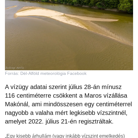
Forrás: Dél-Alföld meteorológia Facebook
A vízügy adatai szerint július 28-án mínusz
116 centiméterre csökkent a Maros vízállása
Makónál, ami mindösszesen egy centiméterrel
nagyobb a valaha mért legkisebb vízszintnél,
amelyet 2022. július 21-én regisztráltak.
„Egy kisebb árhullám (vagy inkább vízszint emelkedés)