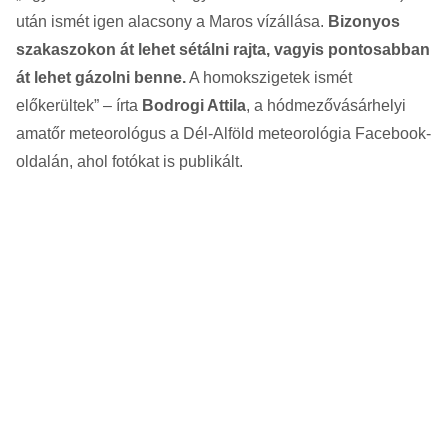
után ismét igen alacsony a Maros vízállása.
Bizonyos
szakaszokon át lehet sétálni rajta, vagyis pontosabban
át lehet gázolni benne.
A homokszigetek ismét
előkerültek” – írta
Bodrogi Attila
, a hódmezővásárhelyi
amatőr meteorológus a Dél-Alföld meteorológia Facebook-
oldalán, ahol fotókat is publikált.