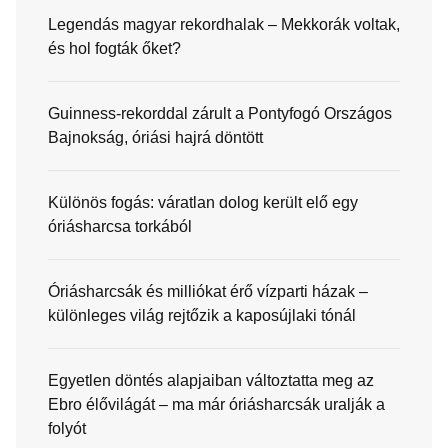
Legendás magyar rekordhalak – Mekkorák voltak,
és hol fogták őket?
Guinness-rekorddal zárult a Pontyfogó Országos
Bajnokság, óriási hajrá döntött
Különös fogás: váratlan dolog került elő egy
óriásharcsa torkából
Óriásharcsák és milliókat érő vízparti házak –
különleges világ rejtőzik a kaposújlaki tónál
Egyetlen döntés alapjaiban változtatta meg az
Ebro élővilágát – ma már óriásharcsák uralják a
folyót