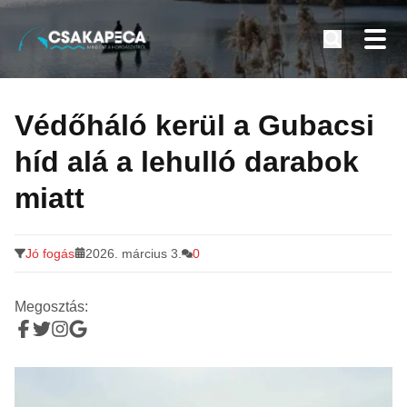
Minden a horgászatról
Tovább
a
Védőháló kerül a Gubacsi
tartalomra
híd alá a lehulló darabok
miatt
Jó fogás
2026. március 3.
0
Megosztás: