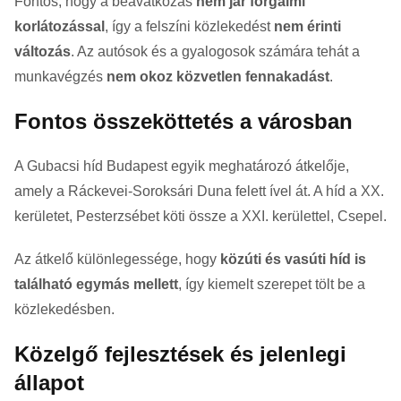
Fontos, hogy a beavatkozás
nem jár forgalmi
korlátozással
, így a felszíni közlekedést
nem érinti
változás
. Az autósok és a gyalogosok számára tehát a
munkavégzés
nem okoz közvetlen fennakadást
.
Fontos összeköttetés a városban
A Gubacsi híd Budapest egyik meghatározó átkelője,
amely a
Ráckevei-Soroksári Duna
felett ível át. A híd a XX.
kerületet,
Pesterzsébet
köti össze a XXI. kerülettel,
Csepel
.
Az átkelő különlegessége, hogy
közúti és vasúti híd is
található egymás mellett
, így kiemelt szerepet tölt be a
közlekedésben.
Közelgő fejlesztések és jelenlegi
állapot