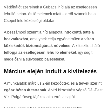
Védőhálót szerelnek a
Gubacsi híd
alá az esetlegesen
lehulló beton- és fémelemek miatt – erről számolt be a
Csepel Info
közösségi oldalán.
A beszámoló szerint a híd állapota
indokolttá tette a
beavatkozást
, amelynek célja egyértelműen
a vízen
közlekedők biztonságának növelése
. A kifeszített háló
felfogja az esetlegesen lehulló elemeket
, így segít
megelőzni a súlyosabb baleseteket.
Március elején indult a kivitelezés
A munkálatok március 2-án kezdődtek, és a tervek szerint
egész héten át tartanak
. A vízi biztosítást végző
Dél-Pesti
Vízi Polgárőrség
tájékoztatta erről a sajtót.