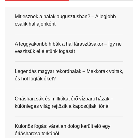
Mit esznek a halak augusztusban? – A legjobb
csalik halfajonként
A leggyakoribb hibák a hal fárasztásakor – Így ne
veszítsük el életünk fogását
Legendás magyar rekordhalak – Mekkorák voltak,
és hol fogták őket?
Óriásharcsák és milliókat érő vízparti házak –
különleges világ rejtőzik a kaposújlaki tónál
Különös fogás: váratlan dolog került elő egy
óriásharcsa torkából