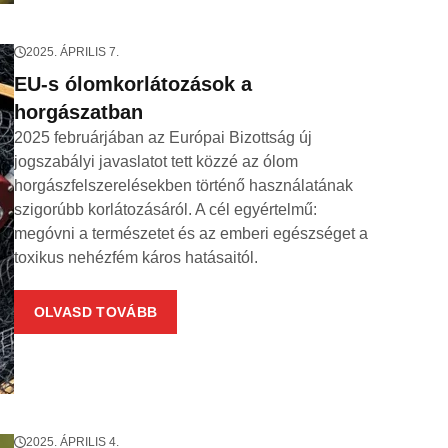
2025. ÁPRILIS 7.
EU-s ólomkorlátozások a
horgászatban
2025 februárjában az Európai Bizottság új
jogszabályi javaslatot tett közzé az ólom
horgászfelszerelésekben történő használatának
szigorúbb korlátozásáról. A cél egyértelmű:
megóvni a természetet és az emberi egészséget a
toxikus nehézfém káros hatásaitól.
OLVASD TOVÁBB
2025. ÁPRILIS 4.