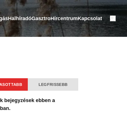
ogás
Halhíradó
Gasztro
Hírcentrum
Kapcsolat
ASOTTABB
LEGFRISSEBB
k bejegyzések ebben a
ában.