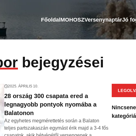
Főoldal
MOHOSZ
Versenynaptár
Jó f
bor
bejegyzései
2025. ÁPRILIS 10.
LEGOLV
28 ország 300 csapata ered a
legnagyobb pontyok nyomába a
Nincsene
Balatonon
kategóri
Az egyhetes megmérettetés során a Balaton
teljes partszakaszán egymást érik majd a 3-4 fős
csapatok, akik hétvégétől versengenek a