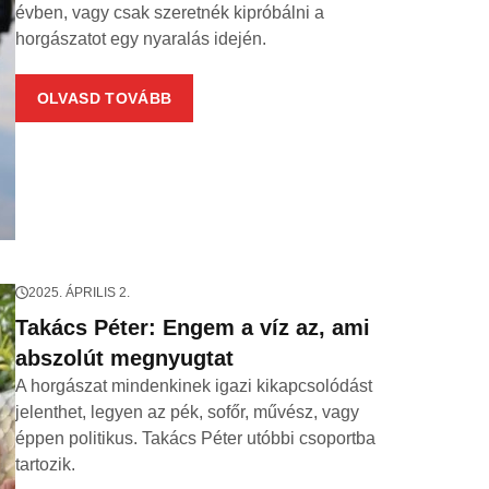
évben, vagy csak szeretnék kipróbálni a
horgászatot egy nyaralás idején.
OLVASD TOVÁBB
2025. ÁPRILIS 2.
Takács Péter: Engem a víz az, ami
abszolút megnyugtat
A horgászat mindenkinek igazi kikapcsolódást
jelenthet, legyen az pék, sofőr, művész, vagy
éppen politikus. Takács Péter utóbbi csoportba
tartozik.