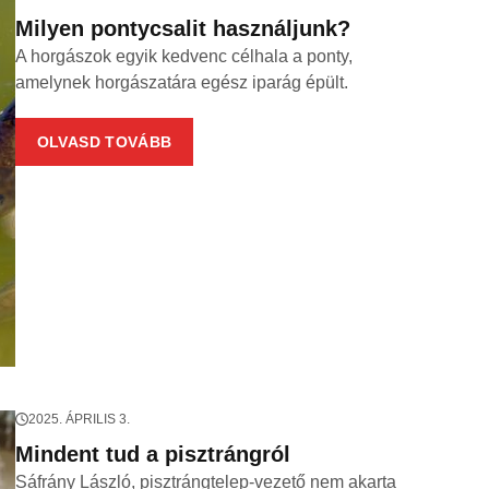
Milyen pontycsalit használjunk?
A horgászok egyik kedvenc célhala a ponty,
amelynek horgászatára egész iparág épült.
OLVASD TOVÁBB
2025. ÁPRILIS 3.
Mindent tud a pisztrángról
Sáfrány László, pisztrángtelep-vezető nem akarta