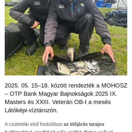
2025. 05. 15–18. között rendezték a MOHOSZ
– OTP Bank Magyar Bajnokságok 2025 IX.
Masters és XXIII. Veterán OB-t a mesés
Látóképi-víztározón.
A csütörtöki első fordulóban
az időjárás tarajos