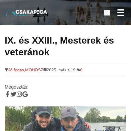
Minden a horgászatról
Tovább
a
IX. és XXIII., Mesterek és
tartalomra
veteránok
Jó fogás
,
MOHOSZ
2025. május 19.
0
Megosztás: