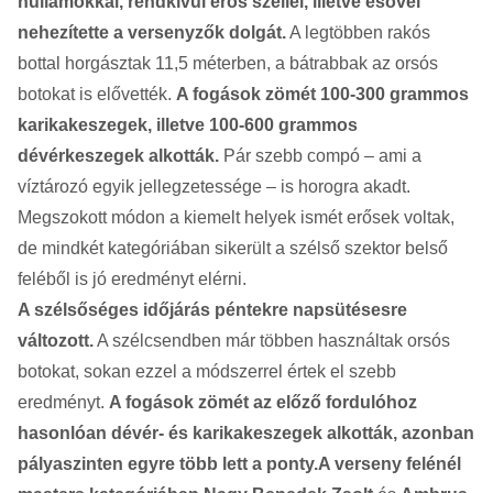
hullámokkal, rendkívül erős széllel, illetve esővel
nehezítette a versenyzők dolgát.
A legtöbben rakós
bottal horgásztak 11,5 méterben, a bátrabbak az orsós
botokat is elővették.
A fogások zömét 100-300 grammos
karikakeszegek, illetve 100-600 grammos
dévérkeszegek alkották.
Pár szebb compó – ami a
víztározó egyik jellegzetessége – is horogra akadt.
Megszokott módon a kiemelt helyek ismét erősek voltak,
de mindkét kategóriában sikerült a szélső szektor belső
feléből is jó eredményt elérni.
A szélsőséges időjárás péntekre napsütésesre
változott.
A szélcsendben már többen használtak orsós
botokat, sokan ezzel a módszerrel értek el szebb
eredményt.
A fogások zömét az előző fordulóhoz
hasonlóan dévér- és karikakeszegek alkották, azonban
pályaszinten egyre több lett a ponty.
A verseny felénél