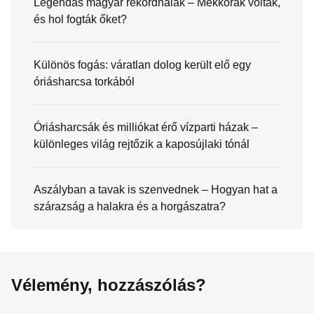
Legendás magyar rekordhalak – Mekkorák voltak,
és hol fogták őket?
Különös fogás: váratlan dolog került elő egy
óriásharcsa torkából
Óriásharcsák és milliókat érő vízparti házak –
különleges világ rejtőzik a kaposújlaki tónál
Aszályban a tavak is szenvednek – Hogyan hat a
szárazság a halakra és a horgászatra?
Vélemény, hozzászólás?