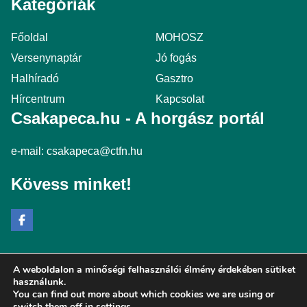
Kategóriák
Főoldal
MOHOSZ
Versenynaptár
Jó fogás
Halhíradó
Gasztro
Hírcentrum
Kapcsolat
Csakapeca.hu - A horgász portál
e-mail:
csakapeca@ctfn.hu
Kövess minket!
A weboldalon a minőségi felhasználói élmény érdekében sütiket
Copyright © 2024 csakapeca.hu. Minden jog fenntartva.
használunk.
You can find out more about which cookies we are using or
Általános Szerződési Feltételek
switch them off in
settings
.