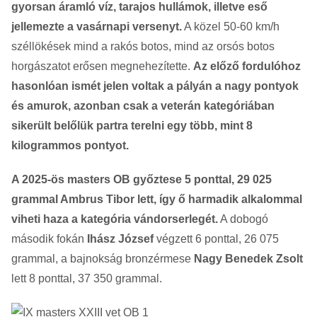
gyorsan áramló víz, tarajos hullámok, illetve eső
jellemezte a vasárnapi versenyt.
A közel 50-60 km/h
széllökések mind a rakós botos, mind az orsós botos
horgászatot erősen megnehezítette.
Az előző fordulóhoz
hasonlóan ismét jelen voltak a pályán a nagy pontyok
és amurok, azonban csak a veterán kategóriában
sikerült belőlük partra terelni egy több, mint 8
kilogrammos pontyot.
A 2025-ös masters OB győztese 5 ponttal, 29 025
grammal Ambrus Tibor lett, így ő harmadik alkalommal
viheti haza a kategória vándorserlegét.
A dobogó
második fokán
Ihász József
végzett 6 ponttal, 26 075
grammal, a bajnokság bronzérmese
Nagy Benedek Zsolt
lett 8 ponttal, 37 350 grammal.