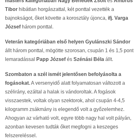
masters kategóriában Nagy Benedek Zsolt
és
Ambrus
Tibor
hibátlan horgászattal, két ponttal vezették a
bajnokságot, őket követte a korosztály újonca,
ifj. Varga
József
három ponttal.
Veterán kategóriában első helyen Gyulánszki Sándor
állt három ponttal, mögötte szorosan, csupán 1 és 1,5 pont
lemaradással
Papp József
és
Szénási Béla
állt.
Szombaton a szél ismét jelentősen befolyásolta a
fogásokat.
A versenyidő alatt folyamatosan változott a
szélirány, ezáltal a halak is vándoroltak. A fogások
visszaestek, voltak olyan szektorok, ahol csupán 4-4,5
kilogramm zsákmány is elegendő volt a győzelemhez.
Ahogyan az várható volt, egyre több nagy hal volt pályán,
azonban kevesen tudták őket megfogni a keszeges
felszereléssel.