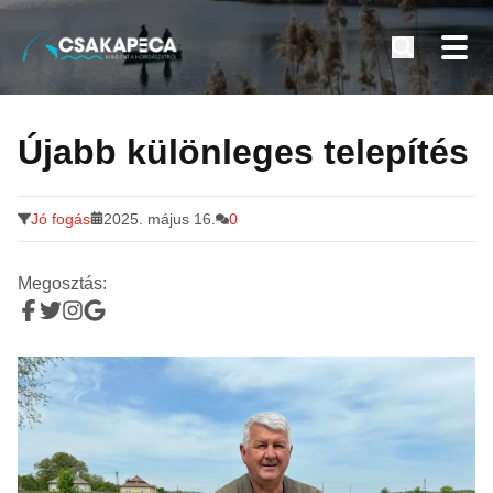
Minden a horgászatról
Tovább
a
Újabb különleges telepítés
tartalomra
Jó fogás
2025. május 16.
0
Megosztás: