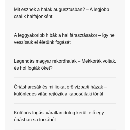
Mit esznek a halak augusztusban? – A legjobb
csalik halfajonként
A leggyakoribb hibák a hal fárasztásakor – Így ne
veszítsük el életünk fogását
Legendás magyar rekordhalak – Mekkorák voltak,
és hol fogták őket?
Óriásharcsák és milliókat érő vízparti házak –
különleges világ rejtőzik a kaposújlaki tónál
Különös fogás: váratlan dolog került elő egy
óriásharcsa torkából