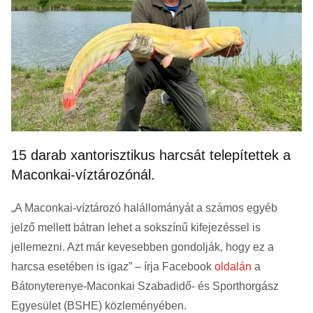
15 darab xantorisztikus harcsát telepítettek a
Maconkai-víztározónál.
„A Maconkai-víztározó halállományát a számos egyéb
jelző mellett bátran lehet a sokszínű kifejezéssel is
jellemezni. Azt már kevesebben gondolják, hogy ez a
harcsa esetében is igaz” – írja Facebook
oldalán
a
Bátonyterenye-Maconkai Szabadidő- és Sporthorgász
Egyesület (BSHE) közleményében.