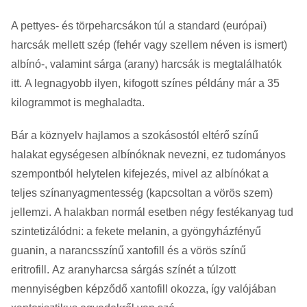
A pettyes- és törpeharcsákon túl a standard (európai)
harcsák mellett szép (fehér vagy szellem néven is ismert)
albínó-, valamint sárga (arany) harcsák is megtalálhatók
itt. A legnagyobb ilyen, kifogott színes példány már a 35
kilogrammot is meghaladta.
Bár a köznyelv hajlamos a szokásostól eltérő színű
halakat egységesen albínóknak nevezni, ez tudományos
szempontból helytelen kifejezés, mivel az albínókat a
teljes színanyagmentesség (kapcsoltan a vörös szem)
jellemzi. A halakban normál esetben négy festékanyag tud
szintetizálódni: a fekete melanin, a gyöngyházfényű
guanin, a narancsszínű xantofill és a vörös színű
eritrofill. Az aranyharcsa sárgás színét a túlzott
mennyiségben képződő xantofill okozza, így valójában