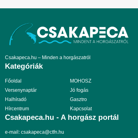
Csakapeca.hu – Minden a horgászatról
Kategóriák
Főoldal
MOHOSZ
Versenynaptár
Jó fogás
Halhíradó
Gasztro
Hírcentrum
Kapcsolat
Csakapeca.hu - A horgász portál
e-mail:
csakapeca@ctfn.hu