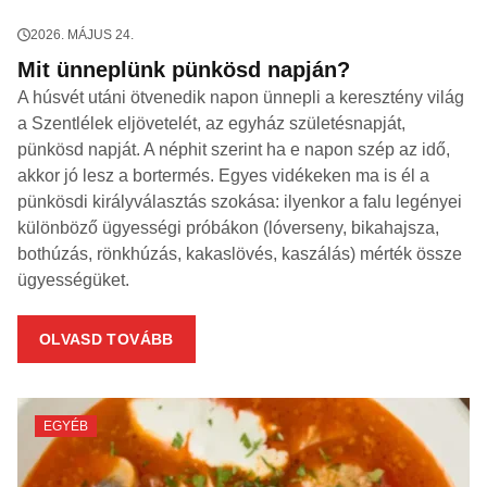
2026. MÁJUS 24.
Mit ünneplünk pünkösd napján?
A húsvét utáni ötvenedik napon ünnepli a keresztény világ
a Szentlélek eljövetelét, az egyház születésnapját,
pünkösd napját. A néphit szerint ha e napon szép az idő,
akkor jó lesz a bortermés. Egyes vidékeken ma is él a
pünkösdi királyválasztás szokása: ilyenkor a falu legényei
különböző ügyességi próbákon (lóverseny, bikahajsza,
bothúzás, rönkhúzás, kakaslövés, kaszálás) mérték össze
ügyességüket.
OLVASD TOVÁBB
EGYÉB