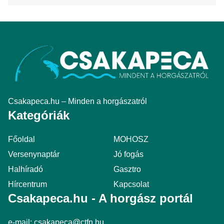
Csakapeca.hu – Minden a horgászatról
Kategóriák
Főoldal
MOHOSZ
Versenynaptár
Jó fogás
Halhíradó
Gasztro
Hírcentrum
Kapcsolat
Csakapeca.hu - A horgász portál
e-mail:
csakapeca@ctfn.hu