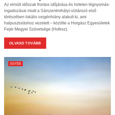
Az elmúlt időszak frontos időjárása és hirtelen légnyomás-
ingadozásai miatt a Sárszentmihályi-víztározó első
tórészében lokális oxigénhiány alakult ki, ami
halpusztuláshoz vezetett – közölte a Horgász Egyesületek
Fejér Megyei Szövetsége (Hofesz).
OLVASD TOVÁBB
EGYÉB