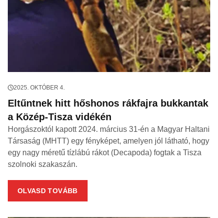
2025. OKTÓBER 4.
Eltűntnek hitt hőshonos rákfajra bukkantak
a Közép-Tisza vidékén
Horgászoktól kapott 2024. március 31-én a Magyar Haltani
Társaság (MHTT) egy fényképet, amelyen jól látható, hogy
egy nagy méretű tízlábú rákot (Decapoda) fogtak a Tisza
szolnoki szakaszán.
OLVASD TOVÁBB