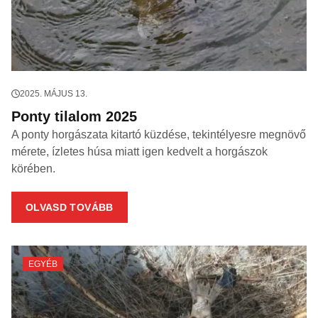
2025. MÁJUS 13.
Ponty tilalom 2025
A ponty horgászata kitartó küzdése, tekintélyesre megnövő
mérete, ízletes húsa miatt igen kedvelt a horgászok
körében.
OLVASD TOVÁBB
EGYÉB