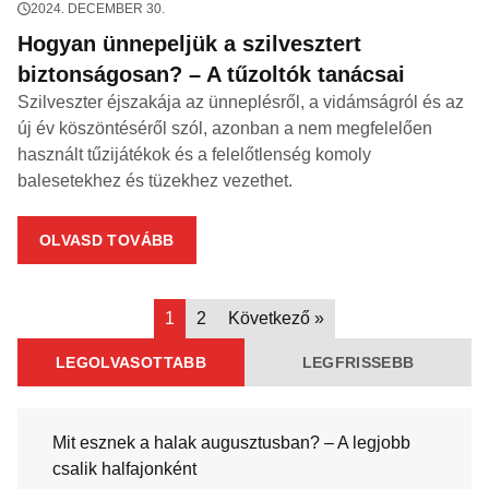
2024. DECEMBER 30.
Hogyan ünnepeljük a szilvesztert
biztonságosan? – A tűzoltók tanácsai
Szilveszter éjszakája az ünneplésről, a vidámságról és az
új év köszöntéséről szól, azonban a nem megfelelően
használt tűzijátékok és a felelőtlenség komoly
balesetekhez és tüzekhez vezethet.
OLVASD TOVÁBB
1
2
Következő »
LEGOLVASOTTABB
LEGFRISSEBB
Mit esznek a halak augusztusban? – A legjobb
csalik halfajonként