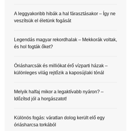
A leggyakoribb hibák a hal fárasztásakor – Így ne
veszítsük el életünk fogását
Legendás magyar rekordhalak – Mekkorák voltak,
és hol fogták őket?
Óriásharcsák és milliókat érő vízparti házak –
különleges világ rejtőzik a kaposújlaki tónál
Melyik halfaj mikor a legaktívabb nyáron? –
Időzítsd jól a horgászatot!
Különös fogás: váratlan dolog került elő egy
óriásharcsa torkából