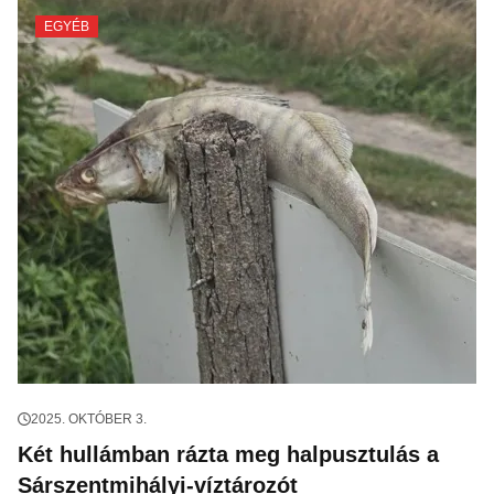
EGYÉB
2025. OKTÓBER 3.
Két hullámban rázta meg halpusztulás a
Sárszentmihályi-víztározót