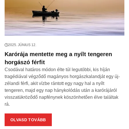
2025. JÚNIUS 12.
Karórája mentette meg a nyílt tengeren
horgászó férfit
Csodával határos módon élte túl legutóbbi, kis híján
tragédiával végződő magányos horgászkalandját egy új-
zélandi férfi, akit vízbe rántott egy nagy hal a nyílt
tengeren, majd egy nap hánykolódás után a karórájáról
visszatükröződő napfénynek köszönhetően élve találtak
rá.
OLVASD TOVÁBB