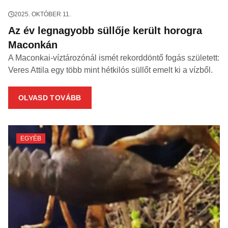
2025. OKTÓBER 11.
Az év legnagyobb süllője került horogra
Maconkán
A Maconkai-víztározónál ismét rekorddöntő fogás született:
Veres Attila egy több mint hétkilós süllőt emelt ki a vízből.
OLVASD TOVÁBB
EGYÉB