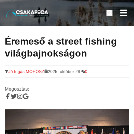
Minden a horgászatról
Tovább
a
Éremeső a street fishing
tartalomra
világbajnokságon
Jó fogás
,
MOHOSZ
2025. október 28.
0
Megosztás: