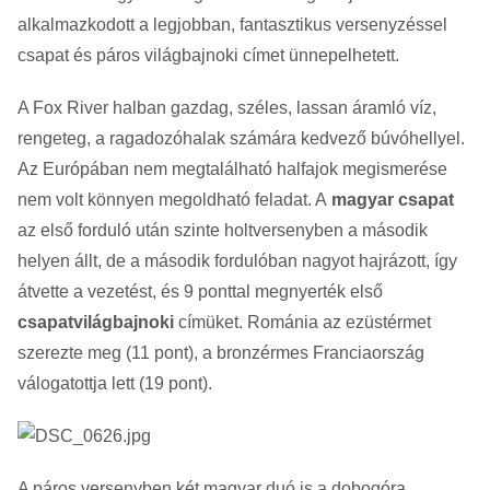
alkalmazkodott a legjobban, fantasztikus versenyzéssel
csapat és páros világbajnoki címet ünnepelhetett.
A Fox River halban gazdag, széles, lassan áramló víz,
rengeteg, a ragadozóhalak számára kedvező búvóhellyel.
Az Európában nem megtalálható halfajok megismerése
nem volt könnyen megoldható feladat. A
magyar csapat
az első forduló után szinte holtversenyben a második
helyen állt, de a második fordulóban nagyot hajrázott, így
átvette a vezetést, és 9 ponttal megnyerték első
csapatvilágbajnoki
címüket. Románia az ezüstérmet
szerezte meg (11 pont), a bronzérmes Franciaország
válogatottja lett (19 pont).
A páros versenyben két magyar duó is a dobogóra