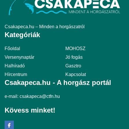
Csakapeca.hu – Minden a horgászatról
Kategóriák
Főoldal
MOHOSZ
Versenynaptár
Jó fogás
Halhíradó
Gasztro
Hírcentrum
Kapcsolat
Csakapeca.hu - A horgász portál
e-mail:
csakapeca@ctfn.hu
Kövess minket!