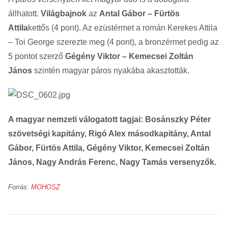
állhatott.
Világbajnok
az
Antal Gábor – Fürtös
Attila
kettős (4 pont). Az ezüstérmet a román Kerekes Attila
– Toi George szerezte meg (4 pont), a bronzérmet pedig az
5 pontot szerző
Gégény Viktor – Kemecsei Zoltán
János
szintén magyar páros nyakába akasztották.
A magyar nemzeti válogatott tagjai: Bosánszky Péter
szövetségi kapitány, Rigó Alex másodkapitány, Antal
Gábor, Fürtös Attila, Gégény Viktor, Kemecsei Zoltán
János, Nagy András Ferenc, Nagy Tamás versenyzők.
Forrás:
MOHOSZ