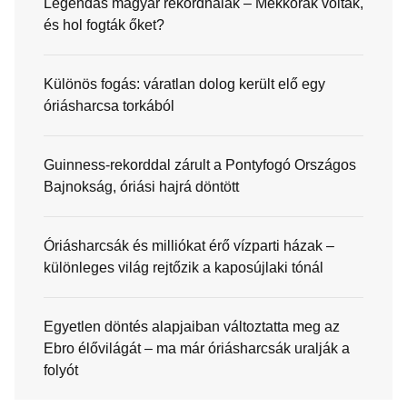
Legendás magyar rekordhalak – Mekkorák voltak,
és hol fogták őket?
Különös fogás: váratlan dolog került elő egy
óriásharcsa torkából
Guinness-rekorddal zárult a Pontyfogó Országos
Bajnokság, óriási hajrá döntött
Óriásharcsák és milliókat érő vízparti házak –
különleges világ rejtőzik a kaposújlaki tónál
Egyetlen döntés alapjaiban változtatta meg az
Ebro élővilágát – ma már óriásharcsák uralják a
folyót