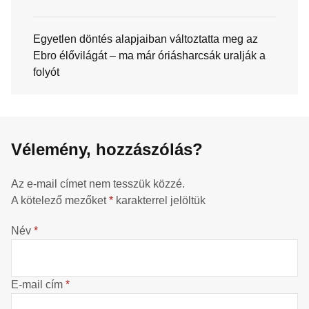
Egyetlen döntés alapjaiban változtatta meg az
Ebro élővilágát – ma már óriásharcsák uralják a
folyót
Vélemény, hozzászólás?
Az e-mail címet nem tesszük közzé.
A kötelező mezőket
*
karakterrel jelöltük
Név
*
E-mail cím
*