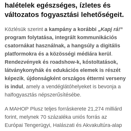
halételek egészséges, ízletes és
változatos fogyasztási lehetőségeit.
Közlésük szerint
a kampány a korábbi „
Kapj rá!
”
program folytatása, integrált kommunikációs
csatornákat használnak, a hangsúly a digitális
platformokra és a közösségi médiára kerül
.
Rendezvények és roadshow-k, kóstoltatások,
látványkonyhák és edukációs elemek is részét
képezik
,
újdonságként országos éttermi verseny
is indul
, amely a vendéglátóhelyeket is bevonja a
halfogyasztás népszerűsítésébe.
A MAHOP Plusz teljes forráskerete 21,274 milliárd
forint, melynek 70 százaléka uniós forrás az
Európai Tengerügyi, Halászati és Akvakultúra-alap