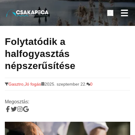
Minden a horgászatról
Tovább
a
Folytatódik a
tartalomra
halfogyasztás
népszerűsítése
Gasztro
,
Jó fogás
2025. szeptember 22.
0
Megosztás: