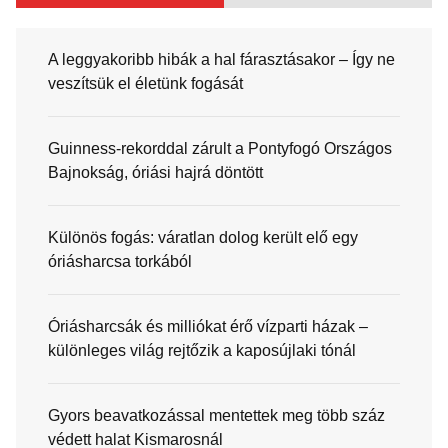
A leggyakoribb hibák a hal fárasztásakor – Így ne
veszítsük el életünk fogását
Guinness-rekorddal zárult a Pontyfogó Országos
Bajnokság, óriási hajrá döntött
Különös fogás: váratlan dolog került elő egy
óriásharcsa torkából
Óriásharcsák és milliókat érő vízparti házak –
különleges világ rejtőzik a kaposújlaki tónál
Gyors beavatkozással mentettek meg több száz
védett halat Kismarosnál