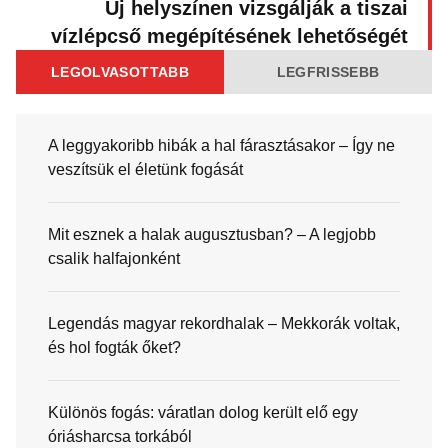
Új helyszínen vizsgálják a tiszai
vízlépcső megépítésének lehetőségét
LEGOLVASOTTABB
LEGFRISSEBB
A leggyakoribb hibák a hal fárasztásakor – Így ne
veszítsük el életünk fogását
Mit esznek a halak augusztusban? – A legjobb
csalik halfajonként
Legendás magyar rekordhalak – Mekkorák voltak,
és hol fogták őket?
Különös fogás: váratlan dolog került elő egy
óriásharcsa torkából