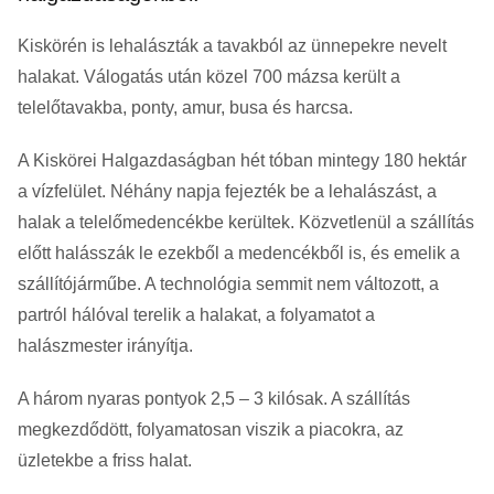
Kiskörén is lehalászták a tavakból az ünnepekre nevelt
halakat. Válogatás után közel 700 mázsa került a
telelőtavakba, ponty, amur, busa és harcsa.
A Kiskörei Halgazdaságban hét tóban mintegy 180 hektár
a vízfelület. Néhány napja fejezték be a lehalászást, a
halak a telelőmedencékbe kerültek. Közvetlenül a szállítás
előtt halásszák le ezekből a medencékből is, és emelik a
szállítójárműbe. A technológia semmit nem változott, a
partról hálóval terelik a halakat, a folyamatot a
halászmester irányítja.
A három nyaras pontyok 2,5 – 3 kilósak. A szállítás
megkezdődött, folyamatosan viszik a piacokra, az
üzletekbe a friss halat.