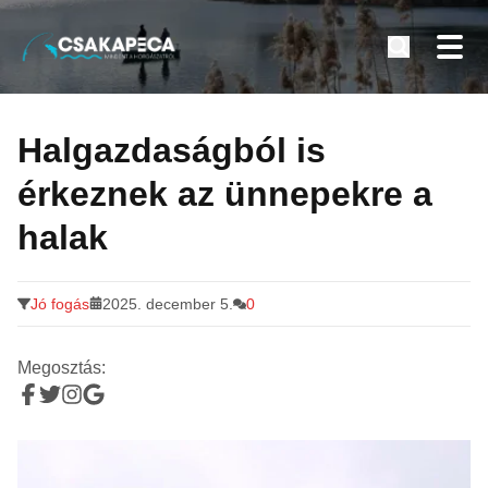
Minden a horgászatról
Tovább
a
Halgazdaságból is
tartalomra
érkeznek az ünnepekre a
halak
Jó fogás
2025. december 5.
0
Megosztás: