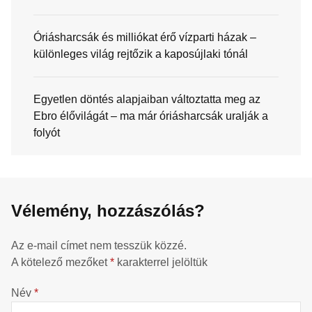
Óriásharcsák és milliókat érő vízparti házak –
különleges világ rejtőzik a kaposújlaki tónál
Egyetlen döntés alapjaiban változtatta meg az
Ebro élővilágát – ma már óriásharcsák uralják a
folyót
Vélemény, hozzászólás?
Az e-mail címet nem tesszük közzé.
A kötelező mezőket
*
karakterrel jelöltük
Név
*