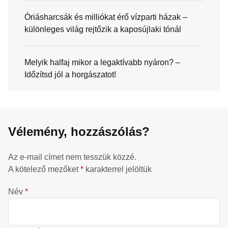
Óriásharcsák és milliókat érő vízparti házak –
különleges világ rejtőzik a kaposújlaki tónál
Melyik halfaj mikor a legaktívabb nyáron? –
Időzítsd jól a horgászatot!
Vélemény, hozzászólás?
Az e-mail címet nem tesszük közzé.
A kötelező mezőket
*
karakterrel jelöltük
Név
*