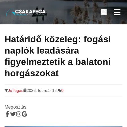
Minden a horgászatról
Tovább
a
Határidő közeleg: fogási
tartalomra
naplók leadására
figyelmeztetik a balatoni
horgászokat
Jó fogás
2026. február 18.
0
Megosztás: