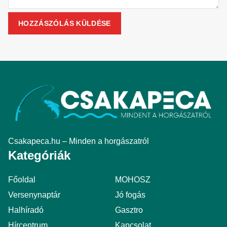
Csakapeca.hu – Minden a horgászatról
Kategóriák
Főoldal
MOHOSZ
Versenynaptár
Jó fogás
Halhíradó
Gasztro
Hírcentrum
Kapcsolat