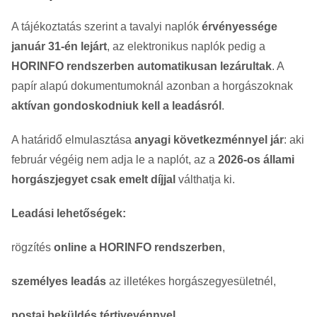
A tájékoztatás szerint a tavalyi naplók
érvényessége
január 31-én lejárt
, az elektronikus naplók pedig a
HORINFO rendszerben automatikusan lezárultak
. A
papír alapú dokumentumoknál azonban a horgászoknak
aktívan gondoskodniuk kell a leadásról
.
A határidő elmulasztása
anyagi következménnyel jár
: aki
február végéig nem adja le a naplót, az a
2026-os állami
horgászjegyet csak emelt díjjal
válthatja ki.
Leadási lehetőségek:
rögzítés
online a HORINFO rendszerben
,
személyes leadás
az illetékes horgászegyesületnél,
postai beküldés tértivevénnyel
.