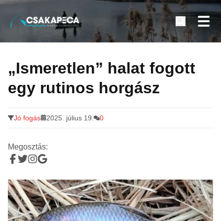
Minden a horgászatról
Tovább
a
„Ismeretlen” halat fogott
tartalomra
egy rutinos horgász
Jó fogás
2025. július 19.
0
Megosztás: