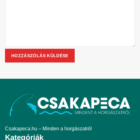
Csakapeca.hu – Minden a horgászatról
Kategóriák