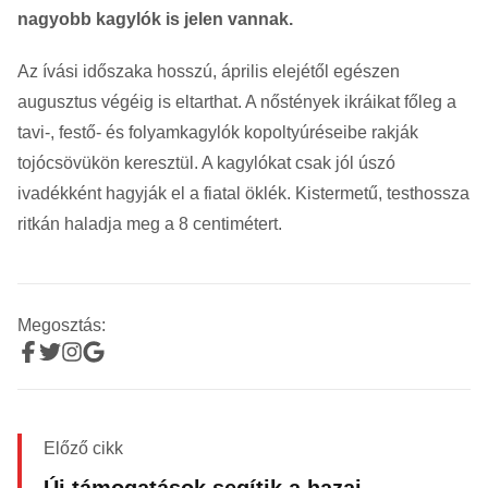
nagyobb kagylók is jelen vannak.
Az ívási időszaka hosszú, április elejétől egészen
augusztus végéig is eltarthat. A nőstények ikráikat főleg a
tavi-, festő- és folyamkagylók kopoltyúréseibe rakják
tojócsövükön keresztül. A kagylókat csak jól úszó
ivadékként hagyják el a fiatal öklék. Kistermetű, testhossza
ritkán haladja meg a 8 centimétert.
Megosztás:
Előző cikk