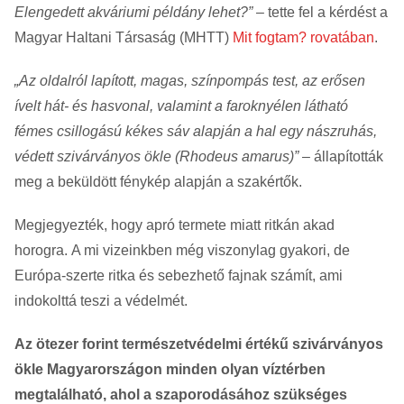
Elengedett akváriumi példány lehet?”
– tette fel a kérdést a
Magyar Haltani Társaság (MHTT)
Mit fogtam? rovatában
.
„Az oldalról lapított, magas, színpompás test, az erősen
ívelt hát- és hasvonal, valamint a faroknyélen látható
fémes csillogású kékes sáv alapján a hal egy nászruhás,
védett szivárványos ökle (Rhodeus amarus)”
– állapították
meg a beküldött fénykép alapján a szakértők.
Megjegyezték, hogy apró termete miatt ritkán akad
horogra. A mi vizeinkben még viszonylag gyakori, de
Európa-szerte ritka és sebezhető fajnak számít, ami
indokolttá teszi a védelmét.
Az ötezer forint természetvédelmi értékű szivárványos
ökle Magyarországon minden olyan víztérben
megtalálható, ahol a szaporodásához szükséges