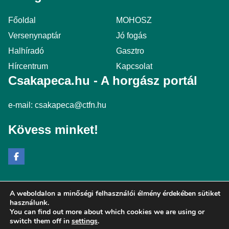
Főoldal
MOHOSZ
Versenynaptár
Jó fogás
Halhíradó
Gasztro
Hírcentrum
Kapcsolat
Csakapeca.hu - A horgász portál
e-mail:
csakapeca@ctfn.hu
Kövess minket!
A weboldalon a minőségi felhasználói élmény érdekében sütiket
Copyright © 2024 csakapeca.hu. Minden jog fenntartva.
használunk.
You can find out more about which cookies we are using or
Általános Szerződési Feltételek
switch them off in
settings
.
Adatkezelési Nyilatkozat