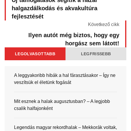
Új támogatások segítik a hazai
halgazdálkodás és akvakultúra
fejlesztését
Következő cikk
Ilyen autót még biztos, hogy egy
horgász sem látott!
LEGOLVASOTTABB
LEGFRISSEBB
A leggyakoribb hibák a hal fárasztásakor – Így ne
veszítsük el életünk fogását
Mit esznek a halak augusztusban? – A legjobb
csalik halfajonként
Legendás magyar rekordhalak – Mekkorák voltak,