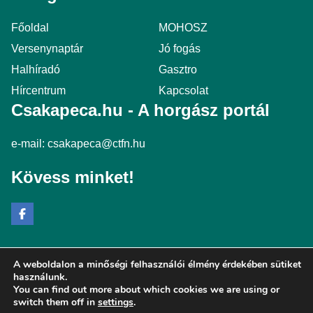
Főoldal
MOHOSZ
Versenynaptár
Jó fogás
Halhíradó
Gasztro
Hírcentrum
Kapcsolat
Csakapeca.hu - A horgász portál
e-mail:
csakapeca@ctfn.hu
Kövess minket!
A weboldalon a minőségi felhasználói élmény érdekében sütiket
Copyright © 2024 csakapeca.hu. Minden jog fenntartva.
használunk.
You can find out more about which cookies we are using or
Általános Szerződési Feltételek
switch them off in
settings
.
Adatkezelési Nyilatkozat