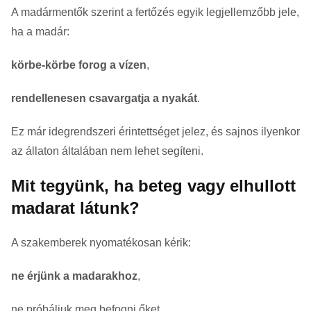
A madármentők szerint a fertőzés egyik legjellemzőbb jele,
ha a madár:
körbe-körbe forog a vízen
,
rendellenesen csavargatja a nyakát
.
Ez már idegrendszeri érintettséget jelez, és sajnos ilyenkor
az állaton általában nem lehet segíteni.
Mit tegyünk, ha beteg vagy elhullott
madarat látunk?
A szakemberek nyomatékosan kérik:
ne érjünk a madarakhoz
,
ne próbáljuk meg befogni őket,