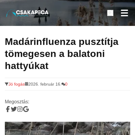
Minden a horgászatról
Tovább
a
Madárinfluenza pusztítja
tartalomra
tömegesen a balatoni
hattyúkat
Jó fogás
2026. február 16.
0
Megosztás: