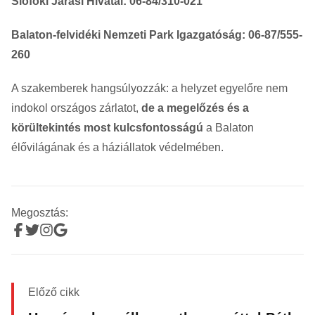
Siófoki Járási Hivatal: 06-84/310-021
Balaton-felvidéki Nemzeti Park Igazgatóság
: 06-87/555-
260
A szakemberek hangsúlyozzák: a helyzet egyelőre nem
indokol országos zárlatot,
de a megelőzés és a
körültekintés most kulcsfontosságú
a Balaton
élővilágának és a háziállatok védelmében.
Megosztás:
Előző cikk