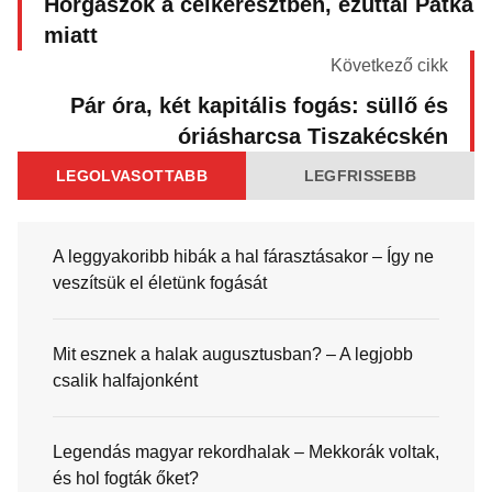
Horgászok a célkeresztben, ezúttal Pátka
miatt
Következő cikk
Pár óra, két kapitális fogás: süllő és
óriásharcsa Tiszakécskén
LEGOLVASOTTABB
LEGFRISSEBB
A leggyakoribb hibák a hal fárasztásakor – Így ne
veszítsük el életünk fogását
Mit esznek a halak augusztusban? – A legjobb
csalik halfajonként
Legendás magyar rekordhalak – Mekkorák voltak,
és hol fogták őket?