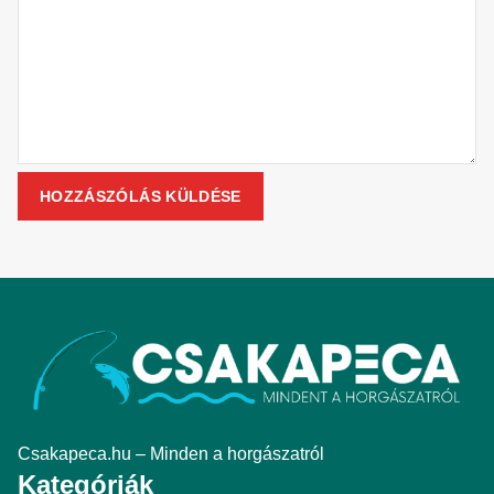
Csakapeca.hu – Minden a horgászatról
Kategóriák