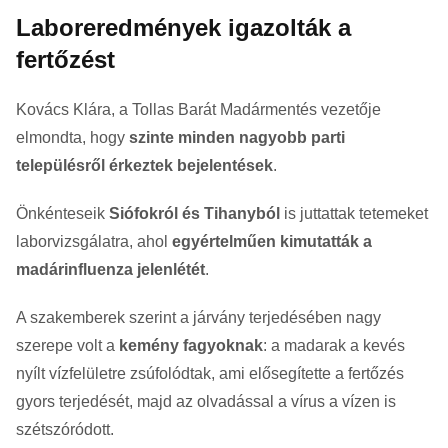
Laboreredmények igazolták a
fertőzést
Kovács Klára, a Tollas Barát Madármentés vezetője
elmondta, hogy
szinte minden nagyobb parti
településről érkeztek bejelentések
.
Önkénteseik
Siófokról és Tihanyból
is juttattak tetemeket
laborvizsgálatra, ahol
egyértelműen kimutatták a
madárinfluenza jelenlétét
.
A szakemberek szerint a járvány terjedésében nagy
szerepe volt a
kemény fagyoknak
: a madarak a kevés
nyílt vízfelületre zsúfolódtak, ami elősegítette a fertőzés
gyors terjedését, majd az olvadással a vírus a vízen is
szétszóródott.