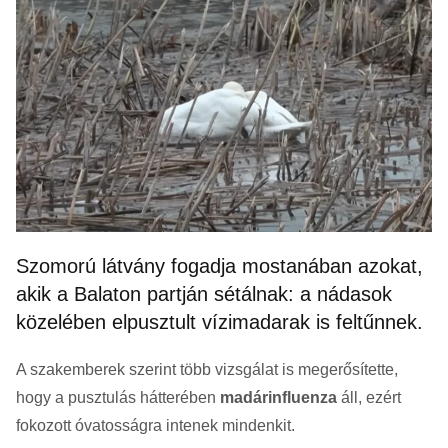
Szomorú látvány fogadja mostanában azokat,
akik a Balaton partján sétálnak: a nádasok
közelében elpusztult vízimadarak is feltűnnek.
A szakemberek szerint több vizsgálat is megerősítette,
hogy a pusztulás hátterében
madárinfluenza
áll, ezért
fokozott óvatosságra intenek mindenkit.