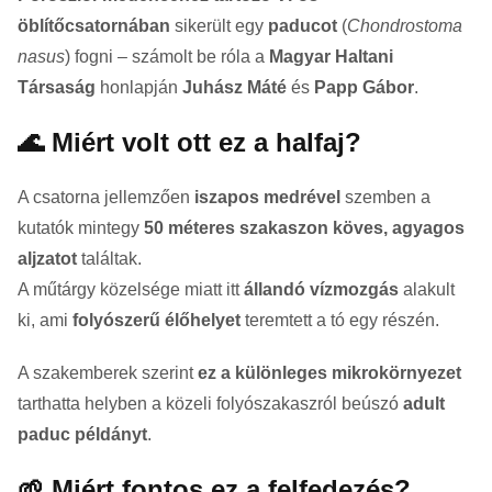
öblítőcsatornában
sikerült egy
paducot
(
Chondrostoma
nasus
) fogni – számolt be róla a
Magyar Haltani
Társaság
honlapján
Juhász Máté
és
Papp Gábor
.
🌊 Miért volt ott ez a halfaj?
A csatorna jellemzően
iszapos medrével
szemben a
kutatók mintegy
50 méteres szakaszon köves, agyagos
aljzatot
találtak.
A műtárgy közelsége miatt itt
állandó vízmozgás
alakult
ki, ami
folyószerű élőhelyet
teremtett a tó egy részén.
A szakemberek szerint
ez a különleges mikrokörnyezet
tarthatta helyben a közeli folyószakaszról beúszó
adult
paduc példányt
.
🌱 Miért fontos ez a felfedezés?