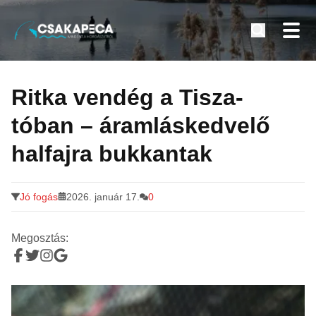
Minden a horgászatról
Tovább
a
Ritka vendég a Tisza-
tartalomra
tóban – áramláskedvelő
halfajra bukkantak
Jó fogás
2026. január 17.
0
Megosztás: