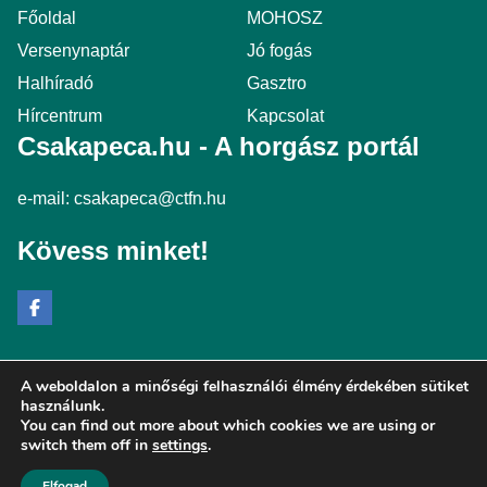
Főoldal
MOHOSZ
Versenynaptár
Jó fogás
Halhíradó
Gasztro
Hírcentrum
Kapcsolat
Csakapeca.hu - A horgász portál
e-mail:
csakapeca@ctfn.hu
Kövess minket!
A weboldalon a minőségi felhasználói élmény érdekében sütiket
Copyright © 2024 csakapeca.hu. Minden jog fenntartva.
használunk.
You can find out more about which cookies we are using or
Általános Szerződési Feltételek
switch them off in
settings
.
Adatkezelési Nyilatkozat
Moderálási elvek
Elfogad