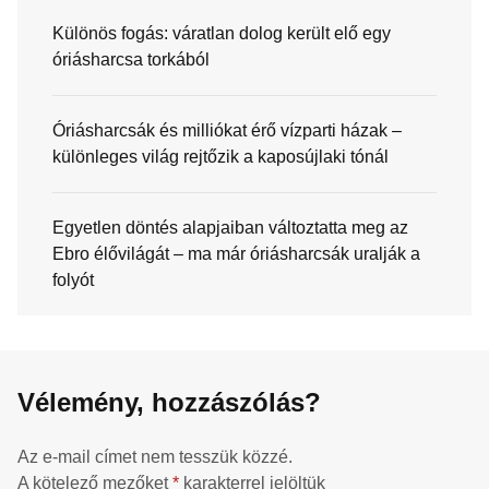
Különös fogás: váratlan dolog került elő egy
óriásharcsa torkából
Óriásharcsák és milliókat érő vízparti házak –
különleges világ rejtőzik a kaposújlaki tónál
Egyetlen döntés alapjaiban változtatta meg az
Ebro élővilágát – ma már óriásharcsák uralják a
folyót
Vélemény, hozzászólás?
Az e-mail címet nem tesszük közzé.
A kötelező mezőket
*
karakterrel jelöltük