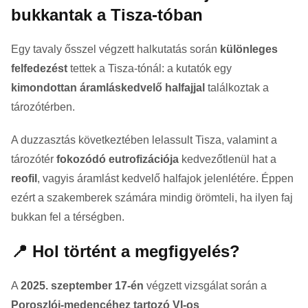
bukkantak a Tisza-tóban
Egy tavaly ősszel végzett halkutatás során
különleges
felfedezést
tettek a Tisza-tónál: a kutatók egy
kimondottan áramláskedvelő halfajjal
találkoztak a
tározótérben.
A duzzasztás következtében lelassult Tisza, valamint a
tározótér
fokozódó eutrofizációja
kedvezőtlenül hat a
reofil
, vagyis áramlást kedvelő halfajok jelenlétére. Éppen
ezért a szakemberek számára mindig örömteli, ha ilyen faj
bukkan fel a térségben.
📍 Hol történt a megfigyelés?
A
2025. szeptember 17-én
végzett vizsgálat során a
Poroszlói-medencéhez tartozó VI-os