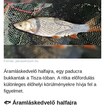
Forrás: pecaverzum.hu
Áramláskedvelő halfajra, egy paducra
bukkantak a Tisza-tóban. A ritka előfordulás
különleges élőhelyi körülményekre hívja fel a
figyelmet.
🐟 Áramláskedvelő halfajra