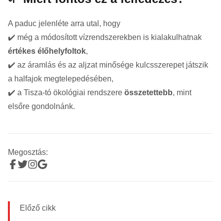
A paduc jelenléte arra utal, hogy
✔️ még a módosított vízrendszerekben is kialakulhatnak
értékes élőhelyfoltok
,
✔️ az áramlás és az aljzat minősége kulcsszerepet játszik
a halfajok megtelepedésében,
✔️ a Tisza-tó ökológiai rendszere
összetettebb
, mint
elsőre gondolnánk.
Megosztás:
Előző cikk