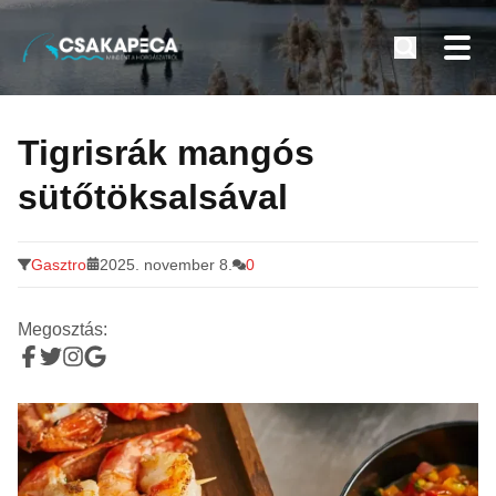
Minden a horgászatról
Tovább
a
Tigrisrák mangós
tartalomra
sütőtöksalsával
Gasztro
2025. november 8.
0
Megosztás: