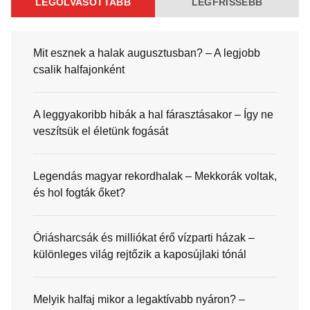
LEGOLVASOTTABB
LEGFRISSEBB
Mit esznek a halak augusztusban? – A legjobb
csalik halfajonként
A leggyakoribb hibák a hal fárasztásakor – Így ne
veszítsük el életünk fogását
Legendás magyar rekordhalak – Mekkorák voltak,
és hol fogták őket?
Óriásharcsák és milliókat érő vízparti házak –
különleges világ rejtőzik a kaposújlaki tónál
Melyik halfaj mikor a legaktívabb nyáron? –