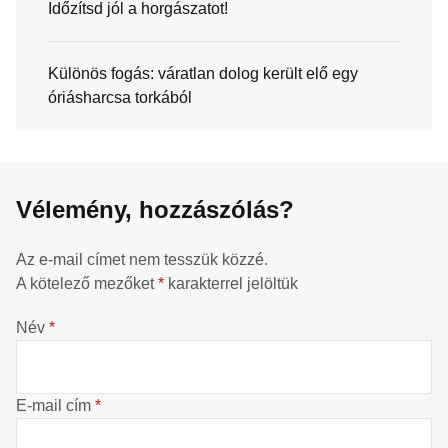
Időzítsd jól a horgászatot!
Különös fogás: váratlan dolog került elő egy
óriásharcsa torkából
Vélemény, hozzászólás?
Az e-mail címet nem tesszük közzé.
A kötelező mezőket
*
karakterrel jelöltük
Név
*
E-mail cím
*