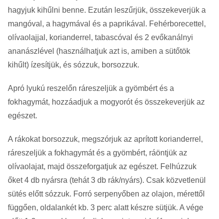
hagyjuk kihűlni benne. Ezután leszűrjük, összekeverjük a
mangóval, a hagymával és a paprikával. Fehérborecettel,
olívaolajjal, korianderrel, tabascóval és 2 evőkanálnyi
ananászlével (használhatjuk azt is, amiben a sütőtök
kihűlt) ízesítjük, és sózzuk, borsozzuk.
Apró lyukú reszelőn ráreszeljük a gyömbért és a
fokhagymát, hozzáadjuk a mogyorót és összekeverjük az
egészet.
A rákokat borsozzuk, megszórjuk az aprított korianderrel,
ráreszeljük a fokhagymát és a gyömbért, ráöntjük az
olívaolajat, majd összeforgatjuk az egészet. Felhúzzuk
őket 4 db nyársra (tehát 3 db rák/nyárs). Csak közvetlenül
sütés előtt sózzuk. Forró serpenyőben az olajon, mérettől
függően, oldalankét kb. 3 perc alatt készre sütjük. A vége