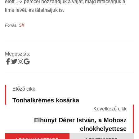
előtt 1-2 perccel hozzáadjuk a vajat, majd ráfacsarjuk a
lime levét, és tálalhatjuk is.
Forrás:
SK
Megosztás:
Előző cikk
Tonhalkrémes kosárka
Következő cikk
Elhunyt Dérer István, a Mohosz
elnökhelyettese