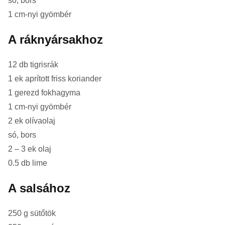
só, bors
1 cm-nyi gyömbér
A ráknyársakhoz
12 db tigrisrák
1 ek aprított friss koriander
1 gerezd fokhagyma
1 cm-nyi gyömbér
2 ek olívaolaj
só, bors
2 – 3 ek olaj
0.5 db lime
A salsához
250 g sütőtök