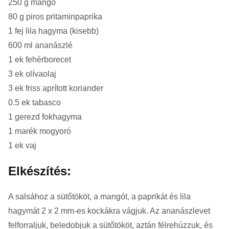
250 g mangó
80 g piros pritaminpaprika
1 fej lila hagyma (kisebb)
600 ml ananászlé
1 ek fehérborecet
3 ek olívaolaj
3 ek friss aprított koriander
0.5 ek tabasco
1 gerezd fokhagyma
1 marék mogyoró
1 ek vaj
Elkészítés:
A salsához a sütőtököt, a mangót, a paprikát és lila
hagymát 2 x 2 mm-es kockákra vágjuk. Az ananászlevet
felforraljuk, beledobjuk a sütőtököt, aztán félrehúzzuk, és