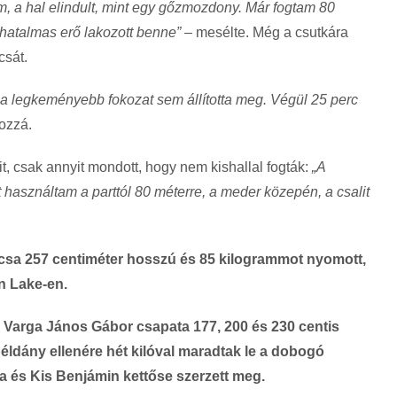
m, a hal elindult, mint egy gőzmozdony. Már fogtam 80
, hatalmas erő lakozott benne”
– mesélte. Még a csutkára
csát.
ég a legkeményebb fokozat sem állította meg. Végül 25 perc
hozzá.
lit, csak annyit mondott, hogy nem kishallal fogták:
„A
használtam a parttól 80 méterre, a meder közepén, a csalit
csa 257 centiméter hosszú és 85 kilogrammot nyomott,
on Lake-en.
 Varga János Gábor csapata 177, 200 és 230 centis
éldány ellenére hét kilóval maradtak le a dobogó
ila és Kis Benjámin kettőse szerzett meg.