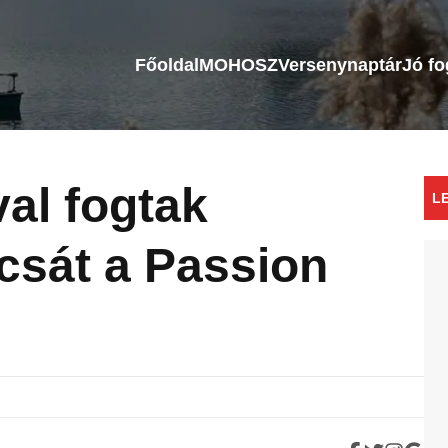
Főoldal
MOHOSZ
Versenynaptár
Jó f
val fogtak
L
csát a Passion