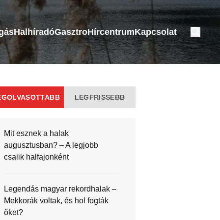
ogás
Halhíradó
Gasztro
Hírcentrum
Kapcsolat
EGOLVASOTTABB
LEGFRISSEBB
Mit esznek a halak
augusztusban? – A legjobb
csalik halfajonként
Legendás magyar rekordhalak –
Mekkorák voltak, és hol fogták
őket?