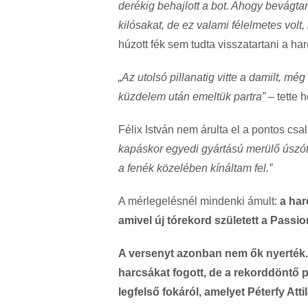
derékig behajlott a bot. Ahogy bevágta
kilósakat, de ez valami félelmetes volt
húzott fék sem tudta visszatartani a har
„Az utolsó pillanatig vitte a damilt, m
küzdelem után emeltük partra”
– tette 
Félix István nem árulta el a pontos csa
kapáskor egyedi gyártású merülő úszót 
a fenék közelében kínáltam fel.”
A mérlegelésnél mindenki ámult:
a har
amivel új tórekord született a Passi
A versenyt azonban nem ők nyerték.
harcsákat fogott, de a rekorddöntő p
legfelső fokáról, amelyet Péterfy Att