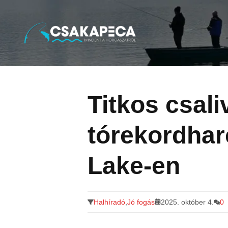
Minden a horgászatról
Tovább
a
tartalomra
Titkos csali
tórekordhar
Lake-en
Halhíradó
,
Jó fogás
2025. október 4.
0