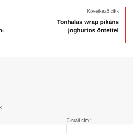
Következő cikk
Tonhalas wrap pikáns
p-
joghurtos öntettel
?
k
E-mail cím
*