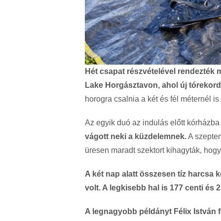
Hét csapat részvételével rendezték 
Lake Horgásztavon, ahol új tórekord 
horogra csalnia a két és fél méternél i
Az egyik duó az indulás előtt kórházba 
vágott neki a küzdelemnek.
A szeptem
üresen maradt szektort kihagyták, hog
A két nap alatt összesen tíz harcsa
volt. A legkisebb hal is 177 centi és 25
A legnagyobb példányt Félix István f