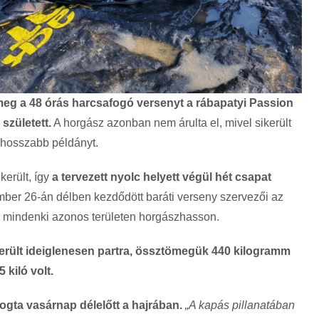
meg a 48 órás harcsafogó versenyt a rábapatyi Passion
született.
A horgász azonban nem árulta el, mivel sikerült
s hosszabb példányt.
került, így
a tervezett nyolc helyett végül hét csapat
ber 26-án délben kezdődött baráti verseny szervezői az
y mindenki azonos területen horgászhasson.
 került ideiglenesen partra, össztömegük 440 kilogramm
 kiló volt.
ogta vasárnap délelőtt a hajrában.
„A kapás pillanatában