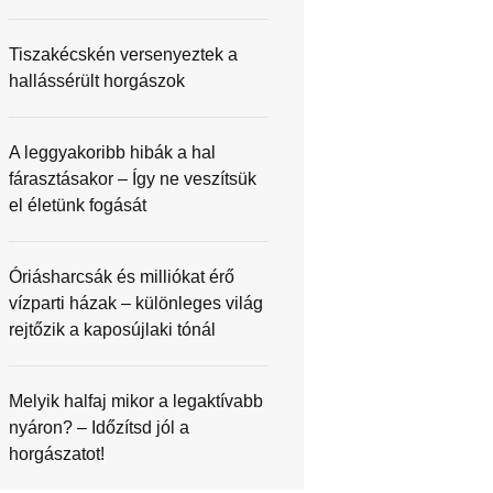
Tiszakécskén versenyeztek a
hallássérült horgászok
A leggyakoribb hibák a hal
fárasztásakor – Így ne veszítsük
el életünk fogását
Óriásharcsák és milliókat érő
vízparti házak – különleges világ
rejtőzik a kaposújlaki tónál
Melyik halfaj mikor a legaktívabb
nyáron? – Időzítsd jól a
horgászatot!