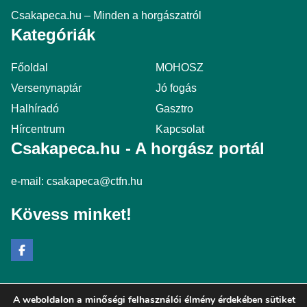
Csakapeca.hu – Minden a horgászatról
Kategóriák
Főoldal
MOHOSZ
Versenynaptár
Jó fogás
Halhíradó
Gasztro
Hírcentrum
Kapcsolat
Csakapeca.hu - A horgász portál
e-mail:
csakapeca@ctfn.hu
Kövess minket!
A weboldalon a minőségi felhasználói élmény érdekében sütiket