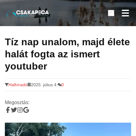
Minden a horgászatról
Tovább
a
Tíz nap unalom, majd élete
tartalomra
halát fogta az ismert
youtuber
Halhíradó
2025. július 4.
0
Megosztás: