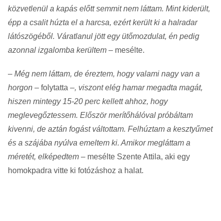
közvetlenül a kapás előtt semmit nem láttam. Mint kiderült,
épp a csalit húzta el a harcsa, ezért került ki a halradar
látószögéből. Váratlanul jött egy ütőmozdulat, én pedig
azonnal izgalomba kerültem
– mesélte.
–
Még nem láttam, de éreztem, hogy valami nagy van a
horgon –
folytatta
–, viszont elég hamar megadta magát,
hiszen mintegy 15-20 perc kellett ahhoz, hogy
meglevegőztessem. Először merítőhálóval próbáltam
kivenni, de aztán fogást váltottam. Felhúztam a kesztyűmet
és a szájába nyúlva emeltem ki. Amikor megláttam a
méretét, elképedtem
– mesélte Szente Attila, aki egy
homokpadra vitte ki fotózáshoz a halat.