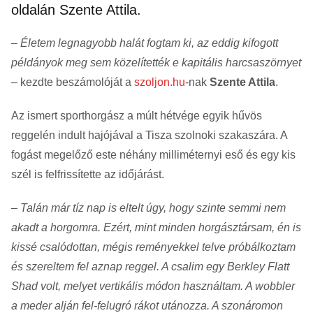
oldalán Szente Attila.
–
Életem legnagyobb halát fogtam ki, az eddig kifogott
példányok meg sem közelítették e kapitális harcsaszörnyet
– kezdte beszámolóját a
szoljon.hu
-nak
Szente Attila
.
Az ismert sporthorgász a múlt hétvége egyik hűvös
reggelén indult hajójával a Tisza szolnoki szakaszára. A
fogást megelőző este néhány milliméternyi eső és egy kis
szél is felfrissítette az időjárást.
–
Talán már tíz nap is eltelt úgy, hogy szinte semmi nem
akadt a horgomra. Ezért, mint minden horgásztársam, én is
kissé csalódottan, mégis reményekkel telve próbálkoztam
és szereltem fel aznap reggel. A csalim egy Berkley Flatt
Shad volt, melyet vertikális módon használtam. A wobbler
a meder alján fel-felugró rákot utánozza. A szonáromon