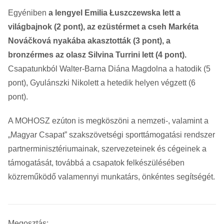
Egyéniben
a lengyel Emilia Łuszczewska lett a
világbajnok (2 pont), az ezüstérmet a cseh Markéta
Nováčková nyakába akasztották (3 pont), a
bronzérmes az olasz Silvina Turrini lett (4 pont).
Csapatunkból Walter-Barna Diána Magdolna a hatodik (5
pont), Gyulánszki Nikolett a hetedik helyen végzett (6
pont).
A MOHOSZ ezúton is megköszöni a nemzeti-, valamint a
„Magyar Csapat” szakszövetségi sporttámogatási rendszer
partnerminisztériumainak, szervezeteinek és cégeinek a
támogatását, továbbá a csapatok felkészülésében
közreműködő valamennyi munkatárs, önkéntes segítségét.
Megosztás: