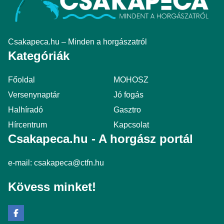
Csakapeca.hu – Minden a horgászatról
Kategóriák
Főoldal
MOHOSZ
Versenynaptár
Jó fogás
Halhíradó
Gasztro
Hírcentrum
Kapcsolat
Csakapeca.hu - A horgász portál
e-mail:
csakapeca@ctfn.hu
Kövess minket!