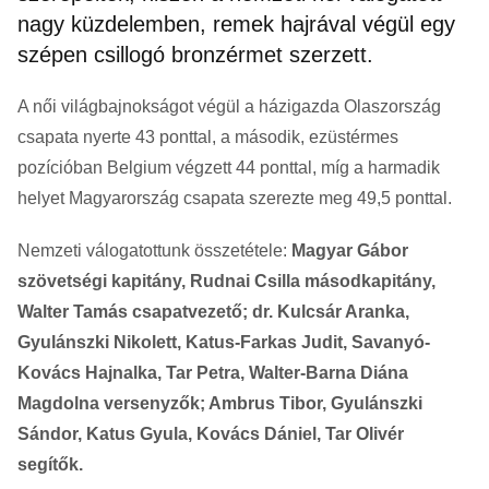
nagy küzdelemben, remek hajrával végül egy
szépen csillogó bronzérmet szerzett.
A női világbajnokságot végül a házigazda Olaszország
csapata nyerte 43 ponttal, a második, ezüstérmes
pozícióban Belgium végzett 44 ponttal, míg a harmadik
helyet Magyarország csapata szerezte meg 49,5 ponttal.
Nemzeti válogatottunk összetétele:
Magyar Gábor
szövetségi kapitány, Rudnai Csilla másodkapitány,
Walter Tamás csapatvezető; dr. Kulcsár Aranka,
Gyulánszki Nikolett, Katus-Farkas Judit, Savanyó-
Kovács Hajnalka, Tar Petra, Walter-Barna Diána
Magdolna versenyzők; Ambrus Tibor, Gyulánszki
Sándor, Katus Gyula, Kovács Dániel, Tar Olivér
segítők.