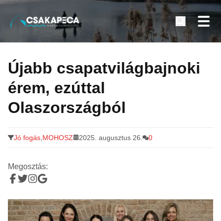
Minden a horgászatról
Tovább
a
Újabb csapatvilágbajnoki
tartalomra
érem, ezúttal
Olaszországból
Jó fogás
,
MOHOSZ
2025. augusztus 26.
0
Megosztás: