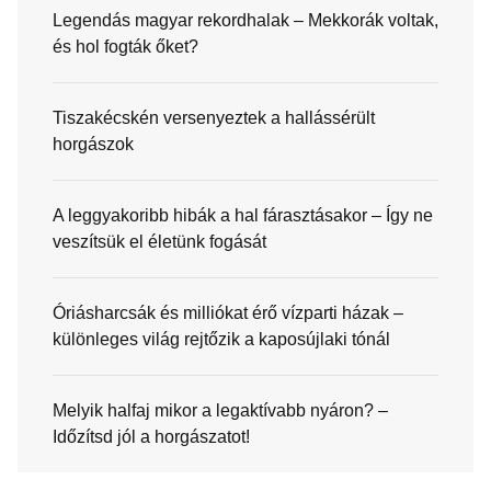
Legendás magyar rekordhalak – Mekkorák voltak,
és hol fogták őket?
Tiszakécskén versenyeztek a hallássérült
horgászok
A leggyakoribb hibák a hal fárasztásakor – Így ne
veszítsük el életünk fogását
Óriásharcsák és milliókat érő vízparti házak –
különleges világ rejtőzik a kaposújlaki tónál
Melyik halfaj mikor a legaktívabb nyáron? –
Időzítsd jól a horgászatot!