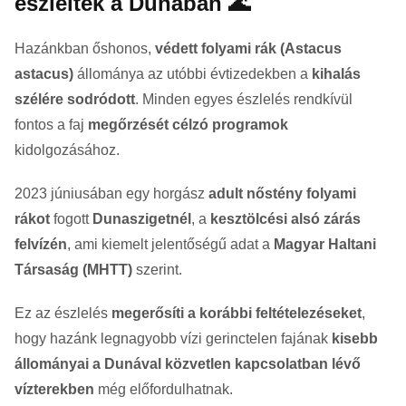
észleltek a Dunában 🌊
Hazánkban őshonos,
védett folyami rák (Astacus
astacus)
állománya az utóbbi évtizedekben a
kihalás
szélére sodródott
. Minden egyes észlelés rendkívül
fontos a faj
megőrzését célzó programok
kidolgozásához.
2023 júniusában egy horgász
adult nőstény folyami
rákot
fogott
Dunaszigetnél
, a
kesztölcési alsó zárás
felvízén
, ami kiemelt jelentőségű adat a
Magyar Haltani
Társaság (MHTT)
szerint.
Ez az észlelés
megerősíti a korábbi feltételezéseket
,
hogy hazánk legnagyobb vízi gerinctelen fajának
kisebb
állományai a Dunával közvetlen kapcsolatban lévő
vízterekben
még előfordulhatnak.