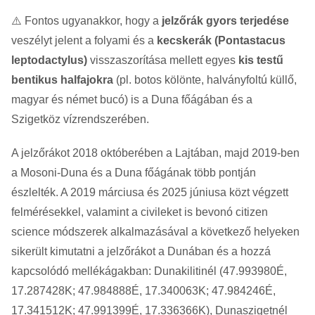
⚠️ Fontos ugyanakkor, hogy a
jelzőrák gyors terjedése
veszélyt jelent a folyami és a
kecskerák (Pontastacus
leptodactylus)
visszaszorítása mellett egyes
kis testű
bentikus halfajokra
(pl. botos kölönte, halványfoltú küllő,
magyar és német bucó) is a Duna főágában és a
Szigetköz vízrendszerében.
A jelzőrákot 2018 októberében a Lajtában, majd 2019-ben
a Mosoni-Duna és a Duna főágának több pontján
észlelték. A 2019 márciusa és 2025 júniusa közt végzett
felmérésekkel, valamint a civileket is bevonó citizen
science módszerek alkalmazásával a következő helyeken
sikerült kimutatni a jelzőrákot a Dunában és a hozzá
kapcsolódó mellékágakban: Dunakilitinél (47.993980É,
17.287428K; 47.984888É, 17.340063K; 47.984246É,
17.341512K; 47.991399É, 17.336366K), Dunaszigetnél