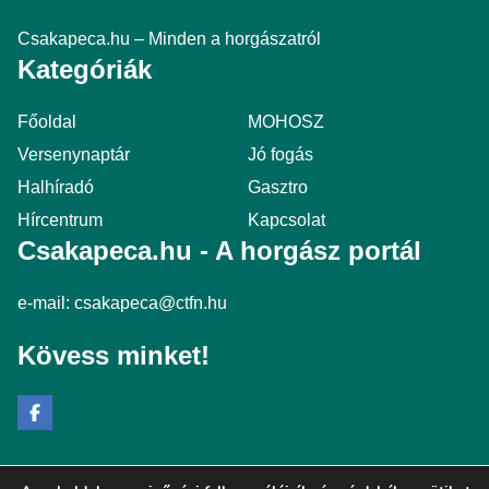
Csakapeca.hu – Minden a horgászatról
Kategóriák
Főoldal
MOHOSZ
Versenynaptár
Jó fogás
Halhíradó
Gasztro
Hírcentrum
Kapcsolat
Csakapeca.hu - A horgász portál
e-mail:
csakapeca@ctfn.hu
Kövess minket!