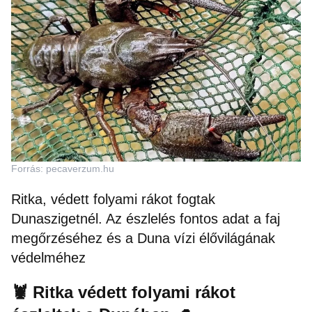
Forrás: pecaverzum.hu
Ritka, védett folyami rákot fogtak
Dunaszigetnél. Az észlelés fontos adat a faj
megőrzéséhez és a Duna vízi élővilágának
védelméhez
🦞 Ritka védett folyami rákot