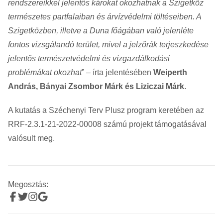
rendszereikkel jelentős károkat okozhatnak a Szigetköz
természetes partfalaiban és árvízvédelmi töltéseiben. A
Szigetközben, illetve a Duna főágában való jelenléte
fontos vizsgálandó terület, mivel a jelzőrák terjeszkedése
jelentős természetvédelmi és vízgazdálkodási
problémákat okozhat
” – írta jelentésében
Weiperth
András, Bányai Zsombor Márk és Liziczai Márk
.
A kutatás a Széchenyi Terv Plusz program keretében az
RRF-2.3.1-21-2022-00008 számú projekt támogatásával
valósult meg.
Megosztás: