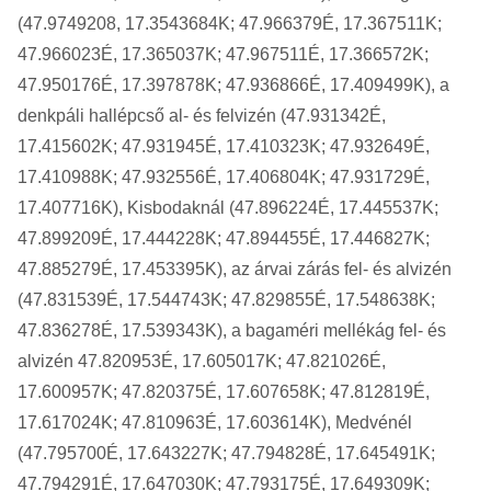
(47.9749208, 17.3543684K; 47.966379É, 17.367511K;
47.966023É, 17.365037K; 47.967511É, 17.366572K;
47.950176É, 17.397878K; 47.936866É, 17.409499K), a
denkpáli hallépcső al- és felvizén (47.931342É,
17.415602K; 47.931945É, 17.410323K; 47.932649É,
17.410988K; 47.932556É, 17.406804K; 47.931729É,
17.407716K), Kisbodaknál (47.896224É, 17.445537K;
47.899209É, 17.444228K; 47.894455É, 17.446827K;
47.885279É, 17.453395K), az árvai zárás fel- és alvizén
(47.831539É, 17.544743K; 47.829855É, 17.548638K;
47.836278É, 17.539343K), a bagaméri mellékág fel- és
alvizén 47.820953É, 17.605017K; 47.821026É,
17.600957K; 47.820375É, 17.607658K; 47.812819É,
17.617024K; 47.810963É, 17.603614K), Medvénél
(47.795700É, 17.643227K; 47.794828É, 17.645491K;
47.794291É, 17.647030K; 47.793175É, 17.649309K;