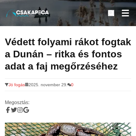
Minden a horgászatról
Tovább
a
Védett folyami rákot fogtak
tartalomra
a Dunán – ritka és fontos
adat a faj megőrzéséhez
Jó fogás
2025. november 29.
0
Megosztás: