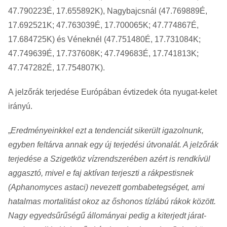
47.790223É, 17.655892K), Nagybajcsnál (47.769889É,
17.692521K; 47.763039É, 17.700065K; 47.774867É,
17.684725K) és Véneknél (47.751480É, 17.731084K;
47.749639É, 17.737608K; 47.749683É, 17.741813K;
47.747282É, 17.754807K).
A jelzőrák terjedése Európában évtizedek óta nyugat-kelet
irányú.
„
Eredményeinkkel ezt a tendenciát sikerült igazolnunk,
egyben feltárva annak egy új terjedési útvonalát. A jelzőrák
terjedése a Szigetköz vízrendszerében azért is rendkívül
aggasztó, mivel e faj aktívan terjeszti a rákpestisnek
(Aphanomyces astaci) nevezett gombabetegséget, ami
hatalmas mortalitást okoz az őshonos tízlábú rákok között.
Nagy egyedsűrűségű állományai pedig a kiterjedt járat-