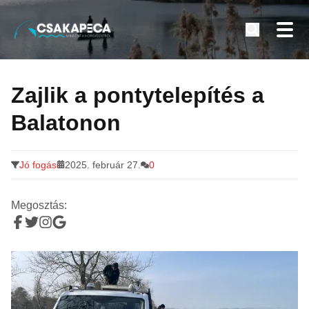
Minden a horgászatról
Tovább
a
Zajlik a pontytelepítés a
tartalomra
Balatonon
Jó fogás
2025. február 27.
0
Megosztás: