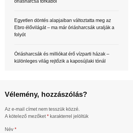
óriásharcsa torkából
Egyetlen döntés alapjaiban változtatta meg az
Ebro élővilágát – ma már óriásharcsák uralják a
folyót
Óriásharcsák és milliókat érő vízparti házak –
különleges világ rejtőzik a kaposújlaki tónál
Vélemény, hozzászólás?
Az e-mail címet nem tesszük közzé.
A kötelező mezőket
*
karakterrel jelöltük
Név
*