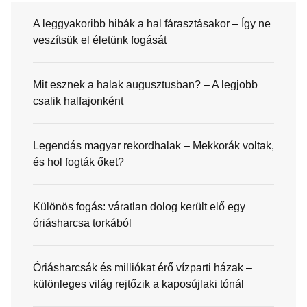
A leggyakoribb hibák a hal fárasztásakor – Így ne
veszítsük el életünk fogását
Mit esznek a halak augusztusban? – A legjobb
csalik halfajonként
Legendás magyar rekordhalak – Mekkorák voltak,
és hol fogták őket?
Különös fogás: váratlan dolog került elő egy
óriásharcsa torkából
Óriásharcsák és milliókat érő vízparti házak –
különleges világ rejtőzik a kaposújlaki tónál