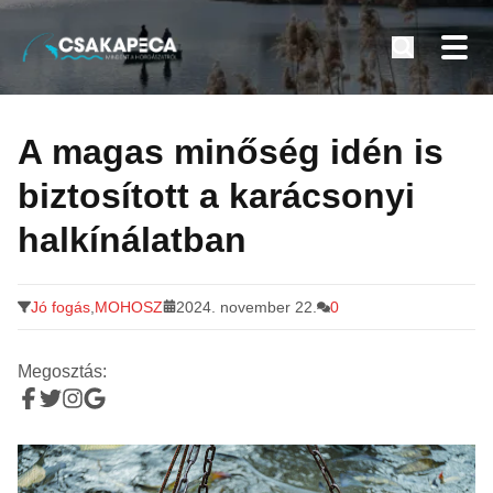
Minden a horgászatról
Tovább
a
A magas minőség idén is
tartalomra
biztosított a karácsonyi
halkínálatban
Jó fogás
,
MOHOSZ
2024. november 22.
0
Megosztás: