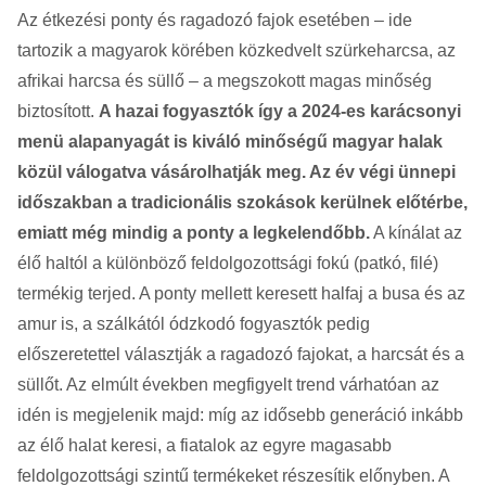
Az étkezési ponty és ragadozó fajok esetében – ide
tartozik a magyarok körében közkedvelt szürkeharcsa, az
afrikai harcsa és süllő – a megszokott magas minőség
biztosított.
A hazai fogyasztók így a 2024-es karácsonyi
menü alapanyagát is kiváló minőségű magyar halak
közül válogatva vásárolhatják meg. Az év végi ünnepi
időszakban a tradicionális szokások kerülnek előtérbe,
emiatt még mindig a ponty a legkelendőbb.
A kínálat az
élő haltól a különböző feldolgozottsági fokú (patkó, filé)
termékig terjed. A ponty mellett keresett halfaj a busa és az
amur is, a szálkától ódzkodó fogyasztók pedig
előszeretettel választják a ragadozó fajokat, a harcsát és a
süllőt. Az elmúlt években megfigyelt trend várhatóan az
idén is megjelenik majd: míg az idősebb generáció inkább
az élő halat keresi, a fiatalok az egyre magasabb
feldolgozottsági szintű termékeket részesítik előnyben. A