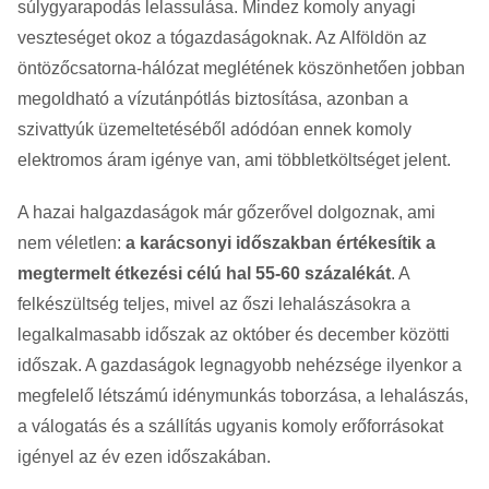
súlygyarapodás lelassulása. Mindez komoly anyagi
veszteséget okoz a tógazdaságoknak. Az Alföldön az
öntözőcsatorna-hálózat meglétének köszönhetően jobban
megoldható a vízutánpótlás biztosítása, azonban a
szivattyúk üzemeltetéséből adódóan ennek komoly
elektromos áram igénye van, ami többletköltséget jelent.
A hazai halgazdaságok már gőzerővel dolgoznak, ami
nem véletlen:
a karácsonyi időszakban értékesítik a
megtermelt étkezési célú hal 55-60 százalékát
. A
felkészültség teljes, mivel az őszi lehalászásokra a
legalkalmasabb időszak az október és december közötti
időszak. A gazdaságok legnagyobb nehézsége ilyenkor a
megfelelő létszámú idénymunkás toborzása, a lehalászás,
a válogatás és a szállítás ugyanis komoly erőforrásokat
igényel az év ezen időszakában.