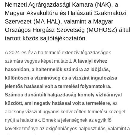
Nemzeti Agrárgazdasági Kamara (NAK), a
Magyar Akvakultúra és Halászati Szakmaközi
Szervezet (MA-HAL), valamint a Magyar
Országos Horgász Szövetség (MOHOSZ) által
tartott közös sajtótájékoztatón.
A 2024-es év a haltermelő extenzív tógazdaságok
számára vegyes képet mutatott.
A tavalyi évhez
hasonlóan, a haltermelők számára az időjárás,
különösen a vízminőség és a vízszint ingadozása
jelentős hatással volt a termelési folyamatokra.
Számos dunántúli halgazdaság komoly vízhiánnyal
küzdött, ami negatív hatással volt a termelésre,
az
alacsony vízszint ugyanis kedvezőtlen termelési közeget
nyújt a halaknak. Ennek a jelenségnek az egyik fő
következménye az oxigénhiányos halpusztulás, valamint a