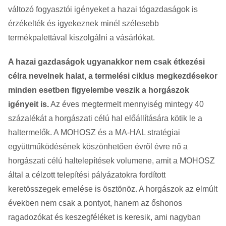
változó fogyasztói igényeket a hazai tógazdaságok is
érzékelték és igyekeznek minél szélesebb
termékpalettával kiszolgálni a vásárlókat.
A hazai gazdaságok ugyanakkor nem csak étkezési
célra nevelnek halat, a termelési ciklus megkezdésekor
minden esetben figyelembe veszik a horgászok
igényeit is.
Az éves megtermelt mennyiség mintegy 40
százalékát a horgászati célú hal előállítására kötik le a
haltermelők. A MOHOSZ és a MA-HAL stratégiai
együttműködésének köszönhetően évről évre nő a
horgászati célú haltelepítések volumene, amit a MOHOSZ
által a célzott telepítési pályázatokra fordított
keretösszegek emelése is ösztönöz. A horgászok az elmúlt
években nem csak a pontyot, hanem az őshonos
ragadozókat és keszegféléket is keresik, ami nagyban