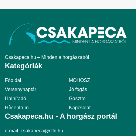
Csakapeca.hu – Minden a horgászatról
Kategóriák
Főoldal
MOHOSZ
Versenynaptár
Jó fogás
Halhíradó
Gasztro
Hírcentrum
Kapcsolat
Csakapeca.hu - A horgász portál
e-mail:
csakapeca@ctfn.hu