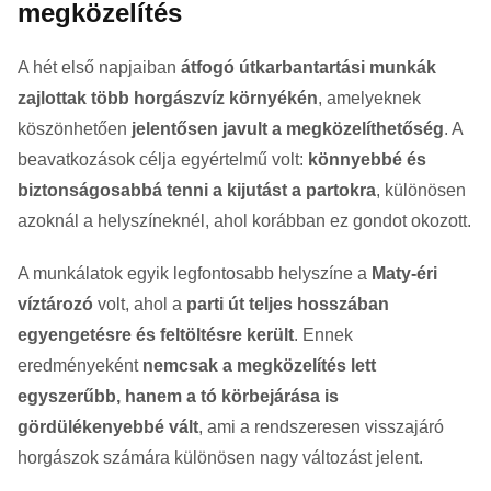
megközelítés
A hét első napjaiban
átfogó útkarbantartási munkák
zajlottak több horgászvíz környékén
, amelyeknek
köszönhetően
jelentősen javult a megközelíthetőség
. A
beavatkozások célja egyértelmű volt:
könnyebbé és
biztonságosabbá tenni a kijutást a partokra
, különösen
azoknál a helyszíneknél, ahol korábban ez gondot okozott.
A munkálatok egyik legfontosabb helyszíne a
Maty-éri
víztározó
volt, ahol a
parti út teljes hosszában
egyengetésre és feltöltésre került
. Ennek
eredményeként
nemcsak a megközelítés lett
egyszerűbb, hanem a tó körbejárása is
gördülékenyebbé vált
, ami a rendszeresen visszajáró
horgászok számára különösen nagy változást jelent.