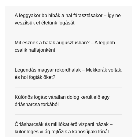
A leggyakoribb hibák a hal fárasztásakor – Így ne
veszítsük el életünk fogását
Mit esznek a halak augusztusban? – A legjobb
csalik halfajonként
Legendás magyar rekordhalak – Mekkorák voltak,
és hol fogták őket?
Különös fogás: váratlan dolog került elő egy
óriásharcsa torkából
Óriásharcsák és milliókat érő vízparti házak –
különleges világ rejtőzik a kaposújlaki tónál