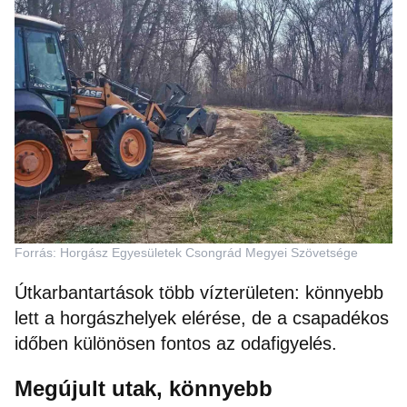
Forrás: Horgász Egyesületek Csongrád Megyei Szövetsége
Útkarbantartások több vízterületen: könnyebb
lett a horgászhelyek elérése, de a csapadékos
időben különösen fontos az odafigyelés.
Megújult utak, könnyebb