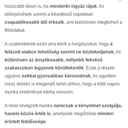
hosszabb távon is, ha
mindenki vigyáz rájuk
. Az
előrejelzések szerint a következő napokban
csapadékosabb idő érkezik
, ami különösen megterheli a
földutakat.
A szakemberek ezért arra kérik a horgászokat, hogy
a
felázott utakon lehetőség szerint ne közlekedjenek
, és
különösen az árnyékosabb, mélyebb fekvésű
szakaszokon legyenek körültekintők
. Ezek a részek
ugyanis
sokkal gyorsabban károsodnak
, és egyetlen
rossz döntés is elegendő lehet ahhoz, hogy a több napos
munka eredménye kárba vesszen.
A most elvégzett munka
nemcsak a kényelmet szolgálja,
hanem közös érték is
, amelynek megőrzése
minden
érintett felelőssége
.