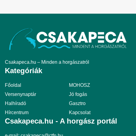
Csakapeca.hu – Minden a horgászatról
Kategóriák
Főoldal
MOHOSZ
Versenynaptár
Jó fogás
Halhíradó
Gasztro
Hírcentrum
Kapcsolat
Csakapeca.hu - A horgász portál
e-mail:
csakapeca@ctfn.hu