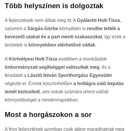
Több helyszínen is dolgoztak
A fejlesztések nem álltak meg itt. A
Gyálaréti Holt-Tisza
,
valamint a
Sárgás-Görbe
környékén is
rendbe tették a
bevezető utakat és a part menti szakaszokat
, így ezek a
területek is
könnyebben elérhetővé váltak
.
A
Körtvélyesi Holt-Tisza
esetében a munkálatok
önkormányzati segítséggel valósultak meg
, és a
feladatot a
László István Sporthorgász Egyesület
végezte el. Ennek köszönhetően
a holtágra való bejutás
ismét biztosított
, ami sokak számára jelent valódi
könnyebbséget a mindennapokban.
Most a horgászokon a sor
A friss fejlesztések azonban csak akkor maradhatnak meg