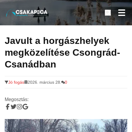
Minden a horgászatról
Tovább
a
Javult a horgászhelyek
tartalomra
megközelítése Csongrád-
Csanádban
Jó fogás
2026. március 28.
0
Megosztás: