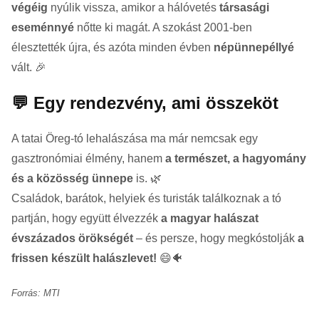
végéig
nyúlik vissza, amikor a hálóvetés
társasági
eseménnyé
nőtte ki magát. A szokást 2001-ben
élesztették újra, és azóta minden évben
népünnepéllyé
vált. 🎉
💬 Egy rendezvény, ami összeköt
A tatai Öreg-tó lehalászása ma már nemcsak egy
gasztronómiai élmény, hanem
a természet, a hagyomány
és a közösség ünnepe
is. 🌿
Családok, barátok, helyiek és turisták találkoznak a tó
partján, hogy együtt élvezzék
a magyar halászat
évszázados örökségét
– és persze, hogy megkóstolják
a
frissen készült halászlevet!
😄🐠
Forrás: MTI