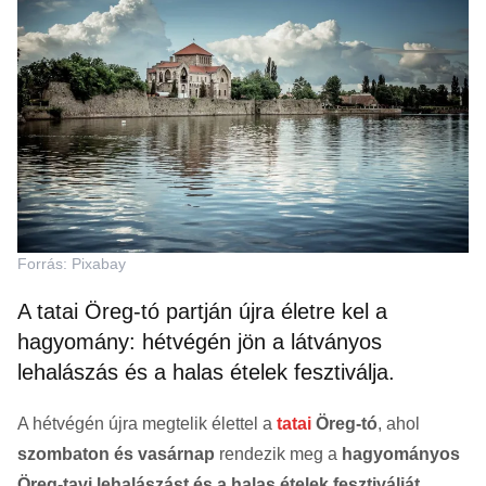
Forrás: Pixabay
A tatai Öreg-tó partján újra életre kel a
hagyomány: hétvégén jön a látványos
lehalászás és a halas ételek fesztiválja.
A hétvégén újra megtelik élettel a
tatai
Öreg-tó
, ahol
szombaton és vasárnap
rendezik meg a
hagyományos
Öreg-tavi lehalászást és a halas ételek fesztiválját
.