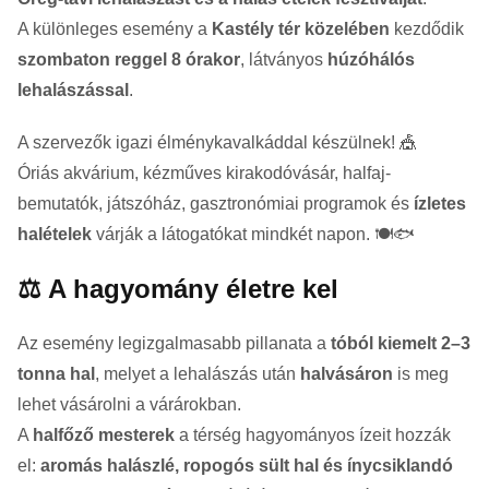
A különleges esemény a
Kastély tér közelében
kezdődik
szombaton reggel 8 órakor
, látványos
húzóhálós
lehalászással
.
A szervezők igazi élménykavalkáddal készülnek! 🎪
Óriás akvárium, kézműves kirakodóvásár, halfaj-
bemutatók, játszóház, gasztronómiai programok és
ízletes
halételek
várják a látogatókat mindkét napon. 🍽️🐟
⚖️ A hagyomány életre kel
Az esemény legizgalmasabb pillanata a
tóból kiemelt 2–3
tonna hal
, melyet a lehalászás után
halvásáron
is meg
lehet vásárolni a várárokban.
A
halfőző mesterek
a térség hagyományos ízeit hozzák
el:
aromás halászlé, ropogós sült hal és ínycsiklandó