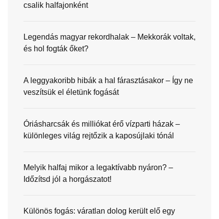
csalik halfajonként
Legendás magyar rekordhalak – Mekkorák voltak,
és hol fogták őket?
A leggyakoribb hibák a hal fárasztásakor – Így ne
veszítsük el életünk fogását
Óriásharcsák és milliókat érő vízparti házak –
különleges világ rejtőzik a kaposújlaki tónál
Melyik halfaj mikor a legaktívabb nyáron? –
Időzítsd jól a horgászatot!
Különös fogás: váratlan dolog került elő egy