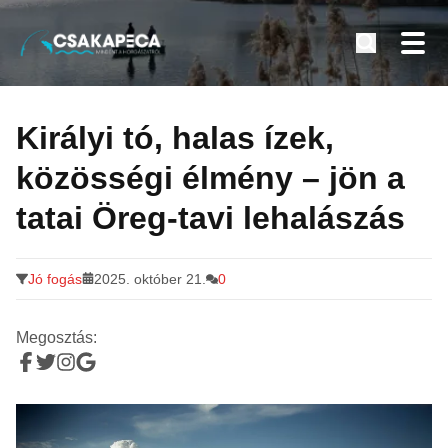
Minden a horgászatról
Tovább
a
Királyi tó, halas ízek,
tartalomra
közösségi élmény – jön a
tatai Öreg-tavi lehalászás
Jó fogás
2025. október 21.
0
Megosztás: