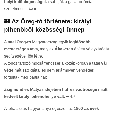
helyi különlegességek
csábítják a gasztronómia
szerelmeseit. 😋🔥
🏰 Az Öreg-tó története: királyi
pihenőből közösségi ünnep
A
tatai Öreg-tó
Magyarország egyik
legidősebb
mesterséges tava
, mely az
Által-éren
épített völgyzárógát
segítségével jött létre.
A tóhoz tartozó mocsárrendszer a középkorban
a tatai vár
védelmét szolgálta
, és nem akármilyen vendégek
fordultak meg partjainál:
Zsigmond és Mátyás idejében hal- és vadbősége miatt
kedvelt királyi pihenőhellyé vált.
👑🐟
A lehalászás hagyománya egészen az
1800-as évek