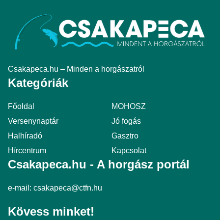
Csakapeca.hu – Minden a horgászatról
Kategóriák
Főoldal
MOHOSZ
Versenynaptár
Jó fogás
Halhíradó
Gasztro
Hírcentrum
Kapcsolat
Csakapeca.hu - A horgász portál
e-mail:
csakapeca@ctfn.hu
Kövess minket!