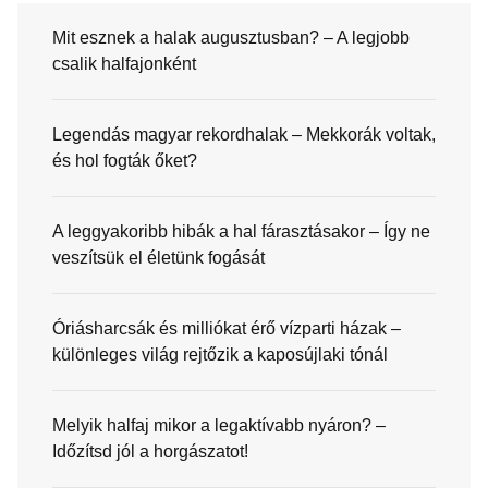
Mit esznek a halak augusztusban? – A legjobb
csalik halfajonként
Legendás magyar rekordhalak – Mekkorák voltak,
és hol fogták őket?
A leggyakoribb hibák a hal fárasztásakor – Így ne
veszítsük el életünk fogását
Óriásharcsák és milliókat érő vízparti házak –
különleges világ rejtőzik a kaposújlaki tónál
Melyik halfaj mikor a legaktívabb nyáron? –
Időzítsd jól a horgászatot!