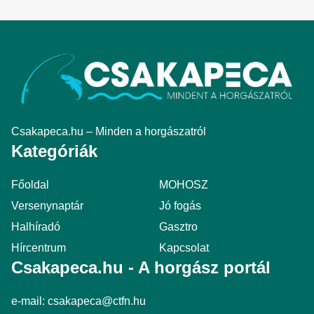
Csakapeca.hu – Minden a horgászatról
Kategóriák
Főoldal
MOHOSZ
Versenynaptár
Jó fogás
Halhíradó
Gasztro
Hírcentrum
Kapcsolat
Csakapeca.hu - A horgász portál
e-mail:
csakapeca@ctfn.hu