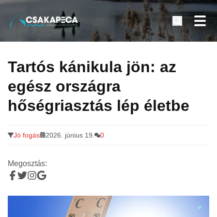
Minden a horgászatról
Tovább
a
Tartós kánikula jön: az
tartalomra
egész országra
hőségriasztás lép életbe
Jó fogás
2026. június 19.
0
Megosztás: