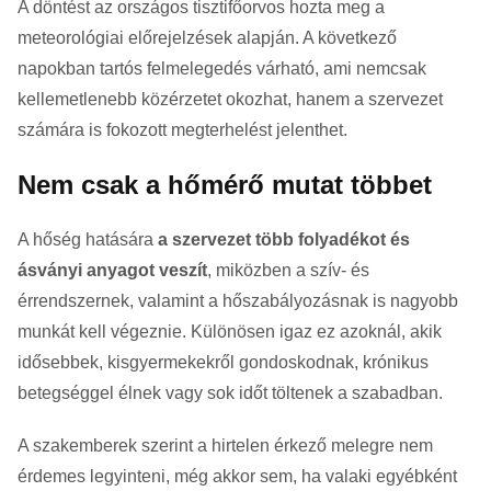
A döntést az országos tisztifőorvos hozta meg a
meteorológiai előrejelzések alapján. A következő
napokban tartós felmelegedés várható, ami nemcsak
kellemetlenebb közérzetet okozhat, hanem a szervezet
számára is fokozott megterhelést jelenthet.
Nem csak a hőmérő mutat többet
A hőség hatására
a szervezet több folyadékot és
ásványi anyagot veszít
, miközben a szív- és
érrendszernek, valamint a hőszabályozásnak is nagyobb
munkát kell végeznie. Különösen igaz ez azoknál, akik
idősebbek, kisgyermekekről gondoskodnak, krónikus
betegséggel élnek vagy sok időt töltenek a szabadban.
A szakemberek szerint a hirtelen érkező melegre nem
érdemes legyinteni, még akkor sem, ha valaki egyébként